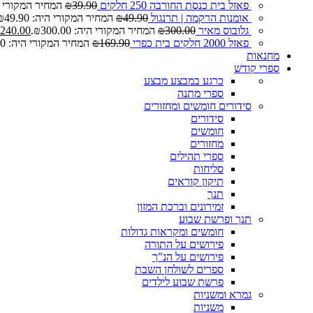
פאזל בית כנסת החורבה 250 חלקים
39.90
₪
המחיר המקורי היה: 0
אומנות הרקמה | תרנגול
49.90
₪
המחיר המקורי היה: ₪49.90.
גלובוס מאיר
300.00
₪
המחיר המקורי היה: ₪300.00.
240.00
פאזל 2000 חלקים בית כפרי
169.90
₪
המחיר המקורי היה: ₪169.90.
מחנאות
ספרי קודש
כרגע במבצע
מבצע
ספרי מתנה
סידורים חומשים ומחזורים
סידורים
חומשים
מחזורים
ספרי תהילים
סליחות
תיקון קוראים
תנך
זמירונים וברכת המזון
תנך ופרשת שבוע
חומשים ומקראות גדולות
פירושים על התורה
פירושים על הנ"ך
ספרים לשולחן השבת
פרשת שבוע לילדים
גמרא ומשניות
משניות