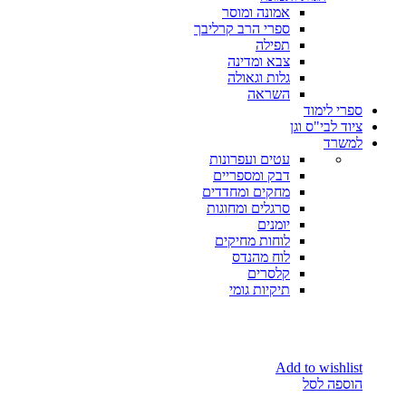
אמונה ומוסר
ספרי הרב קרליבך
תפילה
צבא ומדינה
גלות וגאולה
השראה
ספרי לימוד
ציוד לבי"ס וגן
למשרד
עטים ועפרונות
דבק ומספריים
מחקים ומחדדים
סרגלים ומחוגות
יומנים
לוחות מחיקים
לוח מהנדס
קלסרים
תיקיות גומי
Add to wishlist
הוספה לסל