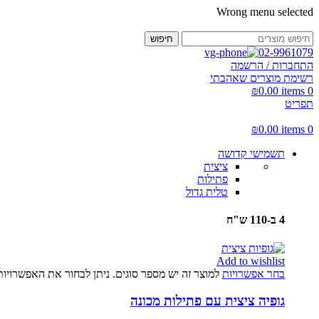
Wrong menu selected
חיפוש
02-9961079
התחברות / הרשמה
רשימת מוצרים שאהבתי
₪
0.00
items
0
תפריט
₪
0.00
items
0
תשמישי קדושה
ציצית
פתילות
טלית גדול
4 ב-110 ש"ח
Add to wishlist
בחר אפשרויות
למוצר זה יש מספר סוגים. ניתן לבחור את האפשרויו
גופיה ציצית עם פתילות מכונה