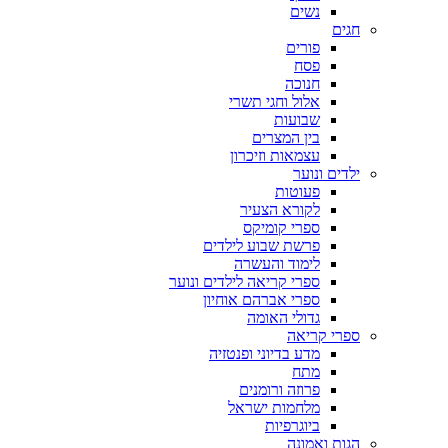
נשים
חגים
פורים
פסח
חנוכה
אלול וחגי תשרי
שבועות
בין המצרים
עצמאות וזיכרון
ילדים ונוער
פעוטות
לקורא הצעיר
ספרי קומיקס
פרשת שבוע לילדים
לימוד והעשרה
ספרי קריאה לילדים ונוער
ספרי אברהם אוחיון
גדולי האומה
ספרי קריאה
מדע בדיוני ופנטזיה
מתח
פרוזה ורומנים
מלחמות ישראל
ביוגרפיות
הגות ואמונה