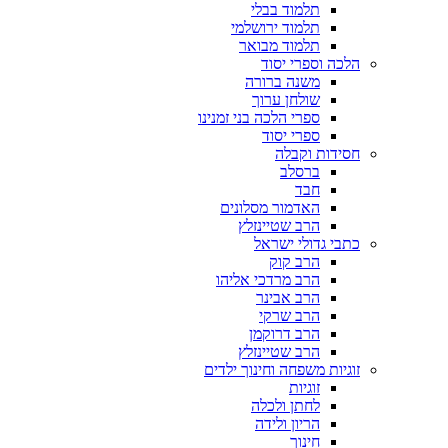
תלמוד בבלי
תלמוד ירושלמי
תלמוד מבואר
הלכה וספרי יסוד
משנה ברורה
שולחן ערוך
ספרי הלכה בני זמנינו
ספרי יסוד
חסידות וקבלה
ברסלב
חבד
האדמור מסלונים
הרב שטיינזלץ
כתבי גדולי ישראל
הרב קוק
הרב מרדכי אליהו
הרב אבינר
הרב שרקי
הרב דרוקמן
הרב שטיינזלץ
זוגיות משפחה וחינוך ילדים
זוגיות
לחתן ולכלה
הריון ולידה
חינוך