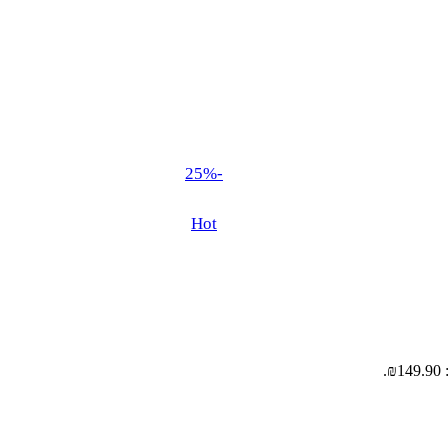
-25%
Hot
.