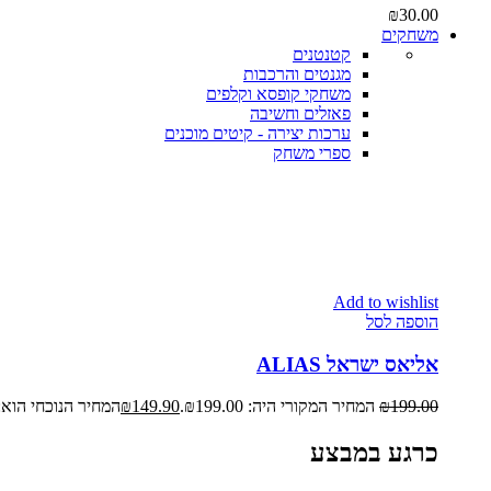
₪
30.00
משחקים
קטנטנים
מגנטים והרכבות
משחקי קופסא וקלפים
פאזלים וחשיבה
ערכות יצירה - קיטים מוכנים
ספרי משחק
Add to wishlist
הוספה לסל
אליאס ישראל ALIAS
199.00
₪
המחיר המקורי היה: ₪199.00.
149.90
₪
המחיר הנוכחי הוא: ₪149.90
כרגע במבצע