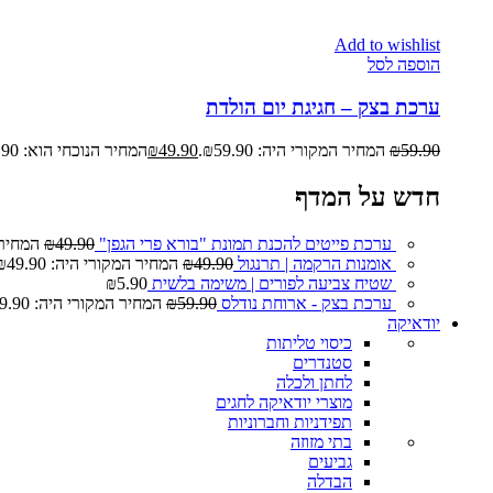
Add to wishlist
הוספה לסל
ערכת בצק – חגיגת יום הולדת
59.90
₪
המחיר המקורי היה: ₪59.90.
49.90
₪
המחיר הנוכחי הוא: ₪49.90.
חדש על המדף
ערכת פייטים להכנת תמונת "בורא פרי הגפן"
49.90
₪
המחיר המ
אומנות הרקמה | תרנגול
49.90
₪
המחיר המקורי היה: ₪49.90.
שטיח צביעה לפורים | משימה בלשית
5.90
₪
ערכת בצק - ארוחת נודלס
59.90
₪
המחיר המקורי היה: ₪59.90.
יודאיקה
כיסוי טליתות
סטנדרים
לחתן ולכלה
מוצרי יודאיקה לחגים
תפידניות וחברוניות
בתי מזוזה
גביעים
הבדלה