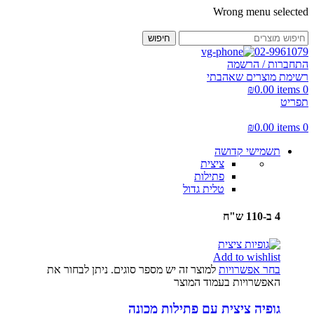
Wrong menu selected
חיפוש
02-9961079
התחברות / הרשמה
רשימת מוצרים שאהבתי
₪
0.00
items
0
תפריט
₪
0.00
items
0
תשמישי קדושה
ציצית
פתילות
טלית גדול
4 ב-110 ש"ח
Add to wishlist
בחר אפשרויות
למוצר זה יש מספר סוגים. ניתן לבחור את
האפשרויות בעמוד המוצר
גופיה ציצית עם פתילות מכונה