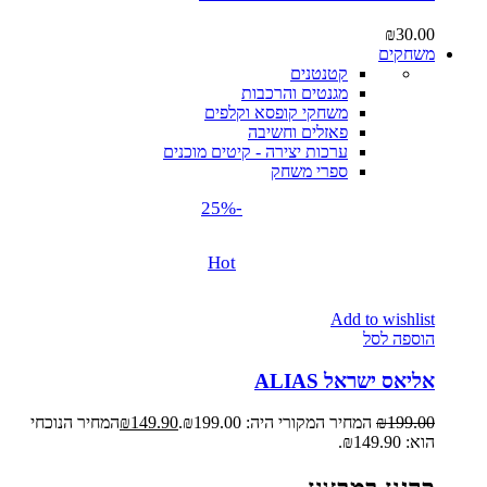
₪
30.00
משחקים
קטנטנים
מגנטים והרכבות
משחקי קופסא וקלפים
פאזלים וחשיבה
ערכות יצירה - קיטים מוכנים
ספרי משחק
-25%
Hot
Add to wishlist
הוספה לסל
אליאס ישראל ALIAS
199.00
₪
המחיר המקורי היה: ₪199.00.
149.90
₪
המחיר הנוכחי
הוא: ₪149.90.