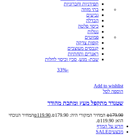
תפידניות וחברוניות
בתי מזוזה
גביעים
הבדלה
כיסוי פלטה
נטלות
פמוטים
קופות צדקה
קנבסים מעוצבים
ראנרים ותחתיות
שבת- מגש, סכין וכיסוי לחלות
-33%
Add to wishlist
הוספה לסל
שטנדר מתקפל מעץ ומתכת מהודר
179.90
₪
המחיר המקורי היה: ₪179.90.
119.90
₪
המחיר הנוכחי
הוא: ₪119.90.
חדש על המדף
מבצעים
SALE