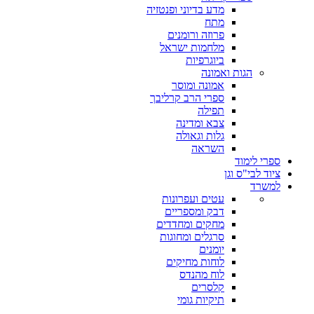
מדע בדיוני ופנטזיה
מתח
פרוזה ורומנים
מלחמות ישראל
ביוגרפיות
הגות ואמונה
אמונה ומוסר
ספרי הרב קרליבך
תפילה
צבא ומדינה
גלות וגאולה
השראה
ספרי לימוד
ציוד לבי"ס וגן
למשרד
עטים ועפרונות
דבק ומספריים
מחקים ומחדדים
סרגלים ומחוגות
יומנים
לוחות מחיקים
לוח מהנדס
קלסרים
תיקיות גומי