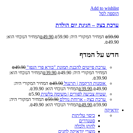
Add to wishlist
הוספה לסל
ערכת בצק – חגיגת יום הולדת
59.90
₪
המחיר המקורי היה: ₪59.90.
49.90
₪
המחיר הנוכחי הוא:
₪49.90.
חדש על המדף
ערכת פייטים להכנת תמונת "בורא פרי הגפן"
49.90
₪
המחיר המקורי היה: ₪49.90.
39.90
₪
המחיר הנוכחי הוא:
₪39.90.
אומנות הרקמה | תרנגול
49.90
₪
המחיר המקורי היה:
₪49.90.
39.90
₪
המחיר הנוכחי הוא: ₪39.90.
שטיח צביעה לפורים | משימה בלשית
5.90
₪
ערכת בצק - ארוחת נודלס
59.90
₪
המחיר המקורי היה:
₪59.90.
49.90
₪
המחיר הנוכחי הוא: ₪49.90.
יודאיקה
כיסוי טליתות
סטנדרים
לחתן ולכלה
מוצרי יודאיקה לחגים