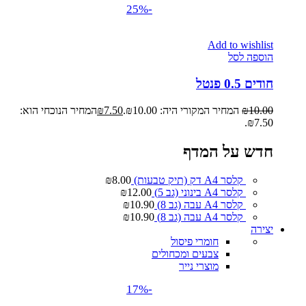
-25%
Add to wishlist
הוספה לסל
חודים 0.5 פנטל
10.00
₪
המחיר המקורי היה: ₪10.00.
7.50
₪
המחיר הנוכחי הוא:
₪7.50.
חדש על המדף
קלסר A4 דק (תיק טבעות)
8.00
₪
קלסר A4 בינוני (גב 5)
12.00
₪
קלסר A4 עבה (גב 8)
10.90
₪
קלסר A4 עבה (גב 8)
10.90
₪
יצירה
חומרי פיסול
צבעים ומכחולים
מוצרי נייר
-17%