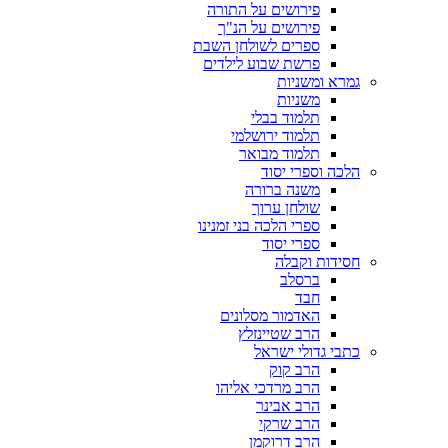
פירושים על התורה
פירושים על הנ"ך
ספרים לשולחן השבת
פרשת שבוע לילדים
גמרא ומשניות
משניות
תלמוד בבלי
תלמוד ירושלמי
תלמוד מבואר
הלכה וספרי יסוד
משנה ברורה
שולחן ערוך
ספרי הלכה בני זמנינו
ספרי יסוד
חסידות וקבלה
ברסלב
חבד
האדמור מסלונים
הרב שטיינזלץ
כתבי גדולי ישראל
הרב קוק
הרב מרדכי אליהו
הרב אבינר
הרב שרקי
הרב דרוקמן