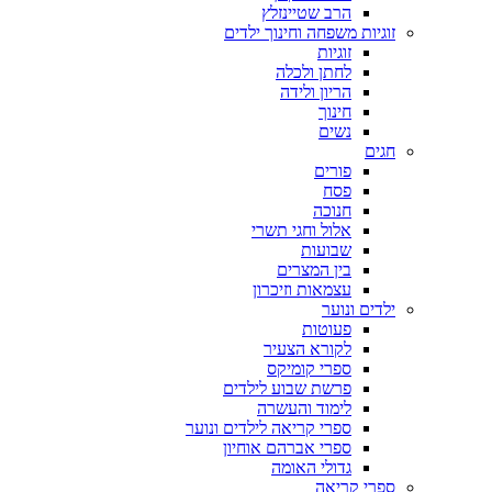
הרב שטיינזלץ
זוגיות משפחה וחינוך ילדים
זוגיות
לחתן ולכלה
הריון ולידה
חינוך
נשים
חגים
פורים
פסח
חנוכה
אלול וחגי תשרי
שבועות
בין המצרים
עצמאות וזיכרון
ילדים ונוער
פעוטות
לקורא הצעיר
ספרי קומיקס
פרשת שבוע לילדים
לימוד והעשרה
ספרי קריאה לילדים ונוער
ספרי אברהם אוחיון
גדולי האומה
ספרי קריאה