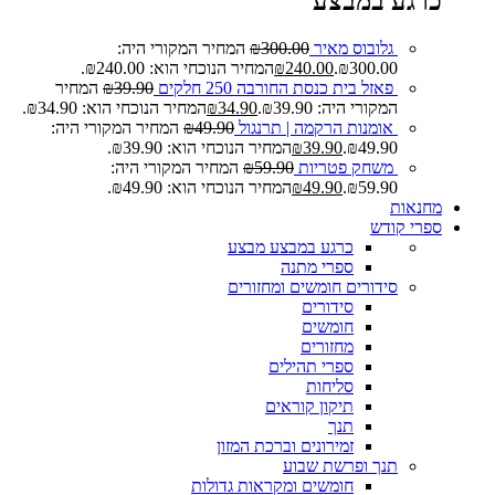
כרגע במבצע
גלובוס מאיר
300.00
₪
המחיר המקורי היה:
₪300.00.
240.00
₪
המחיר הנוכחי הוא: ₪240.00.
פאזל בית כנסת החורבה 250 חלקים
39.90
₪
המחיר
המקורי היה: ₪39.90.
34.90
₪
המחיר הנוכחי הוא: ₪34.90.
אומנות הרקמה | תרנגול
49.90
₪
המחיר המקורי היה:
₪49.90.
39.90
₪
המחיר הנוכחי הוא: ₪39.90.
משחק פטריות
59.90
₪
המחיר המקורי היה:
₪59.90.
49.90
₪
המחיר הנוכחי הוא: ₪49.90.
מחנאות
ספרי קודש
כרגע במבצע
מבצע
ספרי מתנה
סידורים חומשים ומחזורים
סידורים
חומשים
מחזורים
ספרי תהילים
סליחות
תיקון קוראים
תנך
זמירונים וברכת המזון
תנך ופרשת שבוע
חומשים ומקראות גדולות