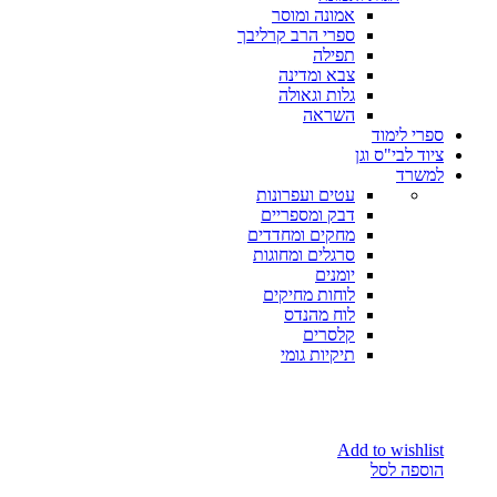
אמונה ומוסר
ספרי הרב קרליבך
תפילה
צבא ומדינה
גלות וגאולה
השראה
ספרי לימוד
ציוד לבי"ס וגן
למשרד
עטים ועפרונות
דבק ומספריים
מחקים ומחדדים
סרגלים ומחוגות
יומנים
לוחות מחיקים
לוח מהנדס
קלסרים
תיקיות גומי
Add to wishlist
הוספה לסל