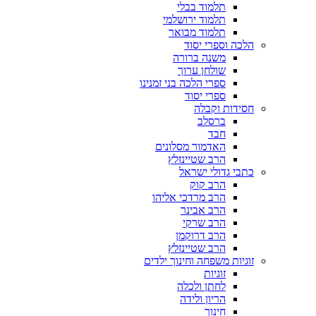
תלמוד בבלי
תלמוד ירושלמי
תלמוד מבואר
הלכה וספרי יסוד
משנה ברורה
שולחן ערוך
ספרי הלכה בני זמנינו
ספרי יסוד
חסידות וקבלה
ברסלב
חבד
האדמור מסלונים
הרב שטיינזלץ
כתבי גדולי ישראל
הרב קוק
הרב מרדכי אליהו
הרב אבינר
הרב שרקי
הרב דרוקמן
הרב שטיינזלץ
זוגיות משפחה וחינוך ילדים
זוגיות
לחתן ולכלה
הריון ולידה
חינוך