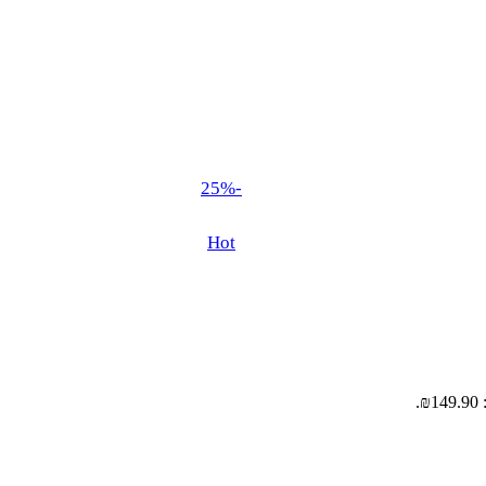
-25%
Hot
.