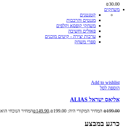
₪
30.00
משחקים
קטנטנים
מגנטים והרכבות
משחקי קופסא וקלפים
פאזלים וחשיבה
ערכות יצירה - קיטים מוכנים
ספרי משחק
Add to wishlist
הוספה לסל
אליאס ישראל ALIAS
199.00
₪
המחיר המקורי היה: ₪199.00.
149.90
₪
המחיר הנוכחי הוא: ₪149.90
כרגע במבצע