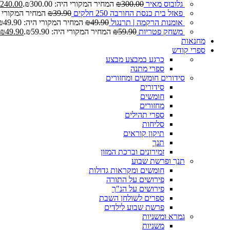
גלובוס מאיר
300.00
₪
המחיר המקורי היה: ₪300.00.
240.00
פאזל בית כנסת החורבה 250 חלקים
39.90
₪
המחיר המקורי היה: 0
אומנות הרקמה | תרנגול
49.90
₪
המחיר המקורי היה: ₪49.90.
משחק פטריות
59.90
₪
המחיר המקורי היה: ₪59.90.
49.90
₪
מחנאות
ספרי קודש
כרגע במבצע
מבצע
ספרי מתנה
סידורים חומשים ומחזורים
סידורים
חומשים
מחזורים
ספרי תהילים
סליחות
תיקון קוראים
תנך
זמירונים וברכת המזון
תנך ופרשת שבוע
חומשים ומקראות גדולות
פירושים על התורה
פירושים על הנ"ך
ספרים לשולחן השבת
פרשת שבוע לילדים
גמרא ומשניות
משניות