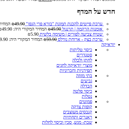
חדש על המדף
ערכת פייטים להכנת תמונת "בורא פרי הגפן"
49.90
₪
המחיר המ
אומנות הרקמה | תרנגול
49.90
₪
המחיר המקורי היה: ₪49.90.
שטיח צביעה לפורים | משימה בלשית
5.90
₪
ערכת בצק - ארוחת נודלס
59.90
₪
המחיר המקורי היה: ₪59.90.
יודאיקה
כיסוי טליתות
סטנדרים
לחתן ולכלה
מוצרי יודאיקה לחגים
תפידניות וחברוניות
בתי מזוזה
גביעים
הבדלה
כיסוי פלטה
נטלות
פמוטים
קופות צדקה
קנבסים מעוצבים
ראנרים ותחתיות
שבת- מגש, סכין וכיסוי לחלות