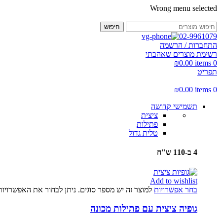
Wrong menu selected
חיפוש
02-9961079
התחברות / הרשמה
רשימת מוצרים שאהבתי
₪
0.00
items
0
תפריט
₪
0.00
items
0
תשמישי קדושה
ציצית
פתילות
טלית גדול
4 ב-110 ש"ח
Add to wishlist
בחר אפשרויות
למוצר זה יש מספר סוגים. ניתן לבחור את האפשרויו
גופיה ציצית עם פתילות מכונה