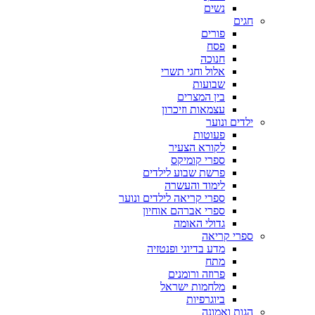
נשים
חגים
פורים
פסח
חנוכה
אלול וחגי תשרי
שבועות
בין המצרים
עצמאות וזיכרון
ילדים ונוער
פעוטות
לקורא הצעיר
ספרי קומיקס
פרשת שבוע לילדים
לימוד והעשרה
ספרי קריאה לילדים ונוער
ספרי אברהם אוחיון
גדולי האומה
ספרי קריאה
מדע בדיוני ופנטזיה
מתח
פרוזה ורומנים
מלחמות ישראל
ביוגרפיות
הגות ואמונה