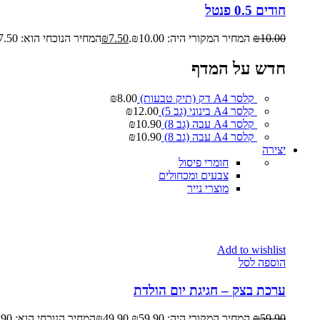
חודים 0.5 פנטל
10.00
₪
המחיר המקורי היה: ₪10.00.
7.50
₪
המחיר הנוכחי הוא: ₪7.50.
חדש על המדף
קלסר A4 דק (תיק טבעות)
8.00
₪
קלסר A4 בינוני (גב 5)
12.00
₪
קלסר A4 עבה (גב 8)
10.90
₪
קלסר A4 עבה (גב 8)
10.90
₪
יצירה
חומרי פיסול
צבעים ומכחולים
מוצרי נייר
Add to wishlist
הוספה לסל
ערכת בצק – חגיגת יום הולדת
59.90
₪
המחיר המקורי היה: ₪59.90.
49.90
₪
המחיר הנוכחי הוא: ₪49.90.