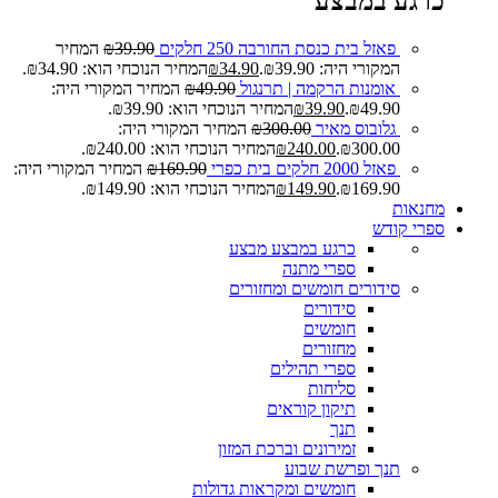
כרגע במבצע
פאזל בית כנסת החורבה 250 חלקים
39.90
₪
המחיר
המקורי היה: ₪39.90.
34.90
₪
המחיר הנוכחי הוא: ₪34.90.
אומנות הרקמה | תרנגול
49.90
₪
המחיר המקורי היה:
₪49.90.
39.90
₪
המחיר הנוכחי הוא: ₪39.90.
גלובוס מאיר
300.00
₪
המחיר המקורי היה:
₪300.00.
240.00
₪
המחיר הנוכחי הוא: ₪240.00.
פאזל 2000 חלקים בית כפרי
169.90
₪
המחיר המקורי היה:
₪169.90.
149.90
₪
המחיר הנוכחי הוא: ₪149.90.
מחנאות
ספרי קודש
כרגע במבצע
מבצע
ספרי מתנה
סידורים חומשים ומחזורים
סידורים
חומשים
מחזורים
ספרי תהילים
סליחות
תיקון קוראים
תנך
זמירונים וברכת המזון
תנך ופרשת שבוע
חומשים ומקראות גדולות