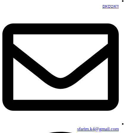
וואטסאפ
sfarim.k4@gmail.com