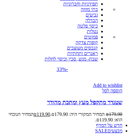
תפידניות וחברוניות
בתי מזוזה
גביעים
הבדלה
כיסוי פלטה
נטלות
פמוטים
קופות צדקה
קנבסים מעוצבים
ראנרים ותחתיות
שבת- מגש, סכין וכיסוי לחלות
-33%
Add to wishlist
הוספה לסל
שטנדר מתקפל מעץ ומתכת מהודר
179.90
₪
המחיר המקורי היה: ₪179.90.
119.90
₪
המחיר הנוכחי
הוא: ₪119.90.
חדש על המדף
מבצעים
SALE