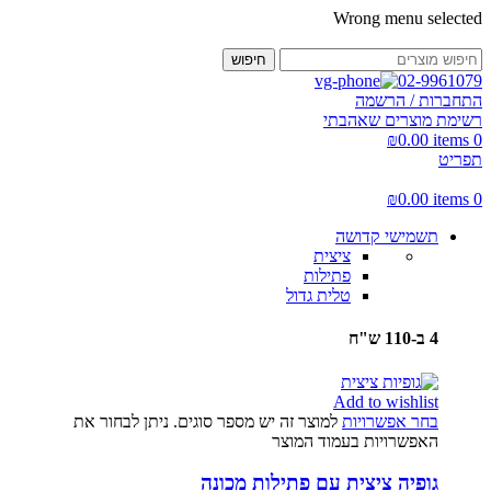
Wrong menu selected
חיפוש
02-9961079
התחברות / הרשמה
רשימת מוצרים שאהבתי
₪
0.00
items
0
תפריט
₪
0.00
items
0
תשמישי קדושה
ציצית
פתילות
טלית גדול
4 ב-110 ש"ח
Add to wishlist
בחר אפשרויות
למוצר זה יש מספר סוגים. ניתן לבחור את
האפשרויות בעמוד המוצר
גופיה ציצית עם פתילות מכונה