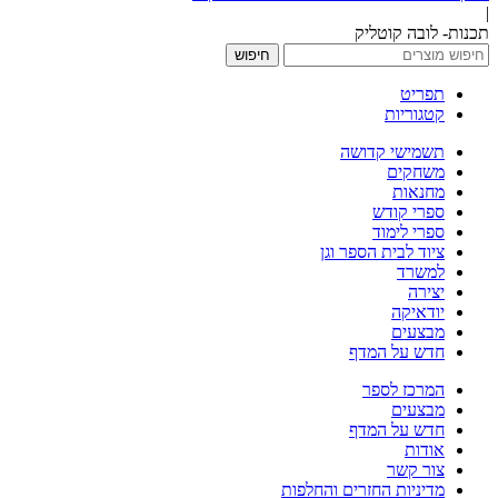
|
תכנות- לובה קוטליק
חיפוש
תפריט
קטגוריות
תשמישי קדושה
משחקים
מחנאות
ספרי קודש
ספרי לימוד
ציוד לבית הספר וגן
למשרד
יצירה
יודאיקה
מבצעים
חדש על המדף
המרכז לספר
מבצעים
חדש על המדף
אודות
צור קשר
מדיניות החזרים והחלפות