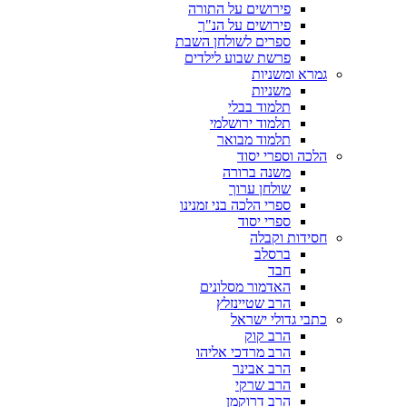
פירושים על התורה
פירושים על הנ"ך
ספרים לשולחן השבת
פרשת שבוע לילדים
גמרא ומשניות
משניות
תלמוד בבלי
תלמוד ירושלמי
תלמוד מבואר
הלכה וספרי יסוד
משנה ברורה
שולחן ערוך
ספרי הלכה בני זמנינו
ספרי יסוד
חסידות וקבלה
ברסלב
חבד
האדמור מסלונים
הרב שטיינזלץ
כתבי גדולי ישראל
הרב קוק
הרב מרדכי אליהו
הרב אבינר
הרב שרקי
הרב דרוקמן