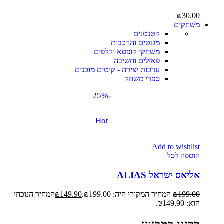
₪
30.00
משחקים
קטנטנים
מגנטים והרכבות
משחקי קופסא וקלפים
פאזלים וחשיבה
ערכות יצירה - קיטים מוכנים
ספרי משחק
-25%
Hot
Add to wishlist
הוספה לסל
אליאס ישראל ALIAS
199.00
₪
המחיר המקורי היה: ₪199.00.
149.90
₪
המחיר הנוכחי
הוא: ₪149.90.