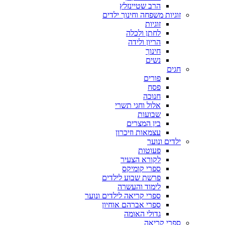
הרב שטיינזלץ
זוגיות משפחה וחינוך ילדים
זוגיות
לחתן ולכלה
הריון ולידה
חינוך
נשים
חגים
פורים
פסח
חנוכה
אלול וחגי תשרי
שבועות
בין המצרים
עצמאות וזיכרון
ילדים ונוער
פעוטות
לקורא הצעיר
ספרי קומיקס
פרשת שבוע לילדים
לימוד והעשרה
ספרי קריאה לילדים ונוער
ספרי אברהם אוחיון
גדולי האומה
ספרי קריאה