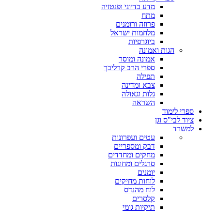
מדע בדיוני ופנטזיה
מתח
פרוזה ורומנים
מלחמות ישראל
ביוגרפיות
הגות ואמונה
אמונה ומוסר
ספרי הרב קרליבך
תפילה
צבא ומדינה
גלות וגאולה
השראה
ספרי לימוד
ציוד לבי"ס וגן
למשרד
עטים ועפרונות
דבק ומספריים
מחקים ומחדדים
סרגלים ומחוגות
יומנים
לוחות מחיקים
לוח מהנדס
קלסרים
תיקיות גומי