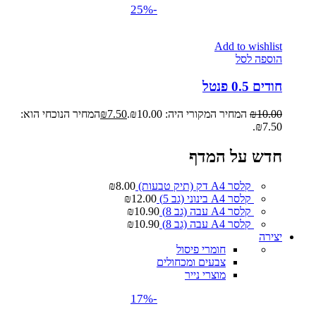
-25%
Add to wishlist
הוספה לסל
חודים 0.5 פנטל
10.00
₪
המחיר המקורי היה: ₪10.00.
7.50
₪
המחיר הנוכחי הוא:
₪7.50.
חדש על המדף
קלסר A4 דק (תיק טבעות)
8.00
₪
קלסר A4 בינוני (גב 5)
12.00
₪
קלסר A4 עבה (גב 8)
10.90
₪
קלסר A4 עבה (גב 8)
10.90
₪
יצירה
חומרי פיסול
צבעים ומכחולים
מוצרי נייר
-17%