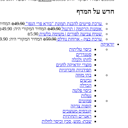
חדש על המדף
ערכת פייטים להכנת תמונת "בורא פרי הגפן"
49.90
₪
המחיר המ
אומנות הרקמה | תרנגול
49.90
₪
המחיר המקורי היה: ₪49.90.
שטיח צביעה לפורים | משימה בלשית
5.90
₪
ערכת בצק - ארוחת נודלס
59.90
₪
המחיר המקורי היה: ₪59.90.
יודאיקה
כיסוי טליתות
סטנדרים
לחתן ולכלה
מוצרי יודאיקה לחגים
תפידניות וחברוניות
בתי מזוזה
גביעים
הבדלה
כיסוי פלטה
נטלות
פמוטים
קופות צדקה
קנבסים מעוצבים
ראנרים ותחתיות
שבת- מגש, סכין וכיסוי לחלות