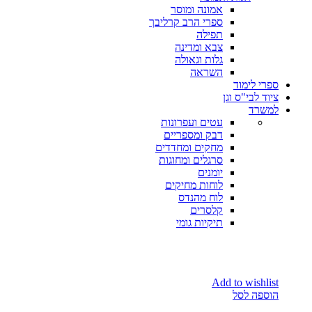
אמונה ומוסר
ספרי הרב קרליבך
תפילה
צבא ומדינה
גלות וגאולה
השראה
ספרי לימוד
ציוד לבי"ס וגן
למשרד
עטים ועפרונות
דבק ומספריים
מחקים ומחדדים
סרגלים ומחוגות
יומנים
לוחות מחיקים
לוח מהנדס
קלסרים
תיקיות גומי
Add to wishlist
הוספה לסל