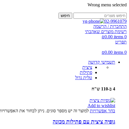
Wrong menu selected
חיפוש
02-9961079
התחברות / הרשמה
רשימת מוצרים שאהבתי
₪
0.00
items
0
תפריט
₪
0.00
items
0
תשמישי קדושה
ציצית
פתילות
טלית גדול
4 ב-110 ש"ח
Add to wishlist
בחר אפשרויות
למוצר זה יש מספר סוגים. ניתן לבחור את האפשרויו
גופיה ציצית עם פתילות מכונה