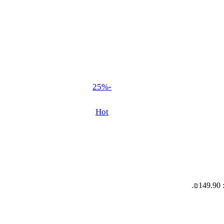
-25%
Hot
.