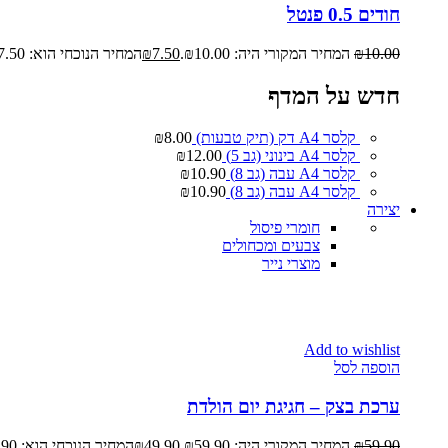
חודים 0.5 פנטל
10.00
₪
המחיר המקורי היה: ₪10.00.
7.50
₪
המחיר הנוכחי הוא: ₪7.50.
חדש על המדף
קלסר A4 דק (תיק טבעות)
8.00
₪
קלסר A4 בינוני (גב 5)
12.00
₪
קלסר A4 עבה (גב 8)
10.90
₪
קלסר A4 עבה (גב 8)
10.90
₪
יצירה
חומרי פיסול
צבעים ומכחולים
מוצרי נייר
Add to wishlist
הוספה לסל
ערכת בצק – חגיגת יום הולדת
59.90
₪
המחיר המקורי היה: ₪59.90.
49.90
₪
המחיר הנוכחי הוא: ₪49.90.