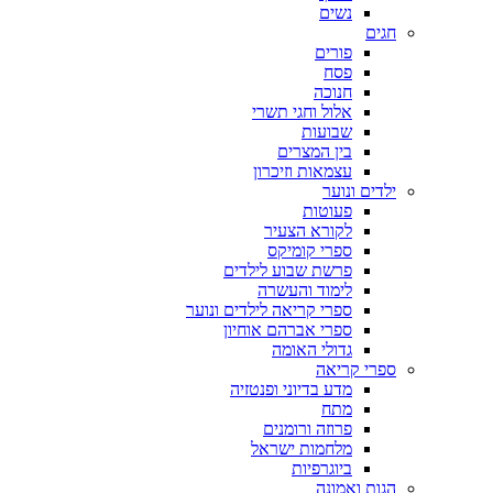
נשים
חגים
פורים
פסח
חנוכה
אלול וחגי תשרי
שבועות
בין המצרים
עצמאות וזיכרון
ילדים ונוער
פעוטות
לקורא הצעיר
ספרי קומיקס
פרשת שבוע לילדים
לימוד והעשרה
ספרי קריאה לילדים ונוער
ספרי אברהם אוחיון
גדולי האומה
ספרי קריאה
מדע בדיוני ופנטזיה
מתח
פרוזה ורומנים
מלחמות ישראל
ביוגרפיות
הגות ואמונה