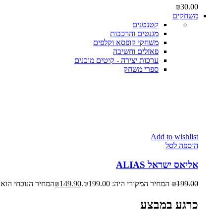
₪
30.00
משחקים
קטנטנים
מגנטים והרכבות
משחקי קופסא וקלפים
פאזלים וחשיבה
ערכות יצירה - קיטים מוכנים
ספרי משחק
Add to wishlist
הוספה לסל
אליאס ישראל ALIAS
199.00
₪
המחיר המקורי היה: ₪199.00.
149.90
₪
המחיר הנוכחי הוא: ₪149.90
כרגע במבצע