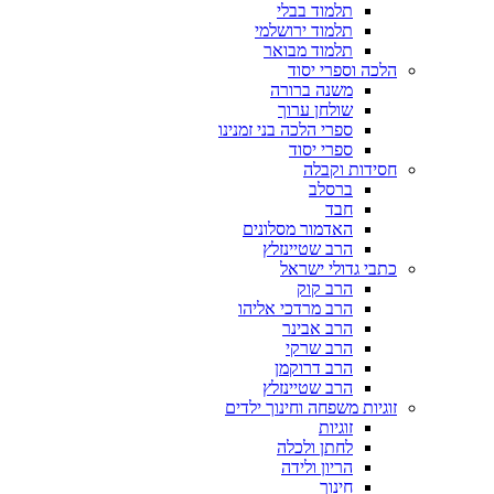
תלמוד בבלי
תלמוד ירושלמי
תלמוד מבואר
הלכה וספרי יסוד
משנה ברורה
שולחן ערוך
ספרי הלכה בני זמנינו
ספרי יסוד
חסידות וקבלה
ברסלב
חבד
האדמור מסלונים
הרב שטיינזלץ
כתבי גדולי ישראל
הרב קוק
הרב מרדכי אליהו
הרב אבינר
הרב שרקי
הרב דרוקמן
הרב שטיינזלץ
זוגיות משפחה וחינוך ילדים
זוגיות
לחתן ולכלה
הריון ולידה
חינוך