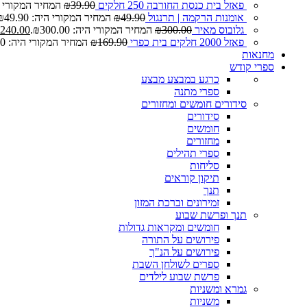
פאזל בית כנסת החורבה 250 חלקים
39.90
₪
המחיר המקורי היה: 0
אומנות הרקמה | תרנגול
49.90
₪
המחיר המקורי היה: ₪49.90.
גלובוס מאיר
300.00
₪
המחיר המקורי היה: ₪300.00.
240.00
פאזל 2000 חלקים בית כפרי
169.90
₪
המחיר המקורי היה: ₪169.90.
מחנאות
ספרי קודש
כרגע במבצע
מבצע
ספרי מתנה
סידורים חומשים ומחזורים
סידורים
חומשים
מחזורים
ספרי תהילים
סליחות
תיקון קוראים
תנך
זמירונים וברכת המזון
תנך ופרשת שבוע
חומשים ומקראות גדולות
פירושים על התורה
פירושים על הנ"ך
ספרים לשולחן השבת
פרשת שבוע לילדים
גמרא ומשניות
משניות