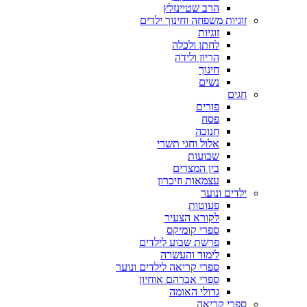
הרב שטיינזלץ
זוגיות משפחה וחינוך ילדים
זוגיות
לחתן ולכלה
הריון ולידה
חינוך
נשים
חגים
פורים
פסח
חנוכה
אלול וחגי תשרי
שבועות
בין המצרים
עצמאות וזיכרון
ילדים ונוער
פעוטות
לקורא הצעיר
ספרי קומיקס
פרשת שבוע לילדים
לימוד והעשרה
ספרי קריאה לילדים ונוער
ספרי אברהם אוחיון
גדולי האומה
ספרי קריאה