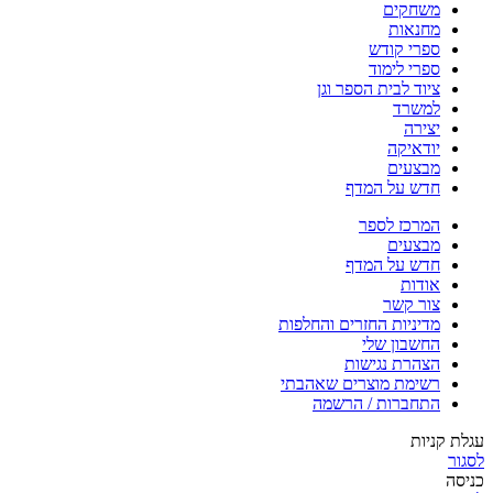
משחקים
מחנאות
ספרי קודש
ספרי לימוד
ציוד לבית הספר וגן
למשרד
יצירה
יודאיקה
מבצעים
חדש על המדף
המרכז לספר
מבצעים
חדש על המדף
אודות
צור קשר
מדיניות החזרים והחלפות
החשבון שלי
הצהרת נגישות
רשימת מוצרים שאהבתי
התחברות / הרשמה
עגלת קניות
לסגור
כניסה