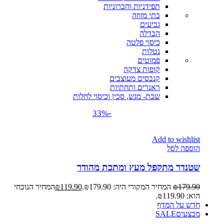
תפידניות וחברוניות
בתי מזוזה
גביעים
הבדלה
כיסוי פלטה
נטלות
פמוטים
קופות צדקה
קנבסים מעוצבים
ראנרים ותחתיות
שבת- מגש, סכין וכיסוי לחלות
-33%
Add to wishlist
הוספה לסל
שטנדר מתקפל מעץ ומתכת מהודר
179.90
₪
המחיר המקורי היה: ₪179.90.
119.90
₪
המחיר הנוכחי
הוא: ₪119.90.
חדש על המדף
מבצעים
SALE