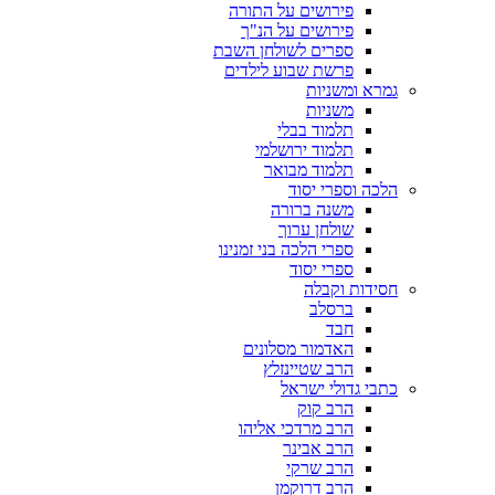
פירושים על התורה
פירושים על הנ"ך
ספרים לשולחן השבת
פרשת שבוע לילדים
גמרא ומשניות
משניות
תלמוד בבלי
תלמוד ירושלמי
תלמוד מבואר
הלכה וספרי יסוד
משנה ברורה
שולחן ערוך
ספרי הלכה בני זמנינו
ספרי יסוד
חסידות וקבלה
ברסלב
חבד
האדמור מסלונים
הרב שטיינזלץ
כתבי גדולי ישראל
הרב קוק
הרב מרדכי אליהו
הרב אבינר
הרב שרקי
הרב דרוקמן