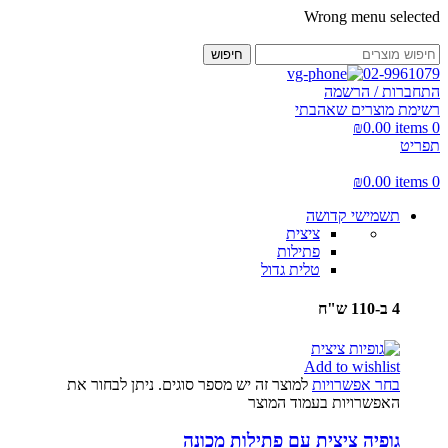
Wrong menu selected
חיפוש
02-9961079
התחברות / הרשמה
רשימת מוצרים שאהבתי
₪
0.00
items
0
תפריט
₪
0.00
items
0
תשמישי קדושה
ציצית
פתילות
טלית גדול
4 ב-110 ש"ח
Add to wishlist
בחר אפשרויות
למוצר זה יש מספר סוגים. ניתן לבחור את
האפשרויות בעמוד המוצר
גופיה ציצית עם פתילות מכונה