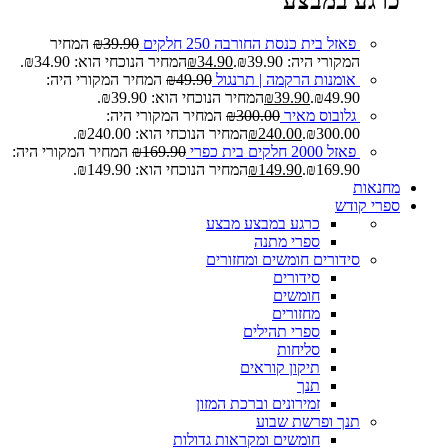
כרגע במבצע
פאזל בית כנסת החורבה 250 חלקים
39.90
₪
המחיר
המקורי היה: ₪39.90.
34.90
₪
המחיר הנוכחי הוא: ₪34.90.
אומנות הרקמה | תרנגול
49.90
₪
המחיר המקורי היה:
₪49.90.
39.90
₪
המחיר הנוכחי הוא: ₪39.90.
גלובוס מאיר
300.00
₪
המחיר המקורי היה:
₪300.00.
240.00
₪
המחיר הנוכחי הוא: ₪240.00.
פאזל 2000 חלקים בית כפרי
169.90
₪
המחיר המקורי היה:
₪169.90.
149.90
₪
המחיר הנוכחי הוא: ₪149.90.
מחנאות
ספרי קודש
כרגע במבצע
מבצע
ספרי מתנה
סידורים חומשים ומחזורים
סידורים
חומשים
מחזורים
ספרי תהילים
סליחות
תיקון קוראים
תנך
זמירונים וברכת המזון
תנך ופרשת שבוע
חומשים ומקראות גדולות