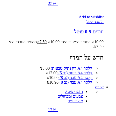
-25%
Add to wishlist
הוספה לסל
חודים 0.5 פנטל
10.00
₪
המחיר המקורי היה: ₪10.00.
7.50
₪
המחיר הנוכחי הוא:
₪7.50.
חדש על המדף
קלסר A4 דק (תיק טבעות)
8.00
₪
קלסר A4 בינוני (גב 5)
12.00
₪
קלסר A4 עבה (גב 8)
10.90
₪
קלסר A4 עבה (גב 8)
10.90
₪
יצירה
חומרי פיסול
צבעים ומכחולים
מוצרי נייר
-17%