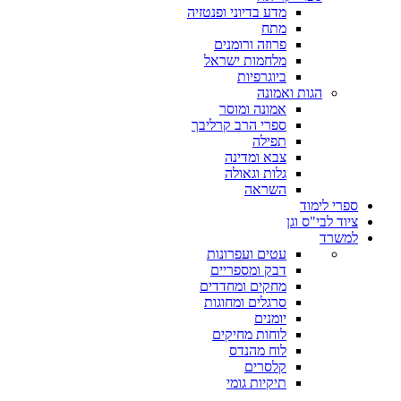
מדע בדיוני ופנטזיה
מתח
פרוזה ורומנים
מלחמות ישראל
ביוגרפיות
הגות ואמונה
אמונה ומוסר
ספרי הרב קרליבך
תפילה
צבא ומדינה
גלות וגאולה
השראה
ספרי לימוד
ציוד לבי"ס וגן
למשרד
עטים ועפרונות
דבק ומספריים
מחקים ומחדדים
סרגלים ומחוגות
יומנים
לוחות מחיקים
לוח מהנדס
קלסרים
תיקיות גומי