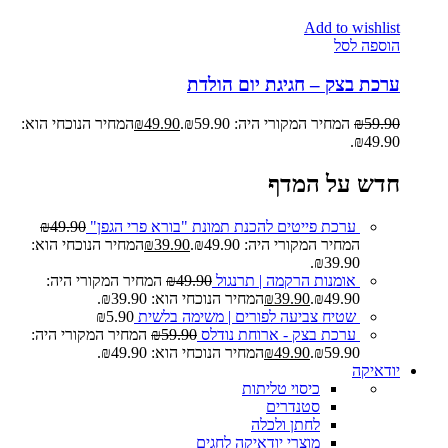
Add to wishlist
הוספה לסל
ערכת בצק – חגיגת יום הולדת
59.90
₪
המחיר המקורי היה: ₪59.90.
49.90
₪
המחיר הנוכחי הוא:
₪49.90.
חדש על המדף
ערכת פייטים להכנת תמונת "בורא פרי הגפן"
49.90
₪
המחיר המקורי היה: ₪49.90.
39.90
₪
המחיר הנוכחי הוא:
₪39.90.
אומנות הרקמה | תרנגול
49.90
₪
המחיר המקורי היה:
₪49.90.
39.90
₪
המחיר הנוכחי הוא: ₪39.90.
שטיח צביעה לפורים | משימה בלשית
5.90
₪
ערכת בצק - ארוחת נודלס
59.90
₪
המחיר המקורי היה:
₪59.90.
49.90
₪
המחיר הנוכחי הוא: ₪49.90.
יודאיקה
כיסוי טליתות
סטנדרים
לחתן ולכלה
מוצרי יודאיקה לחגים