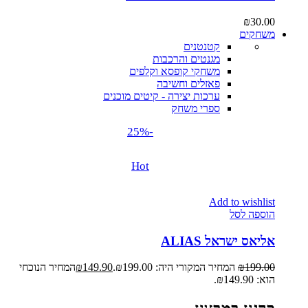
₪
30.00
משחקים
קטנטנים
מגנטים והרכבות
משחקי קופסא וקלפים
פאזלים וחשיבה
ערכות יצירה - קיטים מוכנים
ספרי משחק
-25%
Hot
Add to wishlist
הוספה לסל
אליאס ישראל ALIAS
199.00
₪
המחיר המקורי היה: ₪199.00.
149.90
₪
המחיר הנוכחי
הוא: ₪149.90.