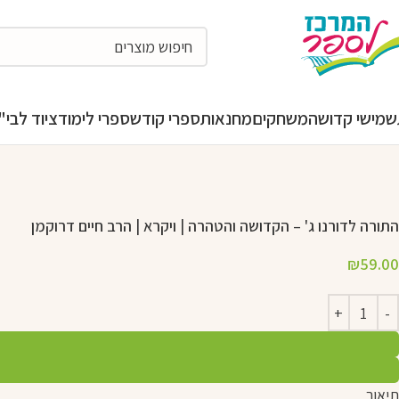
מישי קדושה
משחקים
מחנאות
ספרי קודש
ספרי לימוד
ציוד לבי"ס
ה
התורה לדורנו ג' – הקדושה והטהרה | ויקרא | הרב חיים דרוקמן
₪
59.00
תיאור