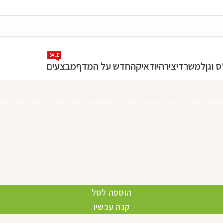
SALE
 וגן
למשרד
יצירה
יודאיקה
חדש על המדף
מבצעים
מרכז לספר
»
חנות
»
התורה לדורנו ג' – הקדושה והטהרה | ויקרא | הרב חיים דרוקמן
הוספה לסל
קנה עכשיו