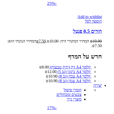
-25%
Add to wishlist
הוספה לסל
חודים 0.5 פנטל
10.00
₪
המחיר המקורי היה: ₪10.00.
7.50
₪
המחיר הנוכחי הוא:
₪7.50.
חדש על המדף
קלסר A4 דק (תיק טבעות)
8.00
₪
קלסר A4 בינוני (גב 5)
12.00
₪
קלסר A4 עבה (גב 8)
10.90
₪
קלסר A4 עבה (גב 8)
10.90
₪
יצירה
חומרי פיסול
צבעים ומכחולים
מוצרי נייר
-17%