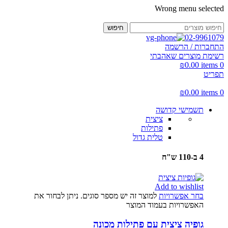
Wrong menu selected
חיפוש
02-9961079
התחברות / הרשמה
רשימת מוצרים שאהבתי
₪
0.00
items
0
תפריט
₪
0.00
items
0
תשמישי קדושה
ציצית
פתילות
טלית גדול
4 ב-110 ש"ח
Add to wishlist
בחר אפשרויות
למוצר זה יש מספר סוגים. ניתן לבחור את
האפשרויות בעמוד המוצר
גופיה ציצית עם פתילות מכונה