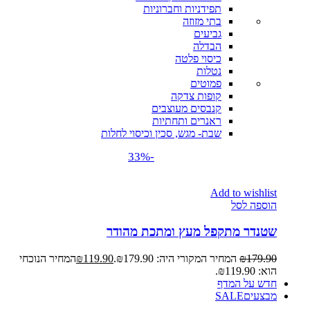
תפידניות וחברוניות
בתי מזוזה
גביעים
הבדלה
כיסוי פלטה
נטלות
פמוטים
קופות צדקה
קנבסים מעוצבים
ראנרים ותחתיות
שבת- מגש, סכין וכיסוי לחלות
-33%
Add to wishlist
הוספה לסל
שטנדר מתקפל מעץ ומתכת מהודר
179.90
₪
המחיר המקורי היה: ₪179.90.
119.90
₪
המחיר הנוכחי
הוא: ₪119.90.
חדש על המדף
מבצעים
SALE