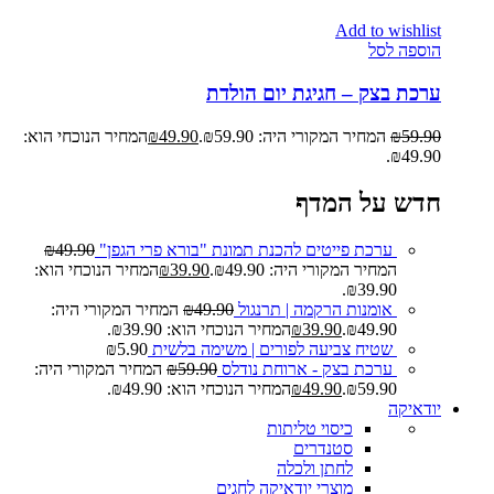
Add to wishlist
הוספה לסל
ערכת בצק – חגיגת יום הולדת
59.90
₪
המחיר המקורי היה: ₪59.90.
49.90
₪
המחיר הנוכחי הוא:
₪49.90.
חדש על המדף
ערכת פייטים להכנת תמונת "בורא פרי הגפן"
49.90
₪
המחיר המקורי היה: ₪49.90.
39.90
₪
המחיר הנוכחי הוא:
₪39.90.
אומנות הרקמה | תרנגול
49.90
₪
המחיר המקורי היה:
₪49.90.
39.90
₪
המחיר הנוכחי הוא: ₪39.90.
שטיח צביעה לפורים | משימה בלשית
5.90
₪
ערכת בצק - ארוחת נודלס
59.90
₪
המחיר המקורי היה:
₪59.90.
49.90
₪
המחיר הנוכחי הוא: ₪49.90.
יודאיקה
כיסוי טליתות
סטנדרים
לחתן ולכלה
מוצרי יודאיקה לחגים