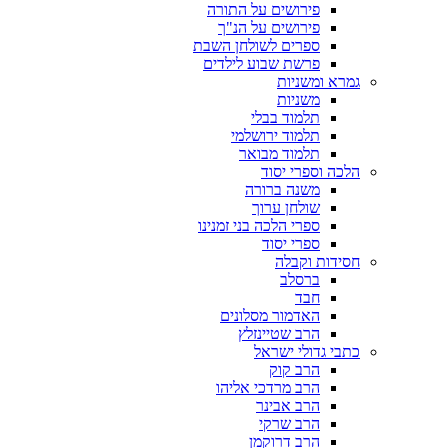
פירושים על התורה
פירושים על הנ"ך
ספרים לשולחן השבת
פרשת שבוע לילדים
גמרא ומשניות
משניות
תלמוד בבלי
תלמוד ירושלמי
תלמוד מבואר
הלכה וספרי יסוד
משנה ברורה
שולחן ערוך
ספרי הלכה בני זמנינו
ספרי יסוד
חסידות וקבלה
ברסלב
חבד
האדמור מסלונים
הרב שטיינזלץ
כתבי גדולי ישראל
הרב קוק
הרב מרדכי אליהו
הרב אבינר
הרב שרקי
הרב דרוקמן