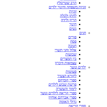
הרב שטיינזלץ
זוגיות משפחה וחינוך ילדים
זוגיות
לחתן ולכלה
הריון ולידה
חינוך
נשים
חגים
פורים
פסח
חנוכה
אלול וחגי תשרי
שבועות
בין המצרים
עצמאות וזיכרון
ילדים ונוער
פעוטות
לקורא הצעיר
ספרי קומיקס
פרשת שבוע לילדים
לימוד והעשרה
ספרי קריאה לילדים ונוער
ספרי אברהם אוחיון
גדולי האומה
ספרי קריאה