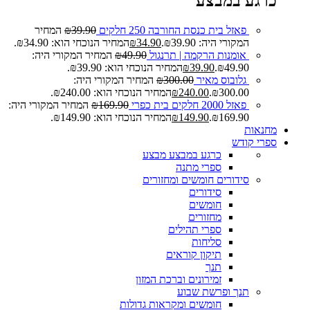
כרגע במבצע
פאזל בית כנסת החורבה 250 חלקים
39.90
₪
המחיר
המקורי היה: ₪39.90.
34.90
₪
המחיר הנוכחי הוא: ₪34.90.
אומנות הרקמה | תרנגול
49.90
₪
המחיר המקורי היה:
₪49.90.
39.90
₪
המחיר הנוכחי הוא: ₪39.90.
גלובוס מאיר
300.00
₪
המחיר המקורי היה:
₪300.00.
240.00
₪
המחיר הנוכחי הוא: ₪240.00.
פאזל 2000 חלקים בית כפרי
169.90
₪
המחיר המקורי היה:
₪169.90.
149.90
₪
המחיר הנוכחי הוא: ₪149.90.
מחנאות
ספרי קודש
כרגע במבצע
מבצע
ספרי מתנה
סידורים חומשים ומחזורים
סידורים
חומשים
מחזורים
ספרי תהילים
סליחות
תיקון קוראים
תנך
זמירונים וברכת המזון
תנך ופרשת שבוע
חומשים ומקראות גדולות