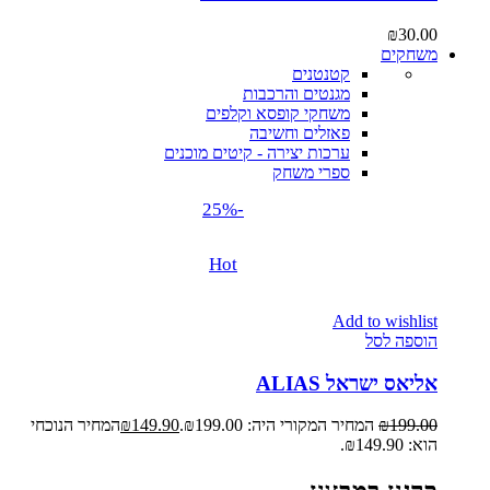
₪
30.00
משחקים
קטנטנים
מגנטים והרכבות
משחקי קופסא וקלפים
פאזלים וחשיבה
ערכות יצירה - קיטים מוכנים
ספרי משחק
-25%
Hot
Add to wishlist
הוספה לסל
אליאס ישראל ALIAS
199.00
₪
המחיר המקורי היה: ₪199.00.
149.90
₪
המחיר הנוכחי
הוא: ₪149.90.