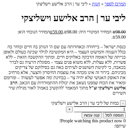
המרכז לספר
»
חנות
»
ליבי ער | הרב אלישע וישליצקי
ליבי ער | הרב אלישע וישליצקי
98.00
₪
המחיר המקורי היה: ₪98.00.
59.00
₪
המחיר הנוכחי הוא:
₪59.00.
כנסת ישראל – בייחודה ובאחדותה עם שם ה' הנותן בה חיים ובוחר בה
בגלל הענווה והמיעוט העצמי – היא המקשיבה לגילוי שכינה בעולם ולאופן
בנייתה של האומה הדבקה באלוקים חיים. ומתוך ההקשבה הזאת – ללא
פשרות, ללא עצלות, ללא משוא פנים עצמי – מסוגלת הרעיה גם לברר
בכאבה, כי לקיטת השושנים לעיתים באה גם בסילוקם של צדיקים
מביניהם. בירור זה אינו מכהה את עוצמת החיסרון והצער, אלא מרחיב
את האופק האנושי שלא יהיה צר – בבחינת 'מה אפשר לעשות' – ומרומם
ומאיר את הכוח שממנו נשאב את יכולת ההתמודדות עם הכאב.
הרב
אלישע וישליצקי זצ"ל
מתוך המאמר 'להקשיב באמת' לאור מגילת שיר
השירים
כמות של ליבי ער | הרב אלישע וישליצקי
הוספה לסל
קנה עכשיו
People watching this product now!
0
שיתפו: