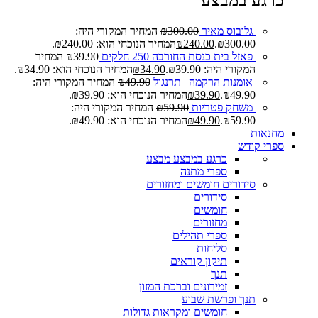
כרגע במבצע
גלובוס מאיר
300.00
₪
המחיר המקורי היה:
₪300.00.
240.00
₪
המחיר הנוכחי הוא: ₪240.00.
פאזל בית כנסת החורבה 250 חלקים
39.90
₪
המחיר
המקורי היה: ₪39.90.
34.90
₪
המחיר הנוכחי הוא: ₪34.90.
אומנות הרקמה | תרנגול
49.90
₪
המחיר המקורי היה:
₪49.90.
39.90
₪
המחיר הנוכחי הוא: ₪39.90.
משחק פטריות
59.90
₪
המחיר המקורי היה:
₪59.90.
49.90
₪
המחיר הנוכחי הוא: ₪49.90.
מחנאות
ספרי קודש
כרגע במבצע
מבצע
ספרי מתנה
סידורים חומשים ומחזורים
סידורים
חומשים
מחזורים
ספרי תהילים
סליחות
תיקון קוראים
תנך
זמירונים וברכת המזון
תנך ופרשת שבוע
חומשים ומקראות גדולות