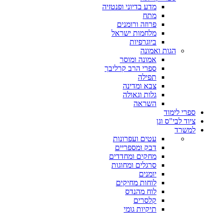
מדע בדיוני ופנטזיה
מתח
פרוזה ורומנים
מלחמות ישראל
ביוגרפיות
הגות ואמונה
אמונה ומוסר
ספרי הרב קרליבך
תפילה
צבא ומדינה
גלות וגאולה
השראה
ספרי לימוד
ציוד לבי"ס וגן
למשרד
עטים ועפרונות
דבק ומספריים
מחקים ומחדדים
סרגלים ומחוגות
יומנים
לוחות מחיקים
לוח מהנדס
קלסרים
תיקיות גומי