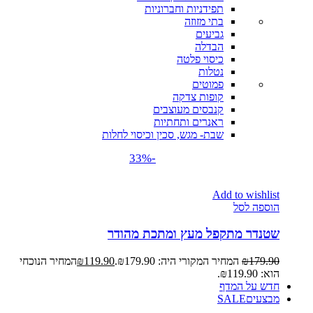
תפידניות וחברוניות
בתי מזוזה
גביעים
הבדלה
כיסוי פלטה
נטלות
פמוטים
קופות צדקה
קנבסים מעוצבים
ראנרים ותחתיות
שבת- מגש, סכין וכיסוי לחלות
-33%
Add to wishlist
הוספה לסל
שטנדר מתקפל מעץ ומתכת מהודר
179.90
₪
המחיר המקורי היה: ₪179.90.
119.90
₪
המחיר הנוכחי
הוא: ₪119.90.
חדש על המדף
מבצעים
SALE