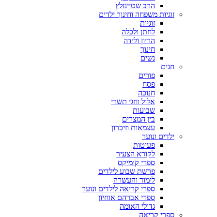
הרב שטיינזלץ
זוגיות משפחה וחינוך ילדים
זוגיות
לחתן ולכלה
הריון ולידה
חינוך
נשים
חגים
פורים
פסח
חנוכה
אלול וחגי תשרי
שבועות
בין המצרים
עצמאות וזיכרון
ילדים ונוער
פעוטות
לקורא הצעיר
ספרי קומיקס
פרשת שבוע לילדים
לימוד והעשרה
ספרי קריאה לילדים ונוער
ספרי אברהם אוחיון
גדולי האומה
ספרי קריאה