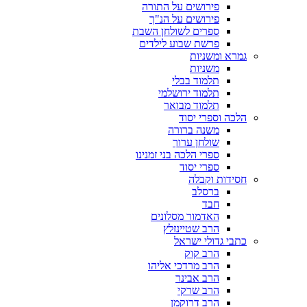
פירושים על התורה
פירושים על הנ"ך
ספרים לשולחן השבת
פרשת שבוע לילדים
גמרא ומשניות
משניות
תלמוד בבלי
תלמוד ירושלמי
תלמוד מבואר
הלכה וספרי יסוד
משנה ברורה
שולחן ערוך
ספרי הלכה בני זמנינו
ספרי יסוד
חסידות וקבלה
ברסלב
חבד
האדמור מסלונים
הרב שטיינזלץ
כתבי גדולי ישראל
הרב קוק
הרב מרדכי אליהו
הרב אבינר
הרב שרקי
הרב דרוקמן