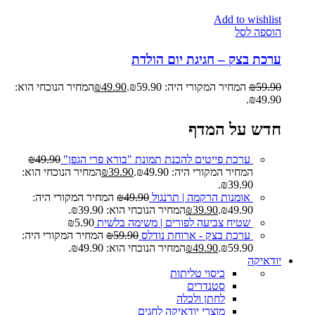
Add to wishlist
הוספה לסל
ערכת בצק – חגיגת יום הולדת
59.90
₪
המחיר המקורי היה: ₪59.90.
49.90
₪
המחיר הנוכחי הוא:
₪49.90.
חדש על המדף
ערכת פייטים להכנת תמונת "בורא פרי הגפן"
49.90
₪
המחיר המקורי היה: ₪49.90.
39.90
₪
המחיר הנוכחי הוא:
₪39.90.
אומנות הרקמה | תרנגול
49.90
₪
המחיר המקורי היה:
₪49.90.
39.90
₪
המחיר הנוכחי הוא: ₪39.90.
שטיח צביעה לפורים | משימה בלשית
5.90
₪
ערכת בצק - ארוחת נודלס
59.90
₪
המחיר המקורי היה:
₪59.90.
49.90
₪
המחיר הנוכחי הוא: ₪49.90.
יודאיקה
כיסוי טליתות
סטנדרים
לחתן ולכלה
מוצרי יודאיקה לחגים