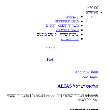
₪
30.00
משחקים
קטנטנים
מגנטים והרכבות
משחקי קופסא וקלפים
פאזלים וחשיבה
ערכות יצירה - קיטים מוכנים
ספרי משחק
-25%
Hot
Add to wishlist
הוספה לסל
אליאס ישראל ALIAS
199.00
₪
המחיר המקורי היה: ₪199.00.
149.90
₪
המחיר הנוכחי
הוא: ₪149.90.