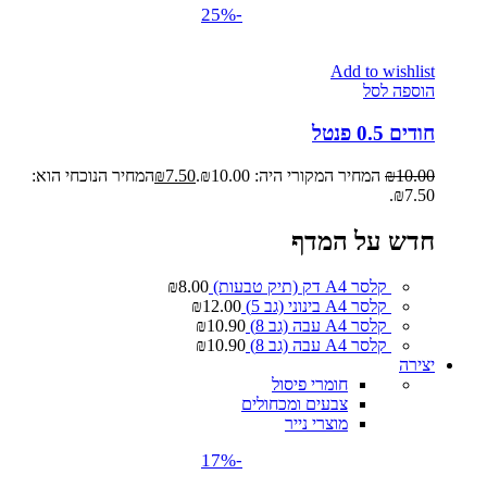
-25%
Add to wishlist
הוספה לסל
חודים 0.5 פנטל
10.00
₪
המחיר המקורי היה: ₪10.00.
7.50
₪
המחיר הנוכחי הוא:
₪7.50.
חדש על המדף
קלסר A4 דק (תיק טבעות)
8.00
₪
קלסר A4 בינוני (גב 5)
12.00
₪
קלסר A4 עבה (גב 8)
10.90
₪
קלסר A4 עבה (גב 8)
10.90
₪
יצירה
חומרי פיסול
צבעים ומכחולים
מוצרי נייר
-17%