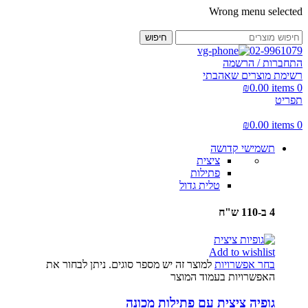
Wrong menu selected
חיפוש
02-9961079
התחברות / הרשמה
רשימת מוצרים שאהבתי
₪
0.00
items
0
תפריט
₪
0.00
items
0
תשמישי קדושה
ציצית
פתילות
טלית גדול
4 ב-110 ש"ח
Add to wishlist
בחר אפשרויות
למוצר זה יש מספר סוגים. ניתן לבחור את
האפשרויות בעמוד המוצר
גופיה ציצית עם פתילות מכונה