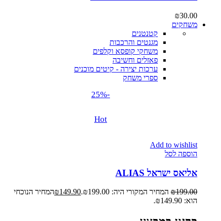
₪
30.00
משחקים
קטנטנים
מגנטים והרכבות
משחקי קופסא וקלפים
פאזלים וחשיבה
ערכות יצירה - קיטים מוכנים
ספרי משחק
-25%
Hot
Add to wishlist
הוספה לסל
אליאס ישראל ALIAS
199.00
₪
המחיר המקורי היה: ₪199.00.
149.90
₪
המחיר הנוכחי
הוא: ₪149.90.