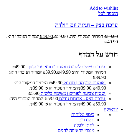
Add to wishlist
הוספה לסל
ערכת בצק – חגיגת יום הולדת
59.90
₪
המחיר המקורי היה: ₪59.90.
49.90
₪
המחיר הנוכחי הוא:
₪49.90.
חדש על המדף
ערכת פייטים להכנת תמונת "בורא פרי הגפן"
49.90
₪
המחיר המקורי היה: ₪49.90.
39.90
₪
המחיר הנוכחי הוא:
₪39.90.
אומנות הרקמה | תרנגול
49.90
₪
המחיר המקורי היה:
₪49.90.
39.90
₪
המחיר הנוכחי הוא: ₪39.90.
שטיח צביעה לפורים | משימה בלשית
5.90
₪
ערכת בצק - ארוחת נודלס
59.90
₪
המחיר המקורי היה:
₪59.90.
49.90
₪
המחיר הנוכחי הוא: ₪49.90.
יודאיקה
כיסוי טליתות
סטנדרים
לחתן ולכלה
מוצרי יודאיקה לחגים