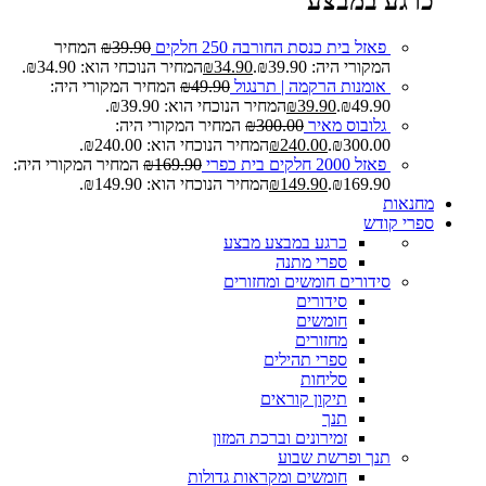
כרגע במבצע
פאזל בית כנסת החורבה 250 חלקים
39.90
₪
המחיר
המקורי היה: ₪39.90.
34.90
₪
המחיר הנוכחי הוא: ₪34.90.
אומנות הרקמה | תרנגול
49.90
₪
המחיר המקורי היה:
₪49.90.
39.90
₪
המחיר הנוכחי הוא: ₪39.90.
גלובוס מאיר
300.00
₪
המחיר המקורי היה:
₪300.00.
240.00
₪
המחיר הנוכחי הוא: ₪240.00.
פאזל 2000 חלקים בית כפרי
169.90
₪
המחיר המקורי היה:
₪169.90.
149.90
₪
המחיר הנוכחי הוא: ₪149.90.
מחנאות
ספרי קודש
כרגע במבצע
מבצע
ספרי מתנה
סידורים חומשים ומחזורים
סידורים
חומשים
מחזורים
ספרי תהילים
סליחות
תיקון קוראים
תנך
זמירונים וברכת המזון
תנך ופרשת שבוע
חומשים ומקראות גדולות