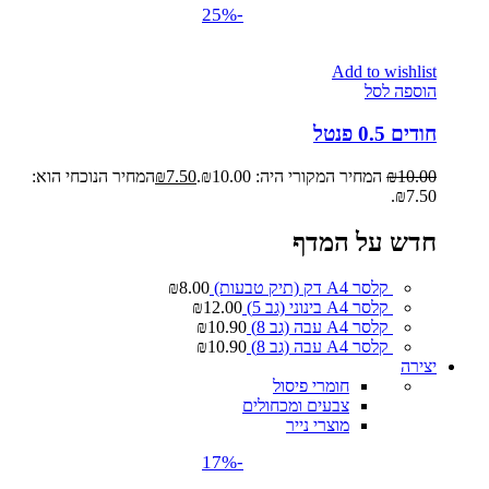
-25%
Add to wishlist
הוספה לסל
חודים 0.5 פנטל
10.00
₪
המחיר המקורי היה: ₪10.00.
7.50
₪
המחיר הנוכחי הוא:
₪7.50.
חדש על המדף
קלסר A4 דק (תיק טבעות)
8.00
₪
קלסר A4 בינוני (גב 5)
12.00
₪
קלסר A4 עבה (גב 8)
10.90
₪
קלסר A4 עבה (גב 8)
10.90
₪
יצירה
חומרי פיסול
צבעים ומכחולים
מוצרי נייר
-17%