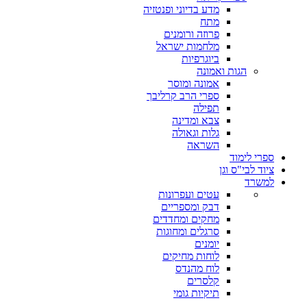
מדע בדיוני ופנטזיה
מתח
פרוזה ורומנים
מלחמות ישראל
ביוגרפיות
הגות ואמונה
אמונה ומוסר
ספרי הרב קרליבך
תפילה
צבא ומדינה
גלות וגאולה
השראה
ספרי לימוד
ציוד לבי"ס וגן
למשרד
עטים ועפרונות
דבק ומספריים
מחקים ומחדדים
סרגלים ומחוגות
יומנים
לוחות מחיקים
לוח מהנדס
קלסרים
תיקיות גומי