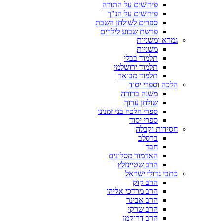
פירושים על התורה
פירושים על הנ"ך
ספרים לשולחן השבת
פרשת שבוע לילדים
גמרא ומשניות
משניות
תלמוד בבלי
תלמוד ירושלמי
תלמוד מבואר
הלכה וספרי יסוד
משנה ברורה
שולחן ערוך
ספרי הלכה בני זמנינו
ספרי יסוד
חסידות וקבלה
ברסלב
חבד
האדמור מסלונים
הרב שטיינזלץ
כתבי גדולי ישראל
הרב קוק
הרב מרדכי אליהו
הרב אבינר
הרב שרקי
הרב דרוקמן