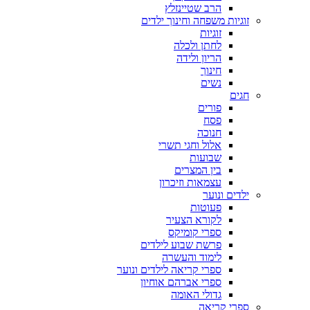
הרב שטיינזלץ
זוגיות משפחה וחינוך ילדים
זוגיות
לחתן ולכלה
הריון ולידה
חינוך
נשים
חגים
פורים
פסח
חנוכה
אלול וחגי תשרי
שבועות
בין המצרים
עצמאות וזיכרון
ילדים ונוער
פעוטות
לקורא הצעיר
ספרי קומיקס
פרשת שבוע לילדים
לימוד והעשרה
ספרי קריאה לילדים ונוער
ספרי אברהם אוחיון
גדולי האומה
ספרי קריאה