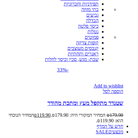
תפידניות וחברוניות
בתי מזוזה
גביעים
הבדלה
כיסוי פלטה
נטלות
פמוטים
קופות צדקה
קנבסים מעוצבים
ראנרים ותחתיות
שבת- מגש, סכין וכיסוי לחלות
-33%
Add to wishlist
הוספה לסל
שטנדר מתקפל מעץ ומתכת מהודר
179.90
₪
המחיר המקורי היה: ₪179.90.
119.90
₪
המחיר הנוכחי
הוא: ₪119.90.
חדש על המדף
מבצעים
SALE