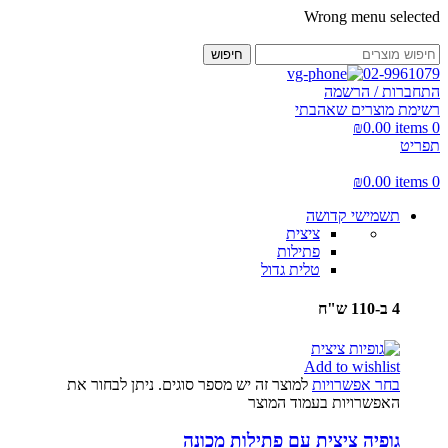
Wrong menu selected
חיפוש
02-9961079
התחברות / הרשמה
רשימת מוצרים שאהבתי
₪
0.00
items
0
תפריט
₪
0.00
items
0
תשמישי קדושה
ציצית
פתילות
טלית גדול
4 ב-110 ש"ח
Add to wishlist
בחר אפשרויות
למוצר זה יש מספר סוגים. ניתן לבחור את
האפשרויות בעמוד המוצר
גופיה ציצית עם פתילות מכונה