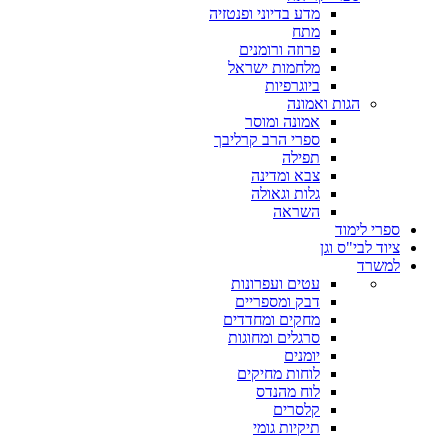
מדע בדיוני ופנטזיה
מתח
פרוזה ורומנים
מלחמות ישראל
ביוגרפיות
הגות ואמונה
אמונה ומוסר
ספרי הרב קרליבך
תפילה
צבא ומדינה
גלות וגאולה
השראה
ספרי לימוד
ציוד לבי"ס וגן
למשרד
עטים ועפרונות
דבק ומספריים
מחקים ומחדדים
סרגלים ומחוגות
יומנים
לוחות מחיקים
לוח מהנדס
קלסרים
תיקיות גומי