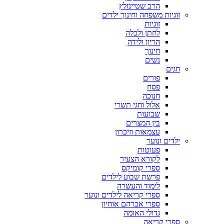
הרב שטיינזלץ
זוגיות משפחה וחינוך ילדים
זוגיות
לחתן ולכלה
הריון ולידה
חינוך
נשים
חגים
פורים
פסח
חנוכה
אלול וחגי תשרי
שבועות
בין המצרים
עצמאות וזיכרון
ילדים ונוער
פעוטות
לקורא הצעיר
ספרי קומיקס
פרשת שבוע לילדים
לימוד והעשרה
ספרי קריאה לילדים ונוער
ספרי אברהם אוחיון
גדולי האומה
ספרי קריאה