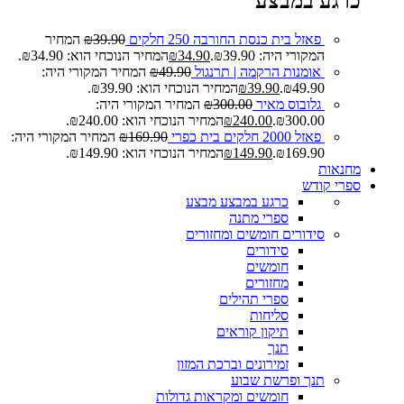
כרגע במבצע
פאזל בית כנסת החורבה 250 חלקים
39.90
₪
המחיר
המקורי היה: ₪39.90.
34.90
₪
המחיר הנוכחי הוא: ₪34.90.
אומנות הרקמה | תרנגול
49.90
₪
המחיר המקורי היה:
₪49.90.
39.90
₪
המחיר הנוכחי הוא: ₪39.90.
גלובוס מאיר
300.00
₪
המחיר המקורי היה:
₪300.00.
240.00
₪
המחיר הנוכחי הוא: ₪240.00.
פאזל 2000 חלקים בית כפרי
169.90
₪
המחיר המקורי היה:
₪169.90.
149.90
₪
המחיר הנוכחי הוא: ₪149.90.
מחנאות
ספרי קודש
כרגע במבצע
מבצע
ספרי מתנה
סידורים חומשים ומחזורים
סידורים
חומשים
מחזורים
ספרי תהילים
סליחות
תיקון קוראים
תנך
זמירונים וברכת המזון
תנך ופרשת שבוע
חומשים ומקראות גדולות