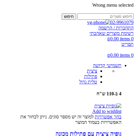
Wrong menu selected
חיפוש
02-9961079
התחברות / הרשמה
רשימת מוצרים שאהבתי
₪
0.00
items
0
תפריט
₪
0.00
items
0
תשמישי קדושה
ציצית
פתילות
טלית גדול
4 ב-110 ש"ח
Add to wishlist
בחר אפשרויות
למוצר זה יש מספר סוגים. ניתן לבחור את
האפשרויות בעמוד המוצר
גופיה ציצית עם פתילות מכונה