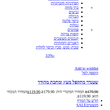
תפידניות וחברוניות
בתי מזוזה
גביעים
הבדלה
כיסוי פלטה
נטלות
פמוטים
קופות צדקה
קנבסים מעוצבים
ראנרים ותחתיות
שבת- מגש, סכין וכיסוי לחלות
-33%
Add to wishlist
הוספה לסל
שטנדר מתקפל מעץ ומתכת מהודר
179.90
₪
המחיר המקורי היה: ₪179.90.
119.90
₪
המחיר הנוכחי
הוא: ₪119.90.
חדש על המדף
מבצעים
SALE