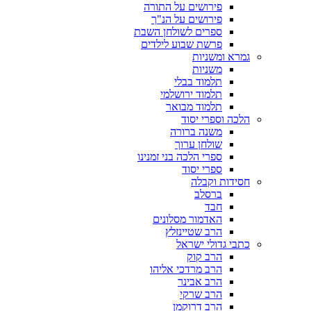
פירושים על התורה
פירושים על הנ"ך
ספרים לשולחן השבת
פרשת שבוע לילדים
גמרא ומשניות
משניות
תלמוד בבלי
תלמוד ירושלמי
תלמוד מבואר
הלכה וספרי יסוד
משנה ברורה
שולחן ערוך
ספרי הלכה בני זמנינו
ספרי יסוד
חסידות וקבלה
ברסלב
חבד
האדמור מסלונים
הרב שטיינזלץ
כתבי גדולי ישראל
הרב קוק
הרב מרדכי אליהו
הרב אבינר
הרב שרקי
הרב דרוקמן