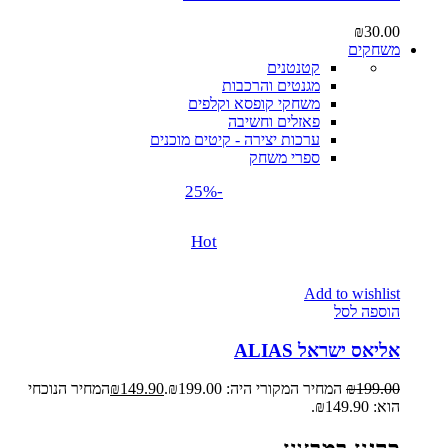
₪
30.00
משחקים
קטנטנים
מגנטים והרכבות
משחקי קופסא וקלפים
פאזלים וחשיבה
ערכות יצירה - קיטים מוכנים
ספרי משחק
-25%
Hot
Add to wishlist
הוספה לסל
אליאס ישראל ALIAS
199.00
₪
המחיר המקורי היה: ₪199.00.
149.90
₪
המחיר הנוכחי
הוא: ₪149.90.