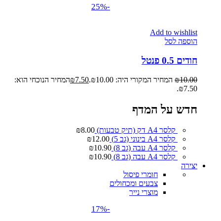
-25%
Add to wishlist
הוספה לסל
חודים 0.5 פנטל
10.00
₪
המחיר המקורי היה: ₪10.00.
7.50
₪
המחיר הנוכחי הוא:
₪7.50.
חדש על המדף
קלסר A4 דק (תיק טבעות)
8.00
₪
קלסר A4 בינוני (גב 5)
12.00
₪
קלסר A4 עבה (גב 8)
10.90
₪
קלסר A4 עבה (גב 8)
10.90
₪
יצירה
חומרי פיסול
צבעים ומכחולים
מוצרי נייר
-17%