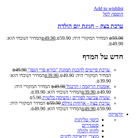
Add to wishlist
הוספה לסל
ערכת בצק – חגיגת יום הולדת
59.90
₪
המחיר המקורי היה: ₪59.90.
49.90
₪
המחיר הנוכחי הוא:
₪49.90.
חדש על המדף
ערכת פייטים להכנת תמונת "בורא פרי הגפן"
49.90
₪
המחיר המקורי היה: ₪49.90.
39.90
₪
המחיר הנוכחי הוא:
₪39.90.
אומנות הרקמה | תרנגול
49.90
₪
המחיר המקורי היה:
₪49.90.
39.90
₪
המחיר הנוכחי הוא: ₪39.90.
שטיח צביעה לפורים | משימה בלשית
5.90
₪
ערכת בצק - ארוחת נודלס
59.90
₪
המחיר המקורי היה:
₪59.90.
49.90
₪
המחיר הנוכחי הוא: ₪49.90.
יודאיקה
כיסוי טליתות
סטנדרים
לחתן ולכלה
מוצרי יודאיקה לחגים