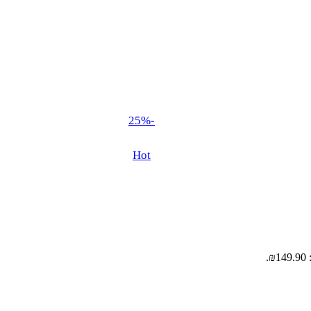
-25%
Hot
.