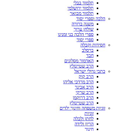
תלמוד בבלי
תלמוד ירושלמי
תלמוד מבואר
הלכה וספרי יסוד
משנה ברורה
שולחן ערוך
ספרי הלכה בני זמנינו
ספרי יסוד
חסידות וקבלה
ברסלב
חבד
האדמור מסלונים
הרב שטיינזלץ
כתבי גדולי ישראל
הרב קוק
הרב מרדכי אליהו
הרב אבינר
הרב שרקי
הרב דרוקמן
הרב שטיינזלץ
זוגיות משפחה וחינוך ילדים
זוגיות
לחתן ולכלה
הריון ולידה
חינוך