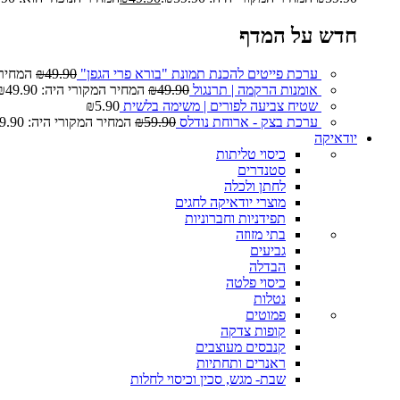
חדש על המדף
ערכת פייטים להכנת תמונת "בורא פרי הגפן"
49.90
₪
המחיר המ
אומנות הרקמה | תרנגול
49.90
₪
המחיר המקורי היה: ₪49.90.
שטיח צביעה לפורים | משימה בלשית
5.90
₪
ערכת בצק - ארוחת נודלס
59.90
₪
המחיר המקורי היה: ₪59.90.
יודאיקה
כיסוי טליתות
סטנדרים
לחתן ולכלה
מוצרי יודאיקה לחגים
תפידניות וחברוניות
בתי מזוזה
גביעים
הבדלה
כיסוי פלטה
נטלות
פמוטים
קופות צדקה
קנבסים מעוצבים
ראנרים ותחתיות
שבת- מגש, סכין וכיסוי לחלות