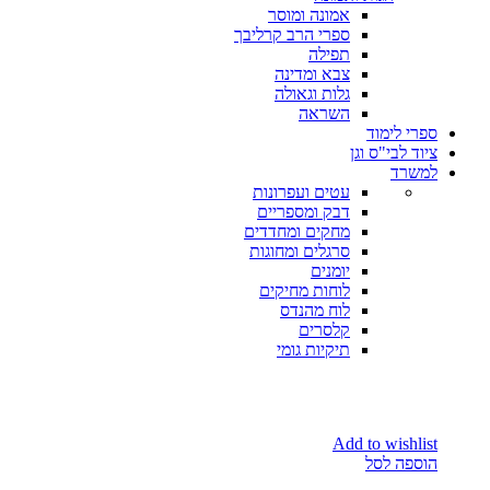
אמונה ומוסר
ספרי הרב קרליבך
תפילה
צבא ומדינה
גלות וגאולה
השראה
ספרי לימוד
ציוד לבי"ס וגן
למשרד
עטים ועפרונות
דבק ומספריים
מחקים ומחדדים
סרגלים ומחוגות
יומנים
לוחות מחיקים
לוח מהנדס
קלסרים
תיקיות גומי
Add to wishlist
הוספה לסל