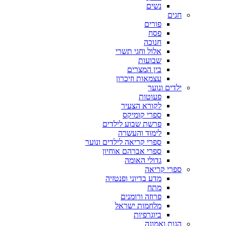
נשים
חגים
פורים
פסח
חנוכה
אלול וחגי תשרי
שבועות
בין המצרים
עצמאות וזיכרון
ילדים ונוער
פעוטות
לקורא הצעיר
ספרי קומיקס
פרשת שבוע לילדים
לימוד והעשרה
ספרי קריאה לילדים ונוער
ספרי אברהם אוחיון
גדולי האומה
ספרי קריאה
מדע בדיוני ופנטזיה
מתח
פרוזה ורומנים
מלחמות ישראל
ביוגרפיות
הגות ואמונה