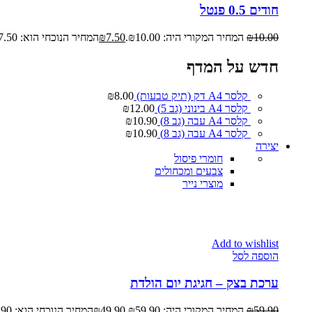
חודים 0.5 פנטל
10.00
₪
המחיר המקורי היה: ₪10.00.
7.50
₪
המחיר הנוכחי הוא: ₪7.50.
חדש על המדף
קלסר A4 דק (תיק טבעות)
8.00
₪
קלסר A4 בינוני (גב 5)
12.00
₪
קלסר A4 עבה (גב 8)
10.90
₪
קלסר A4 עבה (גב 8)
10.90
₪
יצירה
חומרי פיסול
צבעים ומכחולים
מוצרי נייר
Add to wishlist
הוספה לסל
ערכת בצק – חגיגת יום הולדת
59.90
₪
המחיר המקורי היה: ₪59.90.
49.90
₪
המחיר הנוכחי הוא: ₪49.90.