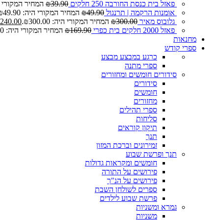
פאזל בית כנסת החורבה 250 חלקים
39.90
₪
המחיר המקורי היה: 0
אומנות הרקמה | תרנגול
49.90
₪
המחיר המקורי היה: ₪49.90.
גלובוס מאיר
300.00
₪
המחיר המקורי היה: ₪300.00.
240.00
פאזל 2000 חלקים בית כפרי
169.90
₪
המחיר המקורי היה: ₪169.90.
מחנאות
ספרי קודש
כרגע במבצע
מבצע
ספרי מתנה
סידורים חומשים ומחזורים
סידורים
חומשים
מחזורים
ספרי תהילים
סליחות
תיקון קוראים
תנך
זמירונים וברכת המזון
תנך ופרשת שבוע
חומשים ומקראות גדולות
פירושים על התורה
פירושים על הנ"ך
ספרים לשולחן השבת
פרשת שבוע לילדים
גמרא ומשניות
משניות