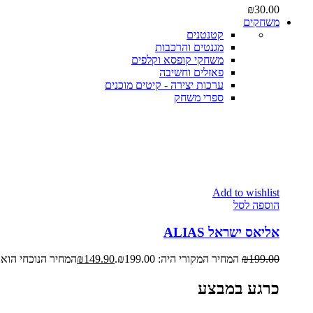
₪
30.00
משחקים
קטנטנים
מגנטים והרכבות
משחקי קופסא וקלפים
פאזלים וחשיבה
ערכות יצירה - קיטים מוכנים
ספרי משחק
Add to wishlist
הוספה לסל
אליאס ישראל ALIAS
199.00
₪
המחיר המקורי היה: ₪199.00.
149.90
₪
המחיר הנוכחי הוא: ₪149.90
כרגע במבצע