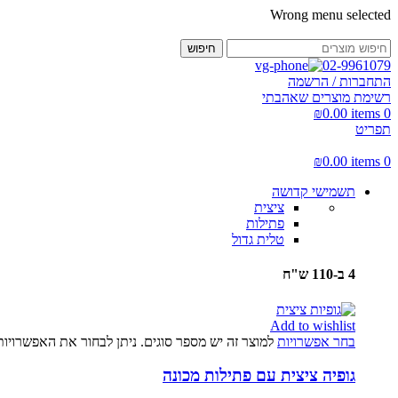
Wrong menu selected
חיפוש
02-9961079
התחברות / הרשמה
רשימת מוצרים שאהבתי
₪
0.00
items
0
תפריט
₪
0.00
items
0
תשמישי קדושה
ציצית
פתילות
טלית גדול
4 ב-110 ש"ח
Add to wishlist
בחר אפשרויות
למוצר זה יש מספר סוגים. ניתן לבחור את האפשרויו
גופיה ציצית עם פתילות מכונה