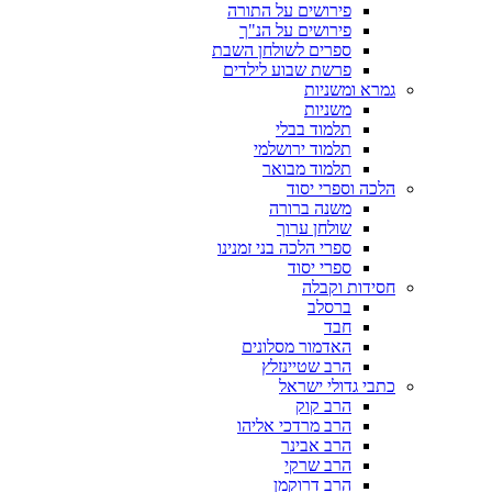
פירושים על התורה
פירושים על הנ"ך
ספרים לשולחן השבת
פרשת שבוע לילדים
גמרא ומשניות
משניות
תלמוד בבלי
תלמוד ירושלמי
תלמוד מבואר
הלכה וספרי יסוד
משנה ברורה
שולחן ערוך
ספרי הלכה בני זמנינו
ספרי יסוד
חסידות וקבלה
ברסלב
חבד
האדמור מסלונים
הרב שטיינזלץ
כתבי גדולי ישראל
הרב קוק
הרב מרדכי אליהו
הרב אבינר
הרב שרקי
הרב דרוקמן