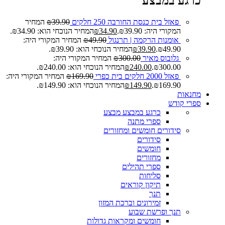
כרגע במבצע
פאזל בית כנסת החורבה 250 חלקים
39.90
₪
המחיר
המקורי היה: ₪39.90.
34.90
₪
המחיר הנוכחי הוא: ₪34.90.
אומנות הרקמה | תרנגול
49.90
₪
המחיר המקורי היה:
₪49.90.
39.90
₪
המחיר הנוכחי הוא: ₪39.90.
גלובוס מאיר
300.00
₪
המחיר המקורי היה:
₪300.00.
240.00
₪
המחיר הנוכחי הוא: ₪240.00.
פאזל 2000 חלקים בית כפרי
169.90
₪
המחיר המקורי היה:
₪169.90.
149.90
₪
המחיר הנוכחי הוא: ₪149.90.
מחנאות
ספרי קודש
כרגע במבצע
מבצע
ספרי מתנה
סידורים חומשים ומחזורים
סידורים
חומשים
מחזורים
ספרי תהילים
סליחות
תיקון קוראים
תנך
זמירונים וברכת המזון
תנך ופרשת שבוע
חומשים ומקראות גדולות