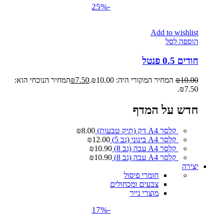
-25%
Add to wishlist
הוספה לסל
חודים 0.5 פנטל
10.00
₪
המחיר המקורי היה: ₪10.00.
7.50
₪
המחיר הנוכחי הוא:
₪7.50.
חדש על המדף
קלסר A4 דק (תיק טבעות)
8.00
₪
קלסר A4 בינוני (גב 5)
12.00
₪
קלסר A4 עבה (גב 8)
10.90
₪
קלסר A4 עבה (גב 8)
10.90
₪
יצירה
חומרי פיסול
צבעים ומכחולים
מוצרי נייר
-17%