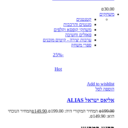
₪
30.00
משחקים
קטנטנים
מגנטים והרכבות
משחקי קופסא וקלפים
פאזלים וחשיבה
ערכות יצירה - קיטים מוכנים
ספרי משחק
-25%
Hot
Add to wishlist
הוספה לסל
אליאס ישראל ALIAS
199.00
₪
המחיר המקורי היה: ₪199.00.
149.90
₪
המחיר הנוכחי
הוא: ₪149.90.