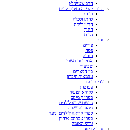
הרב שטיינזלץ
זוגיות משפחה וחינוך ילדים
זוגיות
לחתן ולכלה
הריון ולידה
חינוך
נשים
חגים
פורים
פסח
חנוכה
אלול וחגי תשרי
שבועות
בין המצרים
עצמאות וזיכרון
ילדים ונוער
פעוטות
לקורא הצעיר
ספרי קומיקס
פרשת שבוע לילדים
לימוד והעשרה
ספרי קריאה לילדים ונוער
ספרי אברהם אוחיון
גדולי האומה
ספרי קריאה