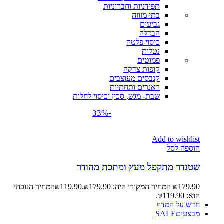
תפידניות וחברוניות
בתי מזוזה
גביעים
הבדלה
כיסוי פלטה
נטלות
פמוטים
קופות צדקה
קנבסים מעוצבים
ראנרים ותחתיות
שבת- מגש, סכין וכיסוי לחלות
-33%
Add to wishlist
הוספה לסל
שטנדר מתקפל מעץ ומתכת מהודר
179.90
₪
המחיר המקורי היה: ₪179.90.
119.90
₪
המחיר הנוכחי
הוא: ₪119.90.
חדש על המדף
מבצעים
SALE