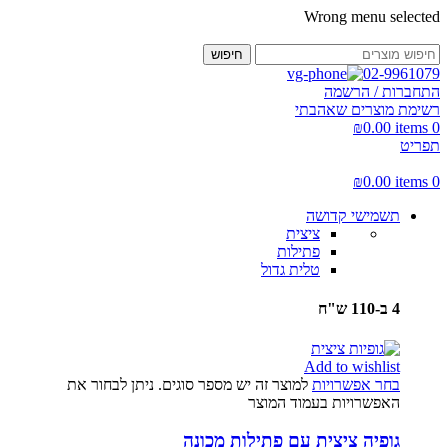
Wrong menu selected
חיפוש
02-9961079
התחברות / הרשמה
רשימת מוצרים שאהבתי
₪
0.00
items
0
תפריט
₪
0.00
items
0
תשמישי קדושה
ציצית
פתילות
טלית גדול
4 ב-110 ש"ח
Add to wishlist
בחר אפשרויות
למוצר זה יש מספר סוגים. ניתן לבחור את
האפשרויות בעמוד המוצר
גופיה ציצית עם פתילות מכונה