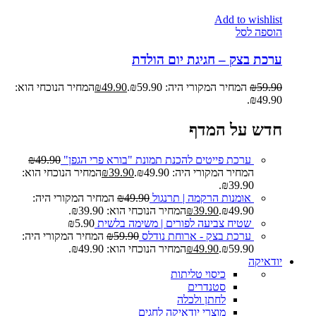
Add to wishlist
הוספה לסל
ערכת בצק – חגיגת יום הולדת
59.90
₪
המחיר המקורי היה: ₪59.90.
49.90
₪
המחיר הנוכחי הוא:
₪49.90.
חדש על המדף
ערכת פייטים להכנת תמונת "בורא פרי הגפן"
49.90
₪
המחיר המקורי היה: ₪49.90.
39.90
₪
המחיר הנוכחי הוא:
₪39.90.
אומנות הרקמה | תרנגול
49.90
₪
המחיר המקורי היה:
₪49.90.
39.90
₪
המחיר הנוכחי הוא: ₪39.90.
שטיח צביעה לפורים | משימה בלשית
5.90
₪
ערכת בצק - ארוחת נודלס
59.90
₪
המחיר המקורי היה:
₪59.90.
49.90
₪
המחיר הנוכחי הוא: ₪49.90.
יודאיקה
כיסוי טליתות
סטנדרים
לחתן ולכלה
מוצרי יודאיקה לחגים