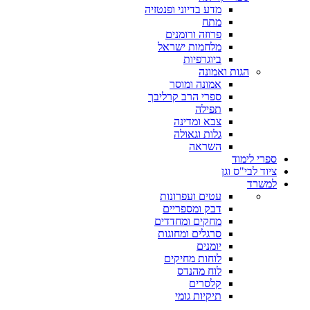
מדע בדיוני ופנטזיה
מתח
פרוזה ורומנים
מלחמות ישראל
ביוגרפיות
הגות ואמונה
אמונה ומוסר
ספרי הרב קרליבך
תפילה
צבא ומדינה
גלות וגאולה
השראה
ספרי לימוד
ציוד לבי"ס וגן
למשרד
עטים ועפרונות
דבק ומספריים
מחקים ומחדדים
סרגלים ומחוגות
יומנים
לוחות מחיקים
לוח מהנדס
קלסרים
תיקיות גומי