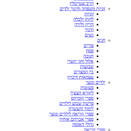
הרב שטיינזלץ
זוגיות משפחה וחינוך ילדים
זוגיות
לחתן ולכלה
הריון ולידה
חינוך
נשים
חגים
פורים
פסח
חנוכה
אלול וחגי תשרי
שבועות
בין המצרים
עצמאות וזיכרון
ילדים ונוער
פעוטות
לקורא הצעיר
ספרי קומיקס
פרשת שבוע לילדים
לימוד והעשרה
ספרי קריאה לילדים ונוער
ספרי אברהם אוחיון
גדולי האומה
ספרי קריאה