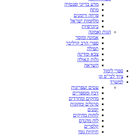
מדע בדיוני ופנטזיה
מתח
פרוזה ורומנים
מלחמות ישראל
ביוגרפיות
הגות ואמונה
אמונה ומוסר
ספרי הרב קרליבך
תפילה
צבא ומדינה
גלות וגאולה
השראה
ספרי לימוד
ציוד לבי"ס וגן
למשרד
עטים ועפרונות
דבק ומספריים
מחקים ומחדדים
סרגלים ומחוגות
יומנים
לוחות מחיקים
לוח מהנדס
קלסרים
תיקיות גומי