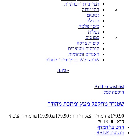
תפידניות וחברוניות
בתי מזוזה
גביעים
הבדלה
כיסוי פלטה
נטלות
פמוטים
קופות צדקה
קנבסים מעוצבים
ראנרים ותחתיות
שבת- מגש, סכין וכיסוי לחלות
-33%
Add to wishlist
הוספה לסל
שטנדר מתקפל מעץ ומתכת מהודר
179.90
₪
המחיר המקורי היה: ₪179.90.
119.90
₪
המחיר הנוכחי
הוא: ₪119.90.
חדש על המדף
מבצעים
SALE