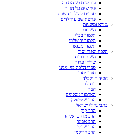
פירושים על התורה
פירושים על הנ"ך
ספרים לשולחן השבת
פרשת שבוע לילדים
גמרא ומשניות
משניות
תלמוד בבלי
תלמוד ירושלמי
תלמוד מבואר
הלכה וספרי יסוד
משנה ברורה
שולחן ערוך
ספרי הלכה בני זמנינו
ספרי יסוד
חסידות וקבלה
ברסלב
חבד
האדמור מסלונים
הרב שטיינזלץ
כתבי גדולי ישראל
הרב קוק
הרב מרדכי אליהו
הרב אבינר
הרב שרקי
הרב דרוקמן