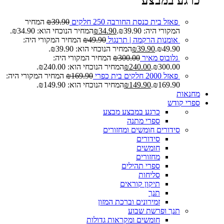
כרגע במבצע
פאזל בית כנסת החורבה 250 חלקים
39.90
₪
המחיר
המקורי היה: ₪39.90.
34.90
₪
המחיר הנוכחי הוא: ₪34.90.
אומנות הרקמה | תרנגול
49.90
₪
המחיר המקורי היה:
₪49.90.
39.90
₪
המחיר הנוכחי הוא: ₪39.90.
גלובוס מאיר
300.00
₪
המחיר המקורי היה:
₪300.00.
240.00
₪
המחיר הנוכחי הוא: ₪240.00.
פאזל 2000 חלקים בית כפרי
169.90
₪
המחיר המקורי היה:
₪169.90.
149.90
₪
המחיר הנוכחי הוא: ₪149.90.
מחנאות
ספרי קודש
כרגע במבצע
מבצע
ספרי מתנה
סידורים חומשים ומחזורים
סידורים
חומשים
מחזורים
ספרי תהילים
סליחות
תיקון קוראים
תנך
זמירונים וברכת המזון
תנך ופרשת שבוע
חומשים ומקראות גדולות