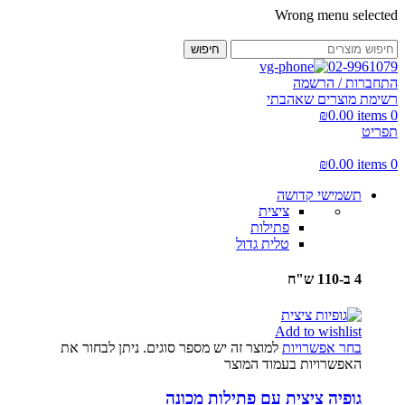
Wrong menu selected
חיפוש
02-9961079
התחברות / הרשמה
רשימת מוצרים שאהבתי
₪
0.00
items
0
תפריט
₪
0.00
items
0
תשמישי קדושה
ציצית
פתילות
טלית גדול
4 ב-110 ש"ח
Add to wishlist
בחר אפשרויות
למוצר זה יש מספר סוגים. ניתן לבחור את
האפשרויות בעמוד המוצר
גופיה ציצית עם פתילות מכונה