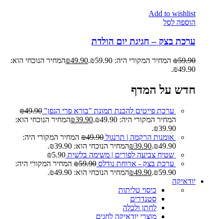
Add to wishlist
הוספה לסל
ערכת בצק – חגיגת יום הולדת
59.90
₪
המחיר המקורי היה: ₪59.90.
49.90
₪
המחיר הנוכחי הוא:
₪49.90.
חדש על המדף
ערכת פייטים להכנת תמונת "בורא פרי הגפן"
49.90
₪
המחיר המקורי היה: ₪49.90.
39.90
₪
המחיר הנוכחי הוא:
₪39.90.
אומנות הרקמה | תרנגול
49.90
₪
המחיר המקורי היה:
₪49.90.
39.90
₪
המחיר הנוכחי הוא: ₪39.90.
שטיח צביעה לפורים | משימה בלשית
5.90
₪
ערכת בצק - ארוחת נודלס
59.90
₪
המחיר המקורי היה:
₪59.90.
49.90
₪
המחיר הנוכחי הוא: ₪49.90.
יודאיקה
כיסוי טליתות
סטנדרים
לחתן ולכלה
מוצרי יודאיקה לחגים