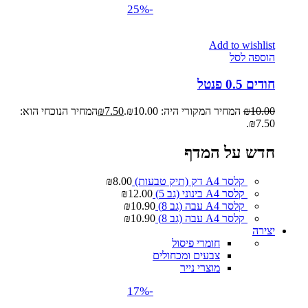
-25%
Add to wishlist
הוספה לסל
חודים 0.5 פנטל
10.00
₪
המחיר המקורי היה: ₪10.00.
7.50
₪
המחיר הנוכחי הוא:
₪7.50.
חדש על המדף
קלסר A4 דק (תיק טבעות)
8.00
₪
קלסר A4 בינוני (גב 5)
12.00
₪
קלסר A4 עבה (גב 8)
10.90
₪
קלסר A4 עבה (גב 8)
10.90
₪
יצירה
חומרי פיסול
צבעים ומכחולים
מוצרי נייר
-17%