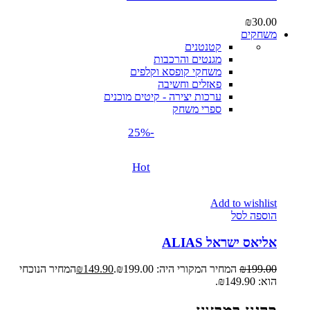
₪
30.00
משחקים
קטנטנים
מגנטים והרכבות
משחקי קופסא וקלפים
פאזלים וחשיבה
ערכות יצירה - קיטים מוכנים
ספרי משחק
-25%
Hot
Add to wishlist
הוספה לסל
אליאס ישראל ALIAS
199.00
₪
המחיר המקורי היה: ₪199.00.
149.90
₪
המחיר הנוכחי
הוא: ₪149.90.