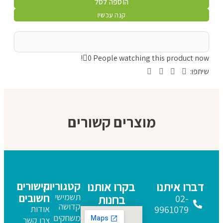
הוספה לסל
קנה עכשיו
0
People watching this product now!
שיתפו:
מוצרים קשורים
דברו איתנו
בקרו אותנו
קטגוריות
קישורים
תשמישי
חשובים
בחנות
02-
קדושה
9961079
אודות
משחקים
צרו קשר