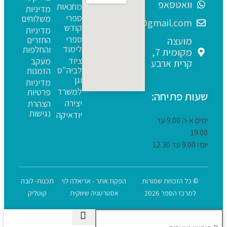
וואטסאפ
מחנאות
מדיניות
ספרי
משלוחים
sfarim.k4@gmail.com
קודש
מדיניות
ספרי
החזרים
מועצה
לימוד
והחלפות
מקומית 7,
ציוד
מעקב
קרית ארבע
לביה"ס
הזמנות
וגן
מדיניות
למשרד
פרטיות
שעות פתיחה:
יצירה
הצהרת
נגישות
יודאיקה
ימים א-ה 9.00 עד
19.00
יום ו 9.00 עד 12.30
© כל הזכויות שמורות
הפקת אתר - אריאלה לוי
תכנות- לובה
למרכז הספר 2026
אסטרטגיה שיווקית
קוטליק