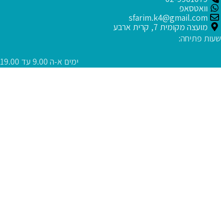
וואטסאפ
sfarim.k4@gmail.com
מועצה מקומית 7, קרית ארבע
שעות פתיחה:
ימים א-ה 9.00 עד 19.00
יום ו 9.00 עד 12.30
בקרו אותנו בחנות