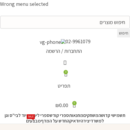
Wrong menu selected
חיפוש
02-9961079
התחברות / הרשמה
0
תפריט
0
₪
0.00
תשמישי קדושה
משחקים
מחנאות
ספרי קודש
ספרי לימוד
ציוד לבי"ס וגן
SALE
למשרד
יצירה
יודאיקה
חדש על המדף
מבצעים