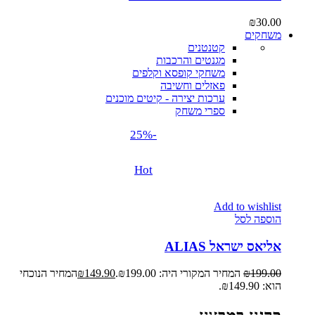
₪
30.00
משחקים
קטנטנים
מגנטים והרכבות
משחקי קופסא וקלפים
פאזלים וחשיבה
ערכות יצירה - קיטים מוכנים
ספרי משחק
-25%
Hot
Add to wishlist
הוספה לסל
אליאס ישראל ALIAS
199.00
₪
המחיר המקורי היה: ₪199.00.
149.90
₪
המחיר הנוכחי
הוא: ₪149.90.