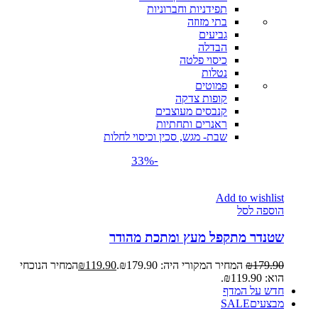
תפידניות וחברוניות
בתי מזוזה
גביעים
הבדלה
כיסוי פלטה
נטלות
פמוטים
קופות צדקה
קנבסים מעוצבים
ראנרים ותחתיות
שבת- מגש, סכין וכיסוי לחלות
-33%
Add to wishlist
הוספה לסל
שטנדר מתקפל מעץ ומתכת מהודר
179.90
₪
המחיר המקורי היה: ₪179.90.
119.90
₪
המחיר הנוכחי
הוא: ₪119.90.
חדש על המדף
מבצעים
SALE