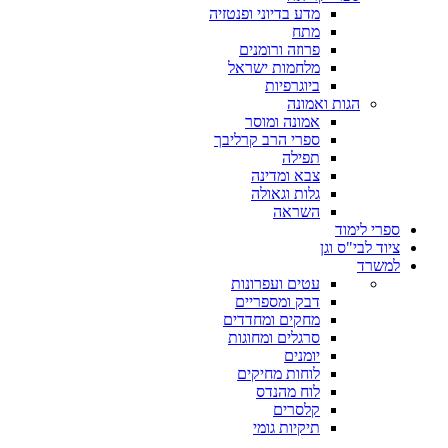
מדע בדיוני ופנטזיה
מתח
פרוזה ורומנים
מלחמות ישראל
ביוגרפיות
הגות ואמונה
אמונה ומוסר
ספרי הרב קרליבך
תפילה
צבא ומדינה
גלות וגאולה
השראה
ספרי לימוד
ציוד לבי"ס וגן
למשרד
עטים ועפרונות
דבק ומספריים
מחקים ומחדדים
סרגלים ומחוגות
יומנים
לוחות מחיקים
לוח מהנדס
קלסרים
תיקיות גומי