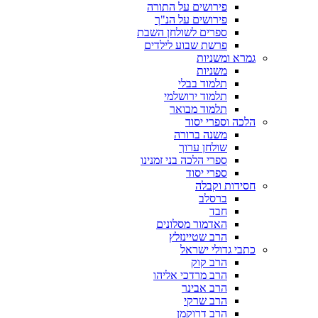
פירושים על התורה
פירושים על הנ"ך
ספרים לשולחן השבת
פרשת שבוע לילדים
גמרא ומשניות
משניות
תלמוד בבלי
תלמוד ירושלמי
תלמוד מבואר
הלכה וספרי יסוד
משנה ברורה
שולחן ערוך
ספרי הלכה בני זמנינו
ספרי יסוד
חסידות וקבלה
ברסלב
חבד
האדמור מסלונים
הרב שטיינזלץ
כתבי גדולי ישראל
הרב קוק
הרב מרדכי אליהו
הרב אבינר
הרב שרקי
הרב דרוקמן