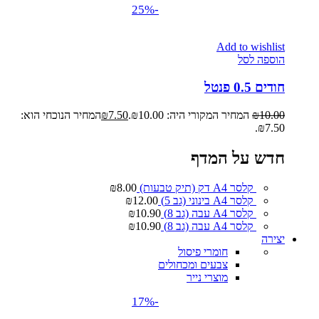
-25%
Add to wishlist
הוספה לסל
חודים 0.5 פנטל
10.00
₪
המחיר המקורי היה: ₪10.00.
7.50
₪
המחיר הנוכחי הוא:
₪7.50.
חדש על המדף
קלסר A4 דק (תיק טבעות)
8.00
₪
קלסר A4 בינוני (גב 5)
12.00
₪
קלסר A4 עבה (גב 8)
10.90
₪
קלסר A4 עבה (גב 8)
10.90
₪
יצירה
חומרי פיסול
צבעים ומכחולים
מוצרי נייר
-17%