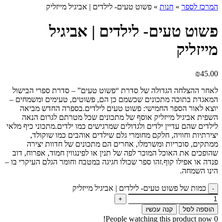
המרכז לספר
»
חנות
»
פשוט טעים- לילדים | אביגיל מייזליק
פשוט טעים- לילדים | אביגיל
מייזליק
₪
45.00
לאחר ההצלחה הגדולה של סדרת “פשוט טעים” – סדרת ספרי הבישול
המאגדת בתוכה מתכונים שכשמם כן הם, פשוטים, טעימים ומשמחים –
יוצא לאור הספר החמישי: פשוט טעים לילדים.בספרה החדש מביאה
השפית אביגיל מייזליק אוסף של מתכונים שכל מטרתם לגרום הנאה
לילדים שהם עדיין ילדים ולגדולים שמרגישים כמו ילדים.מתכוני כיף מלאי
יצירתיות וחוויה, חלקם מחומרי גלם שילדים אוהבים כמו שוקולד,
ממתקים, סוכריות ומשרמלו, אחרים הם מתכונים של חדוות יצירה
שהופכים את האוכל המוכר לפה של תנין או לפינגווין חמוד, אפרוח, דוב
פנדה או אפילו קוף.זהו ספר שכולו חגיגה במטבח וחומר הגלם העיקרי בו –
הינו השמחה.
כמות של פשוט טעים- לילדים | אביגיל מייזליק
הוספה לסל
קנה עכשיו
People watching this product now!
0