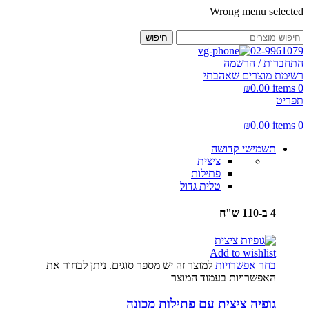
Wrong menu selected
חיפוש
02-9961079
התחברות / הרשמה
רשימת מוצרים שאהבתי
₪
0.00
items
0
תפריט
₪
0.00
items
0
תשמישי קדושה
ציצית
פתילות
טלית גדול
4 ב-110 ש"ח
Add to wishlist
בחר אפשרויות
למוצר זה יש מספר סוגים. ניתן לבחור את
האפשרויות בעמוד המוצר
גופיה ציצית עם פתילות מכונה