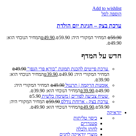
Add to wishlist
הוספה לסל
ערכת בצק – חגיגת יום הולדת
59.90
₪
המחיר המקורי היה: ₪59.90.
49.90
₪
המחיר הנוכחי הוא:
₪49.90.
חדש על המדף
ערכת פייטים להכנת תמונת "בורא פרי הגפן"
49.90
₪
המחיר המקורי היה: ₪49.90.
39.90
₪
המחיר הנוכחי הוא:
₪39.90.
אומנות הרקמה | תרנגול
49.90
₪
המחיר המקורי היה:
₪49.90.
39.90
₪
המחיר הנוכחי הוא: ₪39.90.
שטיח צביעה לפורים | משימה בלשית
5.90
₪
ערכת בצק - ארוחת נודלס
59.90
₪
המחיר המקורי היה:
₪59.90.
49.90
₪
המחיר הנוכחי הוא: ₪49.90.
יודאיקה
כיסוי טליתות
סטנדרים
לחתן ולכלה
מוצרי יודאיקה לחגים