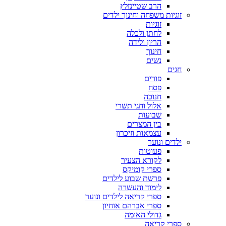
הרב שטיינזלץ
זוגיות משפחה וחינוך ילדים
זוגיות
לחתן ולכלה
הריון ולידה
חינוך
נשים
חגים
פורים
פסח
חנוכה
אלול וחגי תשרי
שבועות
בין המצרים
עצמאות וזיכרון
ילדים ונוער
פעוטות
לקורא הצעיר
ספרי קומיקס
פרשת שבוע לילדים
לימוד והעשרה
ספרי קריאה לילדים ונוער
ספרי אברהם אוחיון
גדולי האומה
ספרי קריאה