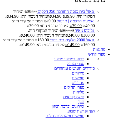
כרגע במבצע
פאזל בית כנסת החורבה 250 חלקים
39.90
₪
המחיר
המקורי היה: ₪39.90.
34.90
₪
המחיר הנוכחי הוא: ₪34.90.
אומנות הרקמה | תרנגול
49.90
₪
המחיר המקורי היה:
₪49.90.
39.90
₪
המחיר הנוכחי הוא: ₪39.90.
גלובוס מאיר
300.00
₪
המחיר המקורי היה:
₪300.00.
240.00
₪
המחיר הנוכחי הוא: ₪240.00.
פאזל 2000 חלקים בית כפרי
169.90
₪
המחיר המקורי היה:
₪169.90.
149.90
₪
המחיר הנוכחי הוא: ₪149.90.
מחנאות
ספרי קודש
כרגע במבצע
מבצע
ספרי מתנה
סידורים חומשים ומחזורים
סידורים
חומשים
מחזורים
ספרי תהילים
סליחות
תיקון קוראים
תנך
זמירונים וברכת המזון
תנך ופרשת שבוע
חומשים ומקראות גדולות