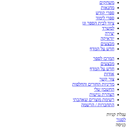
משחקים
מחנאות
ספרי קודש
ספרי לימוד
ציוד לבית הספר וגן
למשרד
יצירה
יודאיקה
מבצעים
חדש על המדף
המרכז לספר
מבצעים
חדש על המדף
אודות
צור קשר
מדיניות החזרים והחלפות
החשבון שלי
הצהרת נגישות
רשימת מוצרים שאהבתי
התחברות / הרשמה
עגלת קניות
לסגור
כניסה