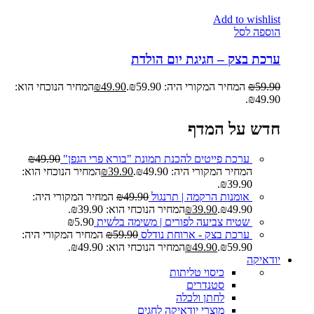
Add to wishlist
הוספה לסל
ערכת בצק – חגיגת יום הולדת
59.90
₪
המחיר המקורי היה: ₪59.90.
49.90
₪
המחיר הנוכחי הוא:
₪49.90.
חדש על המדף
ערכת פייטים להכנת תמונת "בורא פרי הגפן"
49.90
₪
המחיר המקורי היה: ₪49.90.
39.90
₪
המחיר הנוכחי הוא:
₪39.90.
אומנות הרקמה | תרנגול
49.90
₪
המחיר המקורי היה:
₪49.90.
39.90
₪
המחיר הנוכחי הוא: ₪39.90.
שטיח צביעה לפורים | משימה בלשית
5.90
₪
ערכת בצק - ארוחת נודלס
59.90
₪
המחיר המקורי היה:
₪59.90.
49.90
₪
המחיר הנוכחי הוא: ₪49.90.
יודאיקה
כיסוי טליתות
סטנדרים
לחתן ולכלה
מוצרי יודאיקה לחגים