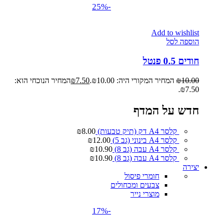
-25%
Add to wishlist
הוספה לסל
חודים 0.5 פנטל
10.00
₪
המחיר המקורי היה: ₪10.00.
7.50
₪
המחיר הנוכחי הוא:
₪7.50.
חדש על המדף
קלסר A4 דק (תיק טבעות)
8.00
₪
קלסר A4 בינוני (גב 5)
12.00
₪
קלסר A4 עבה (גב 8)
10.90
₪
קלסר A4 עבה (גב 8)
10.90
₪
יצירה
חומרי פיסול
צבעים ומכחולים
מוצרי נייר
-17%