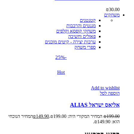
₪
30.00
משחקים
קטנטנים
מגנטים והרכבות
משחקי קופסא וקלפים
פאזלים וחשיבה
ערכות יצירה - קיטים מוכנים
ספרי משחק
-25%
Hot
Add to wishlist
הוספה לסל
אליאס ישראל ALIAS
199.00
₪
המחיר המקורי היה: ₪199.00.
149.90
₪
המחיר הנוכחי
הוא: ₪149.90.