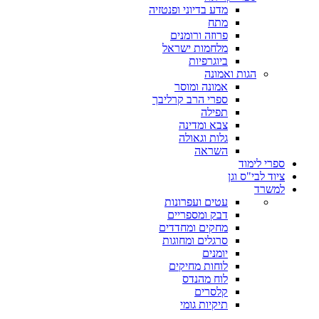
מדע בדיוני ופנטזיה
מתח
פרוזה ורומנים
מלחמות ישראל
ביוגרפיות
הגות ואמונה
אמונה ומוסר
ספרי הרב קרליבך
תפילה
צבא ומדינה
גלות וגאולה
השראה
ספרי לימוד
ציוד לבי"ס וגן
למשרד
עטים ועפרונות
דבק ומספריים
מחקים ומחדדים
סרגלים ומחוגות
יומנים
לוחות מחיקים
לוח מהנדס
קלסרים
תיקיות גומי