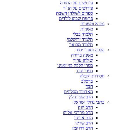
פירושים על התורה
פירושים על הנ"ך
ספרים לשולחן השבת
פרשת שבוע לילדים
גמרא ומשניות
משניות
תלמוד בבלי
תלמוד ירושלמי
תלמוד מבואר
הלכה וספרי יסוד
משנה ברורה
שולחן ערוך
ספרי הלכה בני זמנינו
ספרי יסוד
חסידות וקבלה
ברסלב
חבד
האדמור מסלונים
הרב שטיינזלץ
כתבי גדולי ישראל
הרב קוק
הרב מרדכי אליהו
הרב אבינר
הרב שרקי
הרב דרוקמן