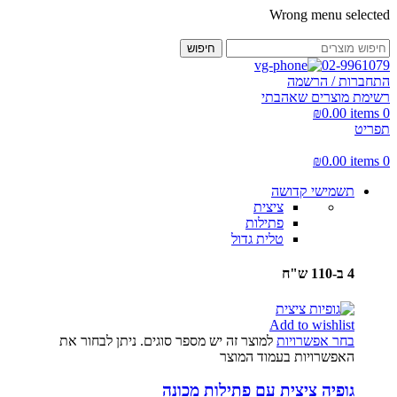
Wrong menu selected
חיפוש
02-9961079
התחברות / הרשמה
רשימת מוצרים שאהבתי
₪
0.00
items
0
תפריט
₪
0.00
items
0
תשמישי קדושה
ציצית
פתילות
טלית גדול
4 ב-110 ש"ח
Add to wishlist
בחר אפשרויות
למוצר זה יש מספר סוגים. ניתן לבחור את
האפשרויות בעמוד המוצר
גופיה ציצית עם פתילות מכונה