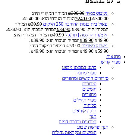
כרגע במבצע
גלובוס מאיר
300.00
₪
המחיר המקורי היה:
₪300.00.
240.00
₪
המחיר הנוכחי הוא: ₪240.00.
פאזל בית כנסת החורבה 250 חלקים
39.90
₪
המחיר
המקורי היה: ₪39.90.
34.90
₪
המחיר הנוכחי הוא: ₪34.90.
אומנות הרקמה | תרנגול
49.90
₪
המחיר המקורי היה:
₪49.90.
39.90
₪
המחיר הנוכחי הוא: ₪39.90.
משחק פטריות
59.90
₪
המחיר המקורי היה:
₪59.90.
49.90
₪
המחיר הנוכחי הוא: ₪49.90.
מחנאות
ספרי קודש
כרגע במבצע
מבצע
ספרי מתנה
סידורים חומשים ומחזורים
סידורים
חומשים
מחזורים
ספרי תהילים
סליחות
תיקון קוראים
תנך
זמירונים וברכת המזון
תנך ופרשת שבוע
חומשים ומקראות גדולות