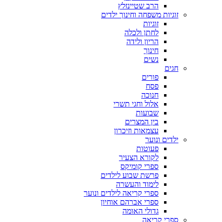
הרב שטיינזלץ
זוגיות משפחה וחינוך ילדים
זוגיות
לחתן ולכלה
הריון ולידה
חינוך
נשים
חגים
פורים
פסח
חנוכה
אלול וחגי תשרי
שבועות
בין המצרים
עצמאות וזיכרון
ילדים ונוער
פעוטות
לקורא הצעיר
ספרי קומיקס
פרשת שבוע לילדים
לימוד והעשרה
ספרי קריאה לילדים ונוער
ספרי אברהם אוחיון
גדולי האומה
ספרי קריאה