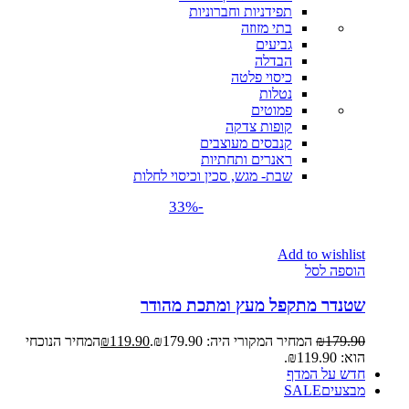
תפידניות וחברוניות
בתי מזוזה
גביעים
הבדלה
כיסוי פלטה
נטלות
פמוטים
קופות צדקה
קנבסים מעוצבים
ראנרים ותחתיות
שבת- מגש, סכין וכיסוי לחלות
-33%
Add to wishlist
הוספה לסל
שטנדר מתקפל מעץ ומתכת מהודר
179.90
₪
המחיר המקורי היה: ₪179.90.
119.90
₪
המחיר הנוכחי
הוא: ₪119.90.
חדש על המדף
מבצעים
SALE