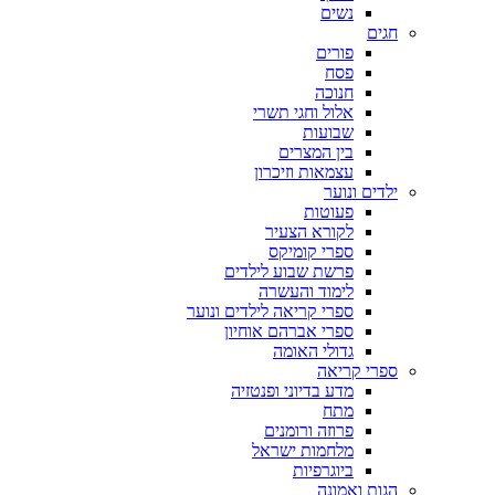
נשים
חגים
פורים
פסח
חנוכה
אלול וחגי תשרי
שבועות
בין המצרים
עצמאות וזיכרון
ילדים ונוער
פעוטות
לקורא הצעיר
ספרי קומיקס
פרשת שבוע לילדים
לימוד והעשרה
ספרי קריאה לילדים ונוער
ספרי אברהם אוחיון
גדולי האומה
ספרי קריאה
מדע בדיוני ופנטזיה
מתח
פרוזה ורומנים
מלחמות ישראל
ביוגרפיות
הגות ואמונה