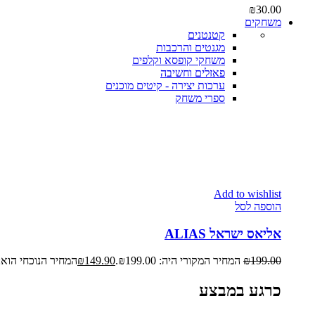
₪
30.00
משחקים
קטנטנים
מגנטים והרכבות
משחקי קופסא וקלפים
פאזלים וחשיבה
ערכות יצירה - קיטים מוכנים
ספרי משחק
Add to wishlist
הוספה לסל
אליאס ישראל ALIAS
199.00
₪
המחיר המקורי היה: ₪199.00.
149.90
₪
המחיר הנוכחי הוא: ₪149.90
כרגע במבצע