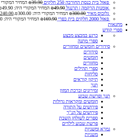
פאזל בית כנסת החורבה 250 חלקים
39.90
₪
המחיר המקורי היה: 0
אומנות הרקמה | תרנגול
49.90
₪
המחיר המקורי היה: ₪49.90.
גלובוס מאיר
300.00
₪
המחיר המקורי היה: ₪300.00.
240.00
פאזל 2000 חלקים בית כפרי
169.90
₪
המחיר המקורי היה: ₪169.90.
מחנאות
ספרי קודש
כרגע במבצע
מבצע
ספרי מתנה
סידורים חומשים ומחזורים
סידורים
חומשים
מחזורים
ספרי תהילים
סליחות
תיקון קוראים
תנך
זמירונים וברכת המזון
תנך ופרשת שבוע
חומשים ומקראות גדולות
פירושים על התורה
פירושים על הנ"ך
ספרים לשולחן השבת
פרשת שבוע לילדים
גמרא ומשניות
משניות