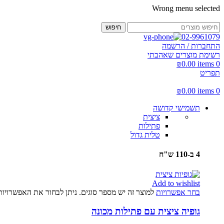
Wrong menu selected
חיפוש
02-9961079
התחברות / הרשמה
רשימת מוצרים שאהבתי
₪
0.00
items
0
תפריט
₪
0.00
items
0
תשמישי קדושה
ציצית
פתילות
טלית גדול
4 ב-110 ש"ח
Add to wishlist
בחר אפשרויות
למוצר זה יש מספר סוגים. ניתן לבחור את האפשרויו
גופיה ציצית עם פתילות מכונה