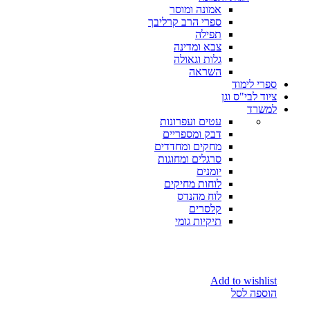
אמונה ומוסר
ספרי הרב קרליבך
תפילה
צבא ומדינה
גלות וגאולה
השראה
ספרי לימוד
ציוד לבי"ס וגן
למשרד
עטים ועפרונות
דבק ומספריים
מחקים ומחדדים
סרגלים ומחוגות
יומנים
לוחות מחיקים
לוח מהנדס
קלסרים
תיקיות גומי
Add to wishlist
הוספה לסל