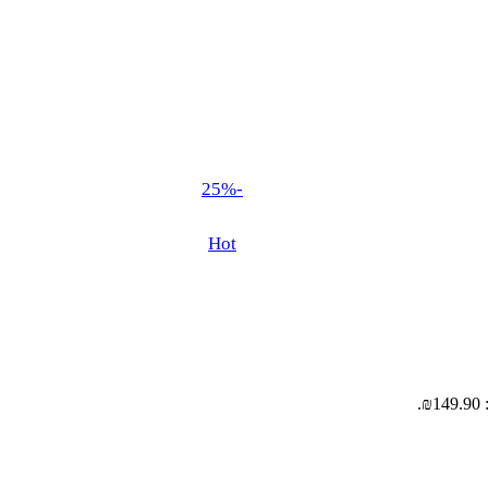
-25%
Hot
.