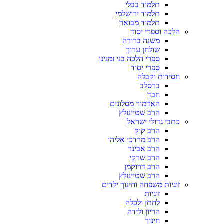
תלמוד בבלי
תלמוד ירושלמי
תלמוד מבואר
הלכה וספרי יסוד
משנה ברורה
שולחן ערוך
ספרי הלכה בני זמנינו
ספרי יסוד
חסידות וקבלה
ברסלב
חבד
האדמור מסלונים
הרב שטיינזלץ
כתבי גדולי ישראל
הרב קוק
הרב מרדכי אליהו
הרב אבינר
הרב שרקי
הרב דרוקמן
הרב שטיינזלץ
זוגיות משפחה וחינוך ילדים
זוגיות
לחתן ולכלה
הריון ולידה
חינוך