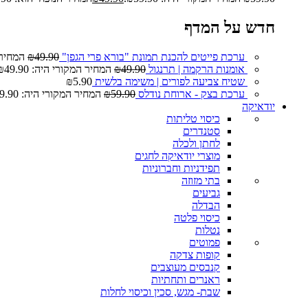
חדש על המדף
ערכת פייטים להכנת תמונת "בורא פרי הגפן"
49.90
₪
המחיר המ
אומנות הרקמה | תרנגול
49.90
₪
המחיר המקורי היה: ₪49.90.
שטיח צביעה לפורים | משימה בלשית
5.90
₪
ערכת בצק - ארוחת נודלס
59.90
₪
המחיר המקורי היה: ₪59.90.
יודאיקה
כיסוי טליתות
סטנדרים
לחתן ולכלה
מוצרי יודאיקה לחגים
תפידניות וחברוניות
בתי מזוזה
גביעים
הבדלה
כיסוי פלטה
נטלות
פמוטים
קופות צדקה
קנבסים מעוצבים
ראנרים ותחתיות
שבת- מגש, סכין וכיסוי לחלות