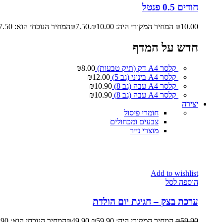
חודים 0.5 פנטל
10.00
₪
המחיר המקורי היה: ₪10.00.
7.50
₪
המחיר הנוכחי הוא: ₪7.50.
חדש על המדף
קלסר A4 דק (תיק טבעות)
8.00
₪
קלסר A4 בינוני (גב 5)
12.00
₪
קלסר A4 עבה (גב 8)
10.90
₪
קלסר A4 עבה (גב 8)
10.90
₪
יצירה
חומרי פיסול
צבעים ומכחולים
מוצרי נייר
Add to wishlist
הוספה לסל
ערכת בצק – חגיגת יום הולדת
59.90
₪
המחיר המקורי היה: ₪59.90.
49.90
₪
המחיר הנוכחי הוא: ₪49.90.