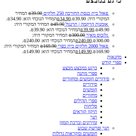
כרגע במבצע
פאזל בית כנסת החורבה 250 חלקים
39.90
₪
המחיר
המקורי היה: ₪39.90.
34.90
₪
המחיר הנוכחי הוא: ₪34.90.
אומנות הרקמה | תרנגול
49.90
₪
המחיר המקורי היה:
₪49.90.
39.90
₪
המחיר הנוכחי הוא: ₪39.90.
גלובוס מאיר
300.00
₪
המחיר המקורי היה:
₪300.00.
240.00
₪
המחיר הנוכחי הוא: ₪240.00.
פאזל 2000 חלקים בית כפרי
169.90
₪
המחיר המקורי היה:
₪169.90.
149.90
₪
המחיר הנוכחי הוא: ₪149.90.
מחנאות
ספרי קודש
כרגע במבצע
מבצע
ספרי מתנה
סידורים חומשים ומחזורים
סידורים
חומשים
מחזורים
ספרי תהילים
סליחות
תיקון קוראים
תנך
זמירונים וברכת המזון
תנך ופרשת שבוע
חומשים ומקראות גדולות