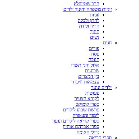
הרב שטיינזלץ
זוגיות משפחה וחינוך ילדים
זוגיות
לחתן ולכלה
הריון ולידה
חינוך
נשים
חגים
פורים
פסח
חנוכה
אלול וחגי תשרי
שבועות
בין המצרים
עצמאות וזיכרון
ילדים ונוער
פעוטות
לקורא הצעיר
ספרי קומיקס
פרשת שבוע לילדים
לימוד והעשרה
ספרי קריאה לילדים ונוער
ספרי אברהם אוחיון
גדולי האומה
ספרי קריאה