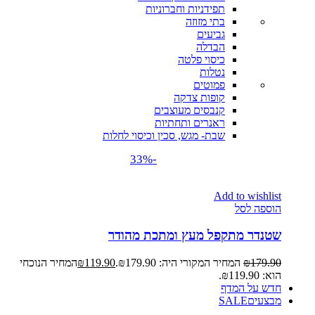
תפידניות וחברוניות
בתי מזוזה
גביעים
הבדלה
כיסוי פלטה
נטלות
פמוטים
קופות צדקה
קנבסים מעוצבים
ראנרים ותחתיות
שבת- מגש, סכין וכיסוי לחלות
-33%
Add to wishlist
הוספה לסל
שטנדר מתקפל מעץ ומתכת מהודר
179.90
₪
המחיר המקורי היה: ₪179.90.
119.90
₪
המחיר הנוכחי
הוא: ₪119.90.
חדש על המדף
מבצעים
SALE