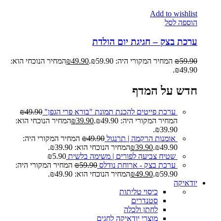
Add to wishlist
הוספה לסל
ערכת בצק – חגיגת יום הולדת
59.90
₪
המחיר המקורי היה: ₪59.90.
49.90
₪
המחיר הנוכחי הוא:
₪49.90.
חדש על המדף
ערכת פייטים להכנת תמונת "בורא פרי הגפן"
49.90
₪
המחיר המקורי היה: ₪49.90.
39.90
₪
המחיר הנוכחי הוא:
₪39.90.
אומנות הרקמה | תרנגול
49.90
₪
המחיר המקורי היה:
₪49.90.
39.90
₪
המחיר הנוכחי הוא: ₪39.90.
שטיח צביעה לפורים | משימה בלשית
5.90
₪
ערכת בצק - ארוחת נודלס
59.90
₪
המחיר המקורי היה:
₪59.90.
49.90
₪
המחיר הנוכחי הוא: ₪49.90.
יודאיקה
כיסוי טליתות
סטנדרים
לחתן ולכלה
מוצרי יודאיקה לחגים