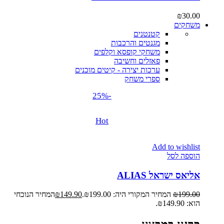
₪
30.00
משחקים
קטנטנים
מגנטים והרכבות
משחקי קופסא וקלפים
פאזלים וחשיבה
ערכות יצירה - קיטים מוכנים
ספרי משחק
-25%
Hot
Add to wishlist
הוספה לסל
אליאס ישראל ALIAS
199.00
₪
המחיר המקורי היה: ₪199.00.
149.90
₪
המחיר הנוכחי
הוא: ₪149.90.