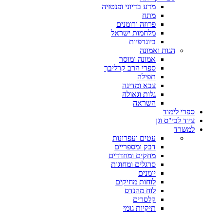
מדע בדיוני ופנטזיה
מתח
פרוזה ורומנים
מלחמות ישראל
ביוגרפיות
הגות ואמונה
אמונה ומוסר
ספרי הרב קרליבך
תפילה
צבא ומדינה
גלות וגאולה
השראה
ספרי לימוד
ציוד לבי"ס וגן
למשרד
עטים ועפרונות
דבק ומספריים
מחקים ומחדדים
סרגלים ומחוגות
יומנים
לוחות מחיקים
לוח מהנדס
קלסרים
תיקיות גומי