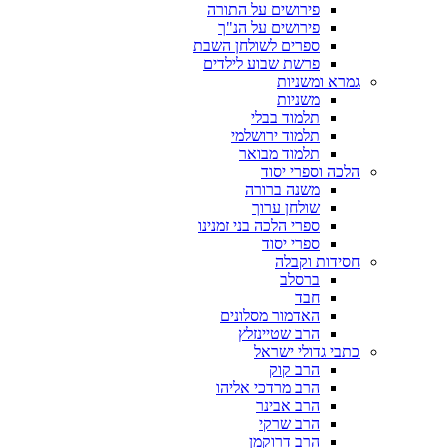
פירושים על התורה
פירושים על הנ"ך
ספרים לשולחן השבת
פרשת שבוע לילדים
גמרא ומשניות
משניות
תלמוד בבלי
תלמוד ירושלמי
תלמוד מבואר
הלכה וספרי יסוד
משנה ברורה
שולחן ערוך
ספרי הלכה בני זמנינו
ספרי יסוד
חסידות וקבלה
ברסלב
חבד
האדמור מסלונים
הרב שטיינזלץ
כתבי גדולי ישראל
הרב קוק
הרב מרדכי אליהו
הרב אבינר
הרב שרקי
הרב דרוקמן