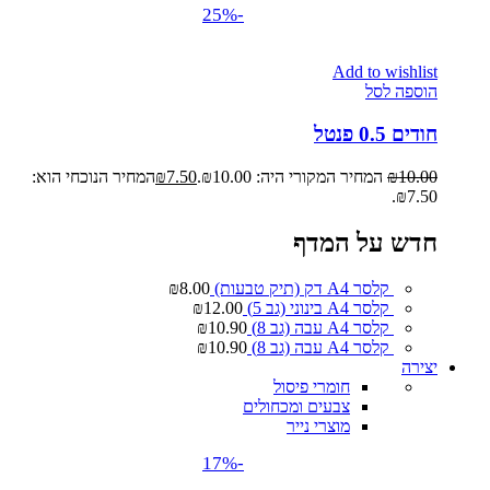
-25%
Add to wishlist
הוספה לסל
חודים 0.5 פנטל
10.00
₪
המחיר המקורי היה: ₪10.00.
7.50
₪
המחיר הנוכחי הוא:
₪7.50.
חדש על המדף
קלסר A4 דק (תיק טבעות)
8.00
₪
קלסר A4 בינוני (גב 5)
12.00
₪
קלסר A4 עבה (גב 8)
10.90
₪
קלסר A4 עבה (גב 8)
10.90
₪
יצירה
חומרי פיסול
צבעים ומכחולים
מוצרי נייר
-17%