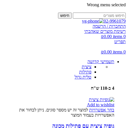
Wrong menu selected
חיפוש
02-9961079
התחברות / הרשמה
רשימת מוצרים שאהבתי
₪
0.00
items
0
תפריט
₪
0.00
items
0
תשמישי קדושה
ציצית
פתילות
טלית גדול
4 ב-110 ש"ח
Add to wishlist
בחר אפשרויות
למוצר זה יש מספר סוגים. ניתן לבחור את
האפשרויות בעמוד המוצר
גופיה ציצית עם פתילות מכונה