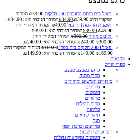
כרגע במבצע
פאזל בית כנסת החורבה 250 חלקים
39.90
₪
המחיר
המקורי היה: ₪39.90.
34.90
₪
המחיר הנוכחי הוא: ₪34.90.
אומנות הרקמה | תרנגול
49.90
₪
המחיר המקורי היה:
₪49.90.
39.90
₪
המחיר הנוכחי הוא: ₪39.90.
גלובוס מאיר
300.00
₪
המחיר המקורי היה:
₪300.00.
240.00
₪
המחיר הנוכחי הוא: ₪240.00.
פאזל 2000 חלקים בית כפרי
169.90
₪
המחיר המקורי היה:
₪169.90.
149.90
₪
המחיר הנוכחי הוא: ₪149.90.
מחנאות
ספרי קודש
כרגע במבצע
מבצע
ספרי מתנה
סידורים חומשים ומחזורים
סידורים
חומשים
מחזורים
ספרי תהילים
סליחות
תיקון קוראים
תנך
זמירונים וברכת המזון
תנך ופרשת שבוע
חומשים ומקראות גדולות