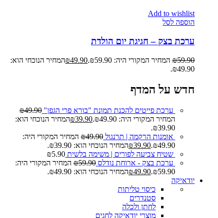
Add to wishlist
הוספה לסל
ערכת בצק – חגיגת יום הולדת
59.90
₪
המחיר המקורי היה: ₪59.90.
49.90
₪
המחיר הנוכחי הוא:
₪49.90.
חדש על המדף
ערכת פייטים להכנת תמונת "בורא פרי הגפן"
49.90
₪
המחיר המקורי היה: ₪49.90.
39.90
₪
המחיר הנוכחי הוא:
₪39.90.
אומנות הרקמה | תרנגול
49.90
₪
המחיר המקורי היה:
₪49.90.
39.90
₪
המחיר הנוכחי הוא: ₪39.90.
שטיח צביעה לפורים | משימה בלשית
5.90
₪
ערכת בצק - ארוחת נודלס
59.90
₪
המחיר המקורי היה:
₪59.90.
49.90
₪
המחיר הנוכחי הוא: ₪49.90.
יודאיקה
כיסוי טליתות
סטנדרים
לחתן ולכלה
מוצרי יודאיקה לחגים