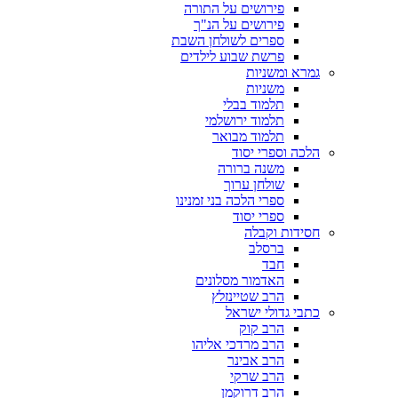
פירושים על התורה
פירושים על הנ"ך
ספרים לשולחן השבת
פרשת שבוע לילדים
גמרא ומשניות
משניות
תלמוד בבלי
תלמוד ירושלמי
תלמוד מבואר
הלכה וספרי יסוד
משנה ברורה
שולחן ערוך
ספרי הלכה בני זמנינו
ספרי יסוד
חסידות וקבלה
ברסלב
חבד
האדמור מסלונים
הרב שטיינזלץ
כתבי גדולי ישראל
הרב קוק
הרב מרדכי אליהו
הרב אבינר
הרב שרקי
הרב דרוקמן