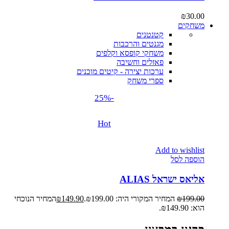
₪
30.00
משחקים
קטנטנים
מגנטים והרכבות
משחקי קופסא וקלפים
פאזלים וחשיבה
ערכות יצירה - קיטים מוכנים
ספרי משחק
-25%
Hot
Add to wishlist
הוספה לסל
אליאס ישראל ALIAS
199.00
₪
המחיר המקורי היה: ₪199.00.
149.90
₪
המחיר הנוכחי
הוא: ₪149.90.