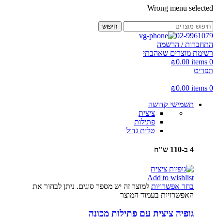
Wrong menu selected
חיפוש
02-9961079
התחברות / הרשמה
רשימת מוצרים שאהבתי
₪
0.00
items
0
תפריט
₪
0.00
items
0
תשמישי קדושה
ציצית
פתילות
טלית גדול
4 ב-110 ש"ח
Add to wishlist
בחר אפשרויות
למוצר זה יש מספר סוגים. ניתן לבחור את
האפשרויות בעמוד המוצר
גופיה ציצית עם פתילות מכונה