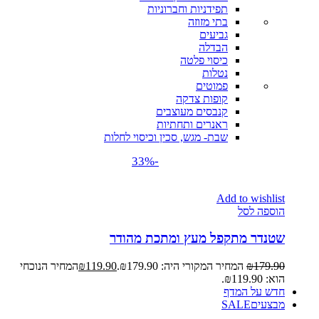
תפידניות וחברוניות
בתי מזוזה
גביעים
הבדלה
כיסוי פלטה
נטלות
פמוטים
קופות צדקה
קנבסים מעוצבים
ראנרים ותחתיות
שבת- מגש, סכין וכיסוי לחלות
-33%
Add to wishlist
הוספה לסל
שטנדר מתקפל מעץ ומתכת מהודר
179.90
₪
המחיר המקורי היה: ₪179.90.
119.90
₪
המחיר הנוכחי
הוא: ₪119.90.
חדש על המדף
מבצעים
SALE