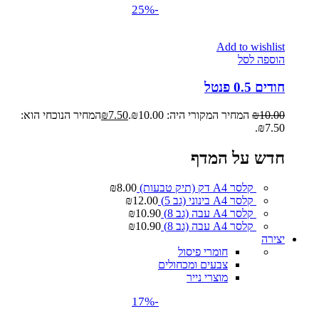
-25%
Add to wishlist
הוספה לסל
חודים 0.5 פנטל
10.00
₪
המחיר המקורי היה: ₪10.00.
7.50
₪
המחיר הנוכחי הוא:
₪7.50.
חדש על המדף
קלסר A4 דק (תיק טבעות)
8.00
₪
קלסר A4 בינוני (גב 5)
12.00
₪
קלסר A4 עבה (גב 8)
10.90
₪
קלסר A4 עבה (גב 8)
10.90
₪
יצירה
חומרי פיסול
צבעים ומכחולים
מוצרי נייר
-17%