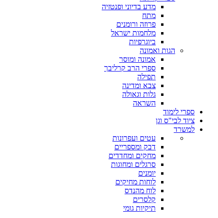
מדע בדיוני ופנטזיה
מתח
פרוזה ורומנים
מלחמות ישראל
ביוגרפיות
הגות ואמונה
אמונה ומוסר
ספרי הרב קרליבך
תפילה
צבא ומדינה
גלות וגאולה
השראה
ספרי לימוד
ציוד לבי"ס וגן
למשרד
עטים ועפרונות
דבק ומספריים
מחקים ומחדדים
סרגלים ומחוגות
יומנים
לוחות מחיקים
לוח מהנדס
קלסרים
תיקיות גומי