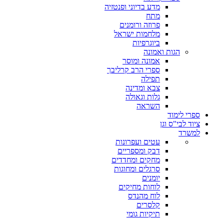
מדע בדיוני ופנטזיה
מתח
פרוזה ורומנים
מלחמות ישראל
ביוגרפיות
הגות ואמונה
אמונה ומוסר
ספרי הרב קרליבך
תפילה
צבא ומדינה
גלות וגאולה
השראה
ספרי לימוד
ציוד לבי"ס וגן
למשרד
עטים ועפרונות
דבק ומספריים
מחקים ומחדדים
סרגלים ומחוגות
יומנים
לוחות מחיקים
לוח מהנדס
קלסרים
תיקיות גומי