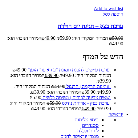
Add to wishlist
הוספה לסל
ערכת בצק – חגיגת יום הולדת
59.90
₪
המחיר המקורי היה: ₪59.90.
49.90
₪
המחיר הנוכחי הוא:
₪49.90.
חדש על המדף
ערכת פייטים להכנת תמונת "בורא פרי הגפן"
49.90
₪
המחיר המקורי היה: ₪49.90.
39.90
₪
המחיר הנוכחי הוא:
₪39.90.
אומנות הרקמה | תרנגול
49.90
₪
המחיר המקורי היה:
₪49.90.
39.90
₪
המחיר הנוכחי הוא: ₪39.90.
שטיח צביעה לפורים | משימה בלשית
5.90
₪
ערכת בצק - ארוחת נודלס
59.90
₪
המחיר המקורי היה:
₪59.90.
49.90
₪
המחיר הנוכחי הוא: ₪49.90.
יודאיקה
כיסוי טליתות
סטנדרים
לחתן ולכלה
מוצרי יודאיקה לחגים