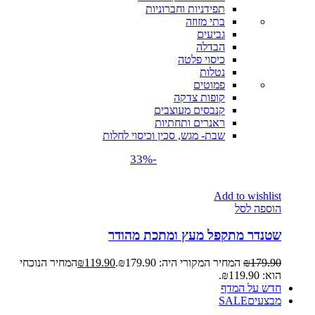
תפידניות וחברוניות
בתי מזוזה
גביעים
הבדלה
כיסוי פלטה
נטלות
פמוטים
קופות צדקה
קנבסים מעוצבים
ראנרים ותחתיות
שבת- מגש, סכין וכיסוי לחלות
-33%
Add to wishlist
הוספה לסל
שטנדר מתקפל מעץ ומתכת מהודר
179.90
₪
המחיר המקורי היה: ₪179.90.
119.90
₪
המחיר הנוכחי
הוא: ₪119.90.
חדש על המדף
מבצעים
SALE