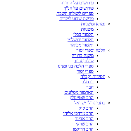
פירושים על התורה
פירושים על הנ"ך
ספרים לשולחן השבת
פרשת שבוע לילדים
גמרא ומשניות
משניות
תלמוד בבלי
תלמוד ירושלמי
תלמוד מבואר
הלכה וספרי יסוד
משנה ברורה
שולחן ערוך
ספרי הלכה בני זמנינו
ספרי יסוד
חסידות וקבלה
ברסלב
חבד
האדמור מסלונים
הרב שטיינזלץ
כתבי גדולי ישראל
הרב קוק
הרב מרדכי אליהו
הרב אבינר
הרב שרקי
הרב דרוקמן