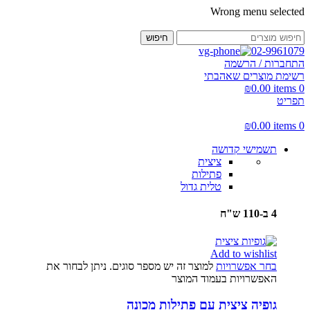
Wrong menu selected
חיפוש
02-9961079
התחברות / הרשמה
רשימת מוצרים שאהבתי
₪
0.00
items
0
תפריט
₪
0.00
items
0
תשמישי קדושה
ציצית
פתילות
טלית גדול
4 ב-110 ש"ח
Add to wishlist
בחר אפשרויות
למוצר זה יש מספר סוגים. ניתן לבחור את
האפשרויות בעמוד המוצר
גופיה ציצית עם פתילות מכונה