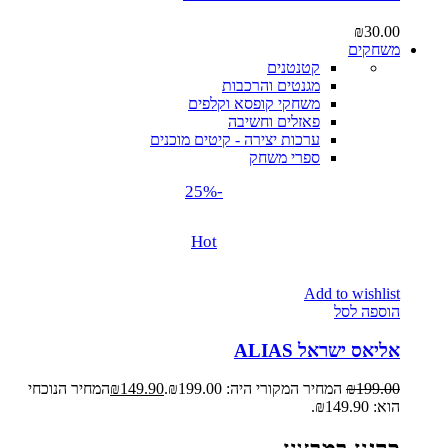
₪
30.00
משחקים
קטנטנים
מגנטים והרכבות
משחקי קופסא וקלפים
פאזלים וחשיבה
ערכות יצירה - קיטים מוכנים
ספרי משחק
-25%
Hot
Add to wishlist
הוספה לסל
אליאס ישראל ALIAS
199.00
₪
המחיר המקורי היה: ₪199.00.
149.90
₪
המחיר הנוכחי
הוא: ₪149.90.