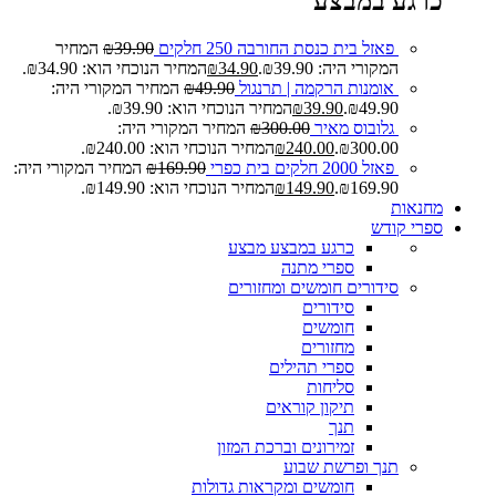
כרגע במבצע
פאזל בית כנסת החורבה 250 חלקים
39.90
₪
המחיר
המקורי היה: ₪39.90.
34.90
₪
המחיר הנוכחי הוא: ₪34.90.
אומנות הרקמה | תרנגול
49.90
₪
המחיר המקורי היה:
₪49.90.
39.90
₪
המחיר הנוכחי הוא: ₪39.90.
גלובוס מאיר
300.00
₪
המחיר המקורי היה:
₪300.00.
240.00
₪
המחיר הנוכחי הוא: ₪240.00.
פאזל 2000 חלקים בית כפרי
169.90
₪
המחיר המקורי היה:
₪169.90.
149.90
₪
המחיר הנוכחי הוא: ₪149.90.
מחנאות
ספרי קודש
כרגע במבצע
מבצע
ספרי מתנה
סידורים חומשים ומחזורים
סידורים
חומשים
מחזורים
ספרי תהילים
סליחות
תיקון קוראים
תנך
זמירונים וברכת המזון
תנך ופרשת שבוע
חומשים ומקראות גדולות