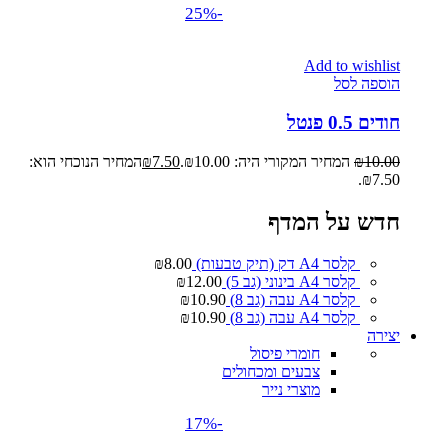
-25%
Add to wishlist
הוספה לסל
חודים 0.5 פנטל
10.00
₪
המחיר המקורי היה: ₪10.00.
7.50
₪
המחיר הנוכחי הוא:
₪7.50.
חדש על המדף
קלסר A4 דק (תיק טבעות)
8.00
₪
קלסר A4 בינוני (גב 5)
12.00
₪
קלסר A4 עבה (גב 8)
10.90
₪
קלסר A4 עבה (גב 8)
10.90
₪
יצירה
חומרי פיסול
צבעים ומכחולים
מוצרי נייר
-17%