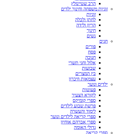
הרב שטיינזלץ
זוגיות משפחה וחינוך ילדים
זוגיות
לחתן ולכלה
הריון ולידה
חינוך
נשים
חגים
פורים
פסח
חנוכה
אלול וחגי תשרי
שבועות
בין המצרים
עצמאות וזיכרון
ילדים ונוער
פעוטות
לקורא הצעיר
ספרי קומיקס
פרשת שבוע לילדים
לימוד והעשרה
ספרי קריאה לילדים ונוער
ספרי אברהם אוחיון
גדולי האומה
ספרי קריאה