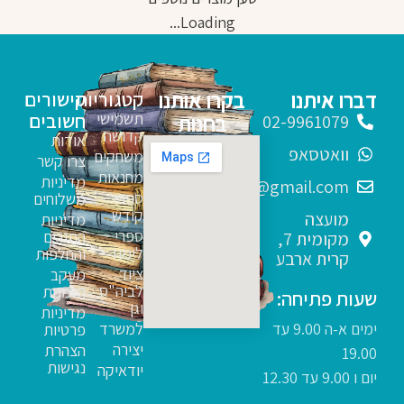
Loading...
דברו איתנו
בקרו אותנו
קטגוריות
קישורים
תשמישי
חשובים
בחנות
02-9961079
קדושה
אודות
וואטסאפ
משחקים
צרו קשר
מחנאות
מדיניות
sfarim.k4@gmail.com
ספרי
משלוחים
קודש
מועצה
מדיניות
ספרי
החזרים
מקומית 7,
לימוד
והחלפות
קרית ארבע
ציוד
מעקב
לביה"ס
הזמנות
שעות פתיחה:
וגן
מדיניות
ימים א-ה 9.00 עד
למשרד
פרטיות
יצירה
הצהרת
19.00
נגישות
יודאיקה
יום ו 9.00 עד 12.30