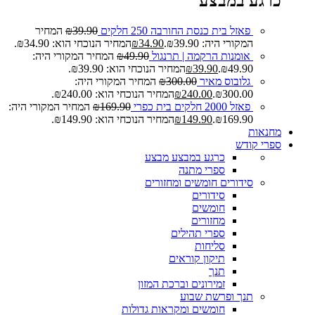
כרגע במבצע
פאזל בית כנסת החורבה 250 חלקים
39.90
₪
המחיר
המקורי היה: ₪39.90.
34.90
₪
המחיר הנוכחי הוא: ₪34.90.
אומנות הרקמה | תרנגול
49.90
₪
המחיר המקורי היה:
₪49.90.
39.90
₪
המחיר הנוכחי הוא: ₪39.90.
גלובוס מאיר
300.00
₪
המחיר המקורי היה:
₪300.00.
240.00
₪
המחיר הנוכחי הוא: ₪240.00.
פאזל 2000 חלקים בית כפרי
169.90
₪
המחיר המקורי היה:
₪169.90.
149.90
₪
המחיר הנוכחי הוא: ₪149.90.
מחנאות
ספרי קודש
כרגע במבצע
מבצע
ספרי מתנה
סידורים חומשים ומחזורים
סידורים
חומשים
מחזורים
ספרי תהילים
סליחות
תיקון קוראים
תנך
זמירונים וברכת המזון
תנך ופרשת שבוע
חומשים ומקראות גדולות