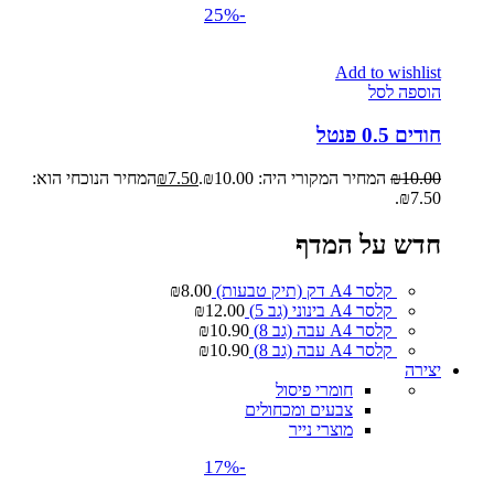
-25%
Add to wishlist
הוספה לסל
חודים 0.5 פנטל
10.00
₪
המחיר המקורי היה: ₪10.00.
7.50
₪
המחיר הנוכחי הוא:
₪7.50.
חדש על המדף
קלסר A4 דק (תיק טבעות)
8.00
₪
קלסר A4 בינוני (גב 5)
12.00
₪
קלסר A4 עבה (גב 8)
10.90
₪
קלסר A4 עבה (גב 8)
10.90
₪
יצירה
חומרי פיסול
צבעים ומכחולים
מוצרי נייר
-17%