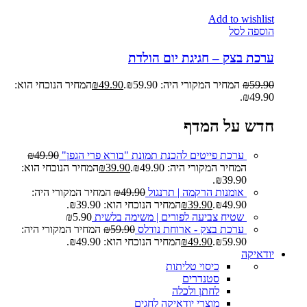
Add to wishlist
הוספה לסל
ערכת בצק – חגיגת יום הולדת
59.90
₪
המחיר המקורי היה: ₪59.90.
49.90
₪
המחיר הנוכחי הוא:
₪49.90.
חדש על המדף
ערכת פייטים להכנת תמונת "בורא פרי הגפן"
49.90
₪
המחיר המקורי היה: ₪49.90.
39.90
₪
המחיר הנוכחי הוא:
₪39.90.
אומנות הרקמה | תרנגול
49.90
₪
המחיר המקורי היה:
₪49.90.
39.90
₪
המחיר הנוכחי הוא: ₪39.90.
שטיח צביעה לפורים | משימה בלשית
5.90
₪
ערכת בצק - ארוחת נודלס
59.90
₪
המחיר המקורי היה:
₪59.90.
49.90
₪
המחיר הנוכחי הוא: ₪49.90.
יודאיקה
כיסוי טליתות
סטנדרים
לחתן ולכלה
מוצרי יודאיקה לחגים