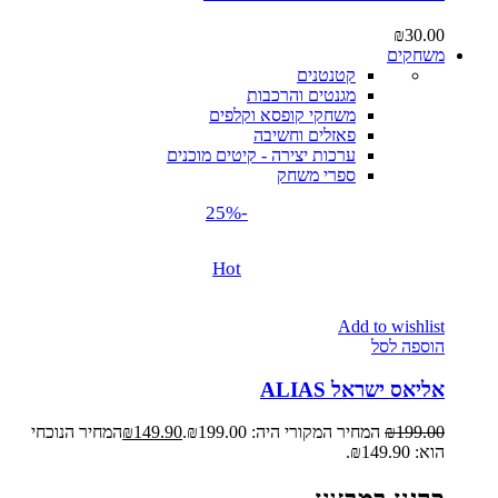
₪
30.00
משחקים
קטנטנים
מגנטים והרכבות
משחקי קופסא וקלפים
פאזלים וחשיבה
ערכות יצירה - קיטים מוכנים
ספרי משחק
-25%
Hot
Add to wishlist
הוספה לסל
אליאס ישראל ALIAS
199.00
₪
המחיר המקורי היה: ₪199.00.
149.90
₪
המחיר הנוכחי
הוא: ₪149.90.