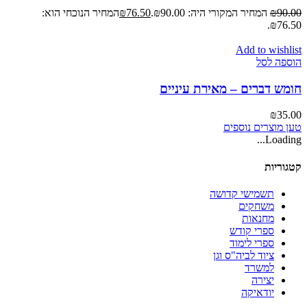
90.00
₪
המחיר המקורי היה: ₪90.00.
76.50
₪
המחיר הנוכחי הוא:
₪76.50.
Add to wishlist
הוספה לסל
חומש דברים – מאירת עיניים
₪
35.00
טען מוצרים נוספים
Loading...
קטגוריות
תשמישי קדושה
משחקים
מחנאות
ספרי קודש
ספרי לימוד
ציוד לביה"ס וגן
למשרד
יצירה
יודאיקה