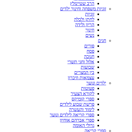
הרב שטיינזלץ
זוגיות משפחה וחינוך ילדים
זוגיות
לחתן ולכלה
הריון ולידה
חינוך
נשים
חגים
פורים
פסח
חנוכה
אלול וחגי תשרי
שבועות
בין המצרים
עצמאות וזיכרון
ילדים ונוער
פעוטות
לקורא הצעיר
ספרי קומיקס
פרשת שבוע לילדים
לימוד והעשרה
ספרי קריאה לילדים ונוער
ספרי אברהם אוחיון
גדולי האומה
ספרי קריאה