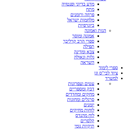
מדע בדיוני ופנטזיה
מתח
פרוזה ורומנים
מלחמות ישראל
ביוגרפיות
הגות ואמונה
אמונה ומוסר
ספרי הרב קרליבך
תפילה
צבא ומדינה
גלות וגאולה
השראה
ספרי לימוד
ציוד לבי"ס וגן
למשרד
עטים ועפרונות
דבק ומספריים
מחקים ומחדדים
סרגלים ומחוגות
יומנים
לוחות מחיקים
לוח מהנדס
קלסרים
תיקיות גומי