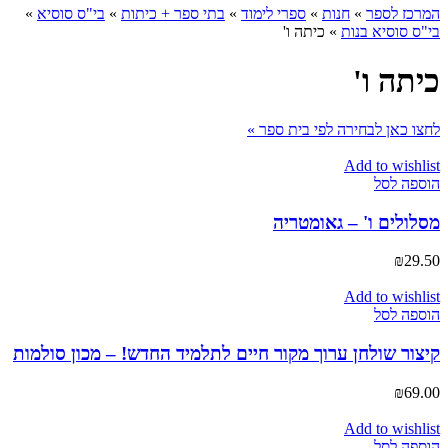
המרכז לספר
»
חנות
»
ספרי לימוד
»
בתי ספר + כיתות
»
בי"ס סוסיא
»
בי"ס סוסיא בנות
»
כיתה ו'
כיתה ו'
לחצו כאן לבחירה לפי בית ספר »
Add to wishlist
הוספה לסל
מסלולים ו' – גאומטריה
₪
29.50
Add to wishlist
הוספה לסל
קיצור שולחן ערוך מקור חיים לתלמיד החדש! – מכון סולמות
₪
69.00
Add to wishlist
הוספה לסל