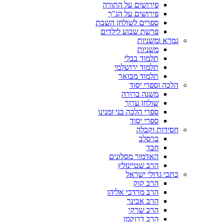
פירושים על התורה
פירושים על הנ"ך
ספרים לשולחן השבת
פרשת שבוע לילדים
גמרא ומשניות
משניות
תלמוד בבלי
תלמוד ירושלמי
תלמוד מבואר
הלכה וספרי יסוד
משנה ברורה
שולחן ערוך
ספרי הלכה בני זמנינו
ספרי יסוד
חסידות וקבלה
ברסלב
חבד
האדמור מסלונים
הרב שטיינזלץ
כתבי גדולי ישראל
הרב קוק
הרב מרדכי אליהו
הרב אבינר
הרב שרקי
הרב דרוקמן