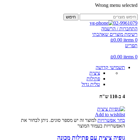
Wrong menu selected
חיפוש
02-9961079
התחברות / הרשמה
רשימת מוצרים שאהבתי
₪
0.00
items
0
תפריט
₪
0.00
items
0
תשמישי קדושה
ציצית
פתילות
טלית גדול
4 ב-110 ש"ח
Add to wishlist
בחר אפשרויות
למוצר זה יש מספר סוגים. ניתן לבחור את
האפשרויות בעמוד המוצר
גופיה ציצית עם פתילות מכונה