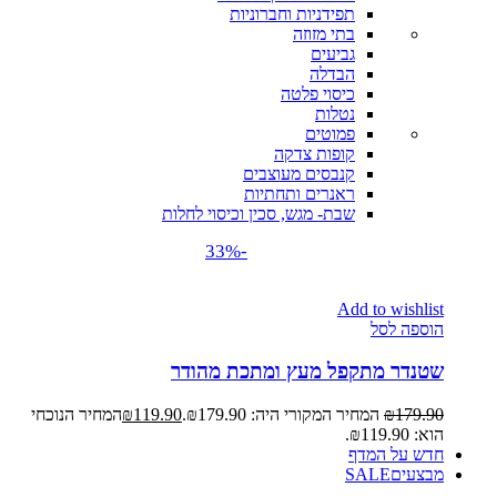
תפידניות וחברוניות
בתי מזוזה
גביעים
הבדלה
כיסוי פלטה
נטלות
פמוטים
קופות צדקה
קנבסים מעוצבים
ראנרים ותחתיות
שבת- מגש, סכין וכיסוי לחלות
-33%
Add to wishlist
הוספה לסל
שטנדר מתקפל מעץ ומתכת מהודר
179.90
₪
המחיר המקורי היה: ₪179.90.
119.90
₪
המחיר הנוכחי
הוא: ₪119.90.
חדש על המדף
מבצעים
SALE