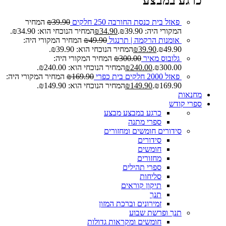
כרגע במבצע
פאזל בית כנסת החורבה 250 חלקים
39.90
₪
המחיר
המקורי היה: ₪39.90.
34.90
₪
המחיר הנוכחי הוא: ₪34.90.
אומנות הרקמה | תרנגול
49.90
₪
המחיר המקורי היה:
₪49.90.
39.90
₪
המחיר הנוכחי הוא: ₪39.90.
גלובוס מאיר
300.00
₪
המחיר המקורי היה:
₪300.00.
240.00
₪
המחיר הנוכחי הוא: ₪240.00.
פאזל 2000 חלקים בית כפרי
169.90
₪
המחיר המקורי היה:
₪169.90.
149.90
₪
המחיר הנוכחי הוא: ₪149.90.
מחנאות
ספרי קודש
כרגע במבצע
מבצע
ספרי מתנה
סידורים חומשים ומחזורים
סידורים
חומשים
מחזורים
ספרי תהילים
סליחות
תיקון קוראים
תנך
זמירונים וברכת המזון
תנך ופרשת שבוע
חומשים ומקראות גדולות