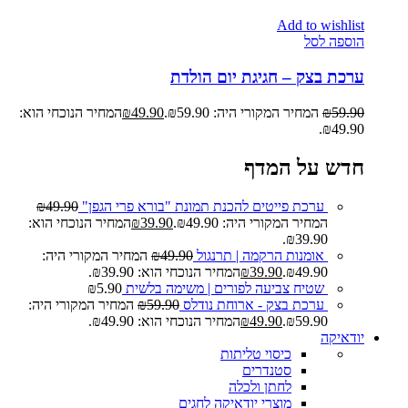
Add to wishlist
הוספה לסל
ערכת בצק – חגיגת יום הולדת
59.90
₪
המחיר המקורי היה: ₪59.90.
49.90
₪
המחיר הנוכחי הוא:
₪49.90.
חדש על המדף
ערכת פייטים להכנת תמונת "בורא פרי הגפן"
49.90
₪
המחיר המקורי היה: ₪49.90.
39.90
₪
המחיר הנוכחי הוא:
₪39.90.
אומנות הרקמה | תרנגול
49.90
₪
המחיר המקורי היה:
₪49.90.
39.90
₪
המחיר הנוכחי הוא: ₪39.90.
שטיח צביעה לפורים | משימה בלשית
5.90
₪
ערכת בצק - ארוחת נודלס
59.90
₪
המחיר המקורי היה:
₪59.90.
49.90
₪
המחיר הנוכחי הוא: ₪49.90.
יודאיקה
כיסוי טליתות
סטנדרים
לחתן ולכלה
מוצרי יודאיקה לחגים