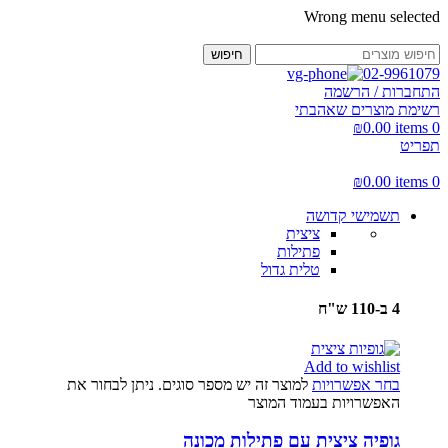
Wrong menu selected
חיפוש
02-9961079
התחברות / הרשמה
רשימת מוצרים שאהבתי
₪
0.00
items
0
תפריט
₪
0.00
items
0
תשמישי קדושה
ציצית
פתילות
טלית גדול
4 ב-110 ש"ח
Add to wishlist
בחר אפשרויות
למוצר זה יש מספר סוגים. ניתן לבחור את
האפשרויות בעמוד המוצר
גופיה ציצית עם פתילות מכונה