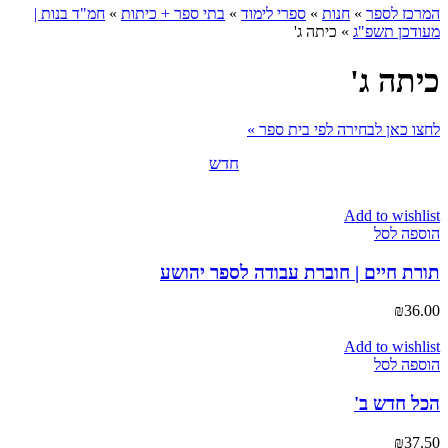
המרכז לספר
»
חנות
»
ספרי לימוד
»
בתי ספר + כיתות
»
חמ"ד בנות |
מעודכן תשפ"ג
»
כיתה ג'
כיתה ג'
לחצו כאן לבחירה לפי בית ספר »
חדש
Add to wishlist
הוספה לסל
תורת חיים | חוברת עבודה לספר יהושע
₪
36.00
Add to wishlist
הוספה לסל
הכל חדש ב'
₪
37.50