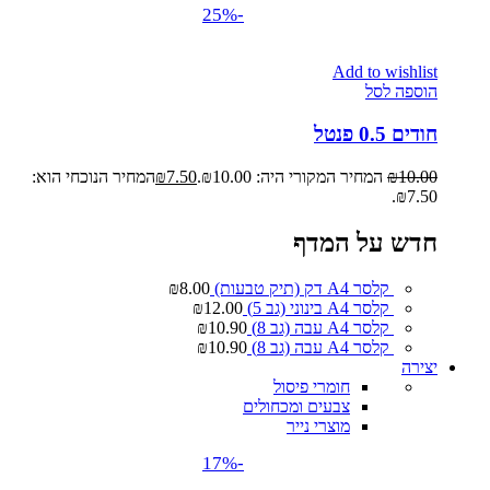
-25%
Add to wishlist
הוספה לסל
חודים 0.5 פנטל
10.00
₪
המחיר המקורי היה: ₪10.00.
7.50
₪
המחיר הנוכחי הוא:
₪7.50.
חדש על המדף
קלסר A4 דק (תיק טבעות)
8.00
₪
קלסר A4 בינוני (גב 5)
12.00
₪
קלסר A4 עבה (גב 8)
10.90
₪
קלסר A4 עבה (גב 8)
10.90
₪
יצירה
חומרי פיסול
צבעים ומכחולים
מוצרי נייר
-17%