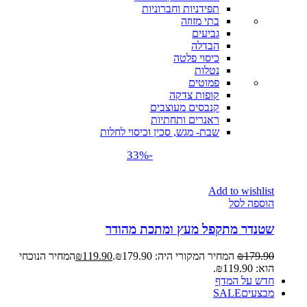
תפידניות וחברוניות
בתי מזוזה
גביעים
הבדלה
כיסוי פלטה
נטלות
פמוטים
קופות צדקה
קנבסים מעוצבים
ראנרים ותחתיות
שבת- מגש, סכין וכיסוי לחלות
-33%
Add to wishlist
הוספה לסל
שטנדר מתקפל מעץ ומתכת מהודר
179.90
₪
המחיר המקורי היה: ₪179.90.
119.90
₪
המחיר הנוכחי
הוא: ₪119.90.
חדש על המדף
מבצעים
SALE