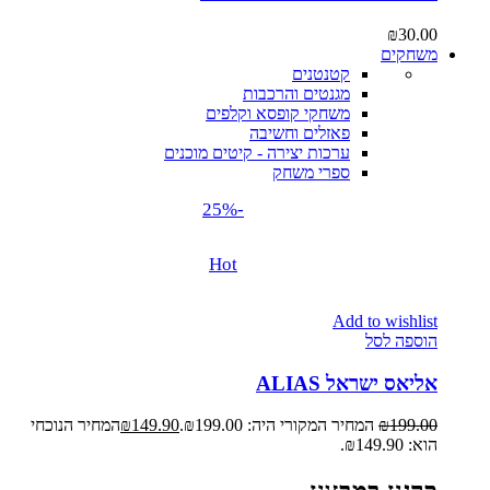
₪
30.00
משחקים
קטנטנים
מגנטים והרכבות
משחקי קופסא וקלפים
פאזלים וחשיבה
ערכות יצירה - קיטים מוכנים
ספרי משחק
-25%
Hot
Add to wishlist
הוספה לסל
אליאס ישראל ALIAS
199.00
₪
המחיר המקורי היה: ₪199.00.
149.90
₪
המחיר הנוכחי
הוא: ₪149.90.