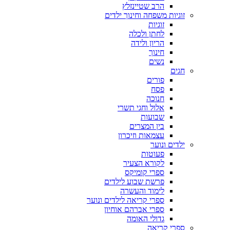
הרב שטיינזלץ
זוגיות משפחה וחינוך ילדים
זוגיות
לחתן ולכלה
הריון ולידה
חינוך
נשים
חגים
פורים
פסח
חנוכה
אלול וחגי תשרי
שבועות
בין המצרים
עצמאות וזיכרון
ילדים ונוער
פעוטות
לקורא הצעיר
ספרי קומיקס
פרשת שבוע לילדים
לימוד והעשרה
ספרי קריאה לילדים ונוער
ספרי אברהם אוחיון
גדולי האומה
ספרי קריאה