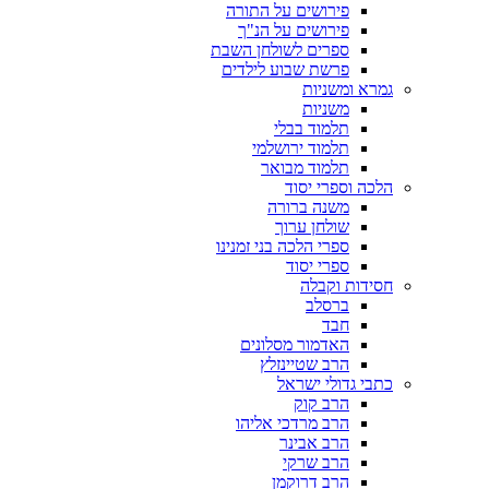
פירושים על התורה
פירושים על הנ"ך
ספרים לשולחן השבת
פרשת שבוע לילדים
גמרא ומשניות
משניות
תלמוד בבלי
תלמוד ירושלמי
תלמוד מבואר
הלכה וספרי יסוד
משנה ברורה
שולחן ערוך
ספרי הלכה בני זמנינו
ספרי יסוד
חסידות וקבלה
ברסלב
חבד
האדמור מסלונים
הרב שטיינזלץ
כתבי גדולי ישראל
הרב קוק
הרב מרדכי אליהו
הרב אבינר
הרב שרקי
הרב דרוקמן