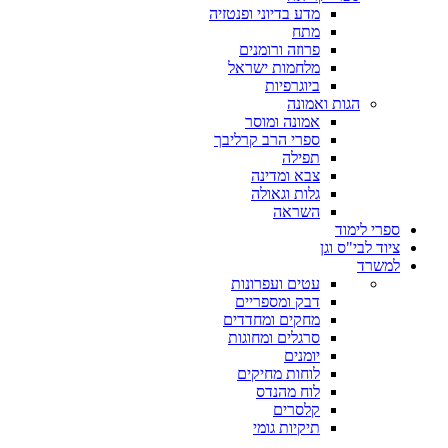
מדע בדיוני ופנטזיה
מתח
פרוזה ורומנים
מלחמות ישראל
ביוגרפיות
הגות ואמונה
אמונה ומוסר
ספרי הרב קרליבך
תפילה
צבא ומדינה
גלות וגאולה
השראה
ספרי לימוד
ציוד לבי"ס וגן
למשרד
עטים ועפרונות
דבק ומספריים
מחקים ומחדדים
סרגלים ומחוגות
יומנים
לוחות מחיקים
לוח מהנדס
קלסרים
תיקיות גומי