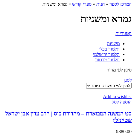
המרכז לספר
»
חנות
»
ספרי קודש
»
גמרא ומשניות
גמרא ומשניות
קטגוריות
משניות
תלמוד בבלי
תלמוד ירושלמי
תלמוד מבואר
סינון לפי מחיר
לסנן
Add to wishlist
הוספה לסל
סט המשנה המבוארת – מהדורת כיס | הרב עדין אבן ישראל
שטיינזלץ
₪
380.00