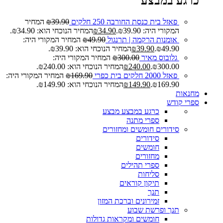
כרגע במבצע
פאזל בית כנסת החורבה 250 חלקים
39.90
₪
המחיר
המקורי היה: ₪39.90.
34.90
₪
המחיר הנוכחי הוא: ₪34.90.
אומנות הרקמה | תרנגול
49.90
₪
המחיר המקורי היה:
₪49.90.
39.90
₪
המחיר הנוכחי הוא: ₪39.90.
גלובוס מאיר
300.00
₪
המחיר המקורי היה:
₪300.00.
240.00
₪
המחיר הנוכחי הוא: ₪240.00.
פאזל 2000 חלקים בית כפרי
169.90
₪
המחיר המקורי היה:
₪169.90.
149.90
₪
המחיר הנוכחי הוא: ₪149.90.
מחנאות
ספרי קודש
כרגע במבצע
מבצע
ספרי מתנה
סידורים חומשים ומחזורים
סידורים
חומשים
מחזורים
ספרי תהילים
סליחות
תיקון קוראים
תנך
זמירונים וברכת המזון
תנך ופרשת שבוע
חומשים ומקראות גדולות