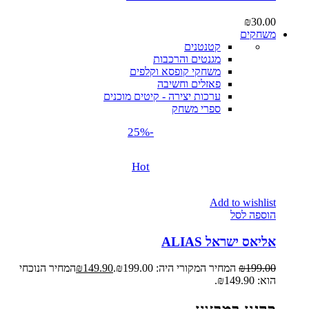
₪
30.00
משחקים
קטנטנים
מגנטים והרכבות
משחקי קופסא וקלפים
פאזלים וחשיבה
ערכות יצירה - קיטים מוכנים
ספרי משחק
-25%
Hot
Add to wishlist
הוספה לסל
אליאס ישראל ALIAS
199.00
₪
המחיר המקורי היה: ₪199.00.
149.90
₪
המחיר הנוכחי
הוא: ₪149.90.