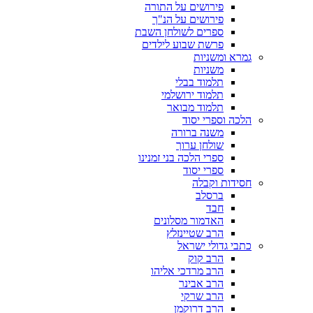
פירושים על התורה
פירושים על הנ"ך
ספרים לשולחן השבת
פרשת שבוע לילדים
גמרא ומשניות
משניות
תלמוד בבלי
תלמוד ירושלמי
תלמוד מבואר
הלכה וספרי יסוד
משנה ברורה
שולחן ערוך
ספרי הלכה בני זמנינו
ספרי יסוד
חסידות וקבלה
ברסלב
חבד
האדמור מסלונים
הרב שטיינזלץ
כתבי גדולי ישראל
הרב קוק
הרב מרדכי אליהו
הרב אבינר
הרב שרקי
הרב דרוקמן