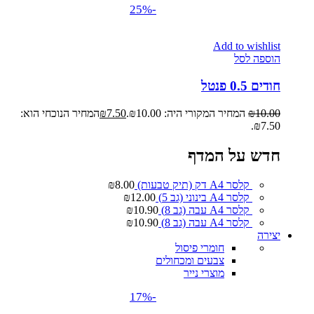
-25%
Add to wishlist
הוספה לסל
חודים 0.5 פנטל
10.00
₪
המחיר המקורי היה: ₪10.00.
7.50
₪
המחיר הנוכחי הוא:
₪7.50.
חדש על המדף
קלסר A4 דק (תיק טבעות)
8.00
₪
קלסר A4 בינוני (גב 5)
12.00
₪
קלסר A4 עבה (גב 8)
10.90
₪
קלסר A4 עבה (גב 8)
10.90
₪
יצירה
חומרי פיסול
צבעים ומכחולים
מוצרי נייר
-17%