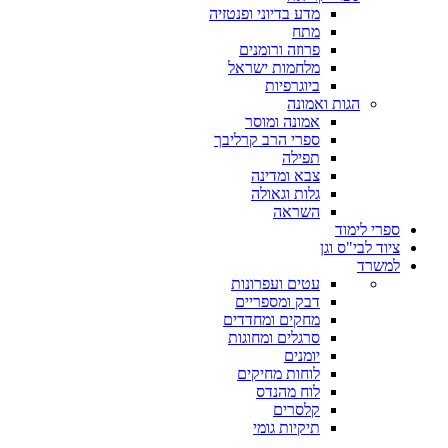
מדע בדיוני ופנטזיה
מתח
פרוזה ורומנים
מלחמות ישראל
ביוגרפיות
הגות ואמונה
אמונה ומוסר
ספרי הרב קרליבך
תפילה
צבא ומדינה
גלות וגאולה
השראה
ספרי לימוד
ציוד לבי"ס וגן
למשרד
עטים ועפרונות
דבק ומספריים
מחקים ומחדדים
סרגלים ומחוגות
יומנים
לוחות מחיקים
לוח מהנדס
קלסרים
תיקיות גומי