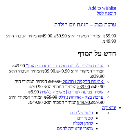
Add to wishlist
הוספה לסל
ערכת בצק – חגיגת יום הולדת
59.90
₪
המחיר המקורי היה: ₪59.90.
49.90
₪
המחיר הנוכחי הוא:
₪49.90.
חדש על המדף
ערכת פייטים להכנת תמונת "בורא פרי הגפן"
49.90
₪
המחיר המקורי היה: ₪49.90.
39.90
₪
המחיר הנוכחי הוא:
₪39.90.
אומנות הרקמה | תרנגול
49.90
₪
המחיר המקורי היה:
₪49.90.
39.90
₪
המחיר הנוכחי הוא: ₪39.90.
שטיח צביעה לפורים | משימה בלשית
5.90
₪
ערכת בצק - ארוחת נודלס
59.90
₪
המחיר המקורי היה:
₪59.90.
49.90
₪
המחיר הנוכחי הוא: ₪49.90.
יודאיקה
כיסוי טליתות
סטנדרים
לחתן ולכלה
מוצרי יודאיקה לחגים