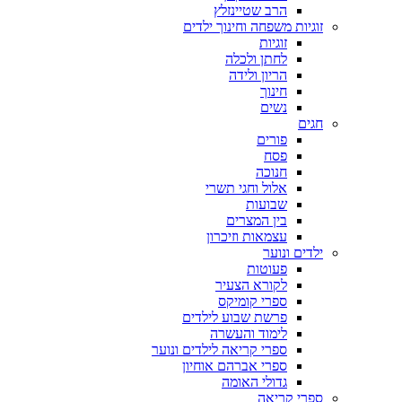
הרב שטיינזלץ
זוגיות משפחה וחינוך ילדים
זוגיות
לחתן ולכלה
הריון ולידה
חינוך
נשים
חגים
פורים
פסח
חנוכה
אלול וחגי תשרי
שבועות
בין המצרים
עצמאות וזיכרון
ילדים ונוער
פעוטות
לקורא הצעיר
ספרי קומיקס
פרשת שבוע לילדים
לימוד והעשרה
ספרי קריאה לילדים ונוער
ספרי אברהם אוחיון
גדולי האומה
ספרי קריאה