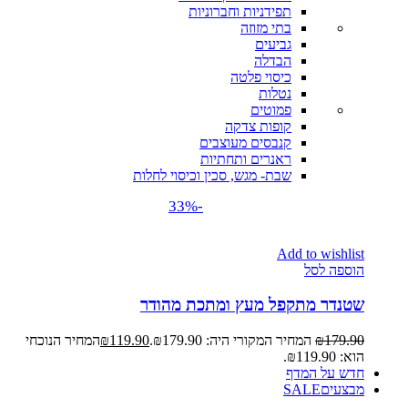
תפידניות וחברוניות
בתי מזוזה
גביעים
הבדלה
כיסוי פלטה
נטלות
פמוטים
קופות צדקה
קנבסים מעוצבים
ראנרים ותחתיות
שבת- מגש, סכין וכיסוי לחלות
-33%
Add to wishlist
הוספה לסל
שטנדר מתקפל מעץ ומתכת מהודר
179.90
₪
המחיר המקורי היה: ₪179.90.
119.90
₪
המחיר הנוכחי
הוא: ₪119.90.
חדש על המדף
מבצעים
SALE