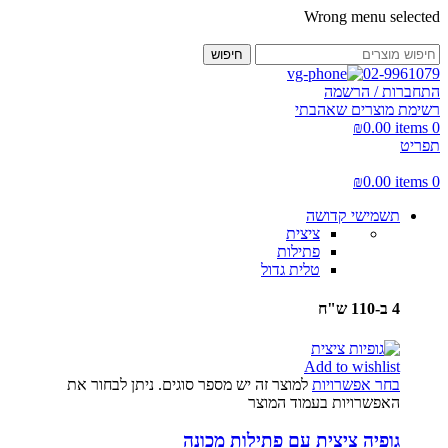
Wrong menu selected
חיפוש
02-9961079
התחברות / הרשמה
רשימת מוצרים שאהבתי
₪
0.00
items
0
תפריט
₪
0.00
items
0
תשמישי קדושה
ציצית
פתילות
טלית גדול
4 ב-110 ש"ח
Add to wishlist
בחר אפשרויות
למוצר זה יש מספר סוגים. ניתן לבחור את
האפשרויות בעמוד המוצר
גופיה ציצית עם פתילות מכונה