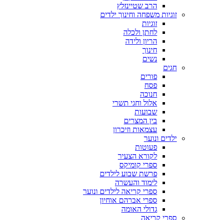
הרב שטיינזלץ
זוגיות משפחה וחינוך ילדים
זוגיות
לחתן ולכלה
הריון ולידה
חינוך
נשים
חגים
פורים
פסח
חנוכה
אלול וחגי תשרי
שבועות
בין המצרים
עצמאות וזיכרון
ילדים ונוער
פעוטות
לקורא הצעיר
ספרי קומיקס
פרשת שבוע לילדים
לימוד והעשרה
ספרי קריאה לילדים ונוער
ספרי אברהם אוחיון
גדולי האומה
ספרי קריאה