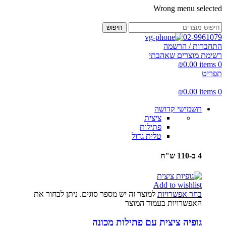
Wrong menu selected
חיפוש
02-9961079
התחברות / הרשמה
רשימת מוצרים שאהבתי
₪
0.00
items
0
תפריט
₪
0.00
items
0
תשמישי קדושה
ציצית
פתילות
טלית גדול
4 ב-110 ש"ח
Add to wishlist
בחר אפשרויות
למוצר זה יש מספר סוגים. ניתן לבחור את
האפשרויות בעמוד המוצר
גופיה ציצית עם פתילות מכונה