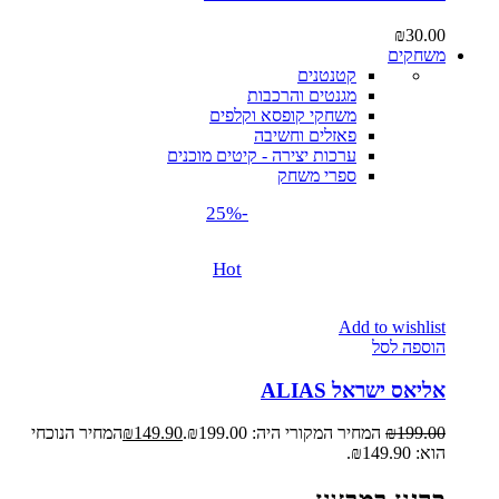
₪
30.00
משחקים
קטנטנים
מגנטים והרכבות
משחקי קופסא וקלפים
פאזלים וחשיבה
ערכות יצירה - קיטים מוכנים
ספרי משחק
-25%
Hot
Add to wishlist
הוספה לסל
אליאס ישראל ALIAS
199.00
₪
המחיר המקורי היה: ₪199.00.
149.90
₪
המחיר הנוכחי
הוא: ₪149.90.