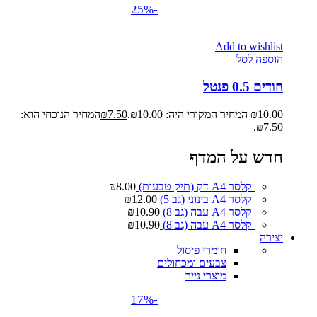
-25%
Add to wishlist
הוספה לסל
חודים 0.5 פנטל
10.00
₪
המחיר המקורי היה: ₪10.00.
7.50
₪
המחיר הנוכחי הוא:
₪7.50.
חדש על המדף
קלסר A4 דק (תיק טבעות)
8.00
₪
קלסר A4 בינוני (גב 5)
12.00
₪
קלסר A4 עבה (גב 8)
10.90
₪
קלסר A4 עבה (גב 8)
10.90
₪
יצירה
חומרי פיסול
צבעים ומכחולים
מוצרי נייר
-17%