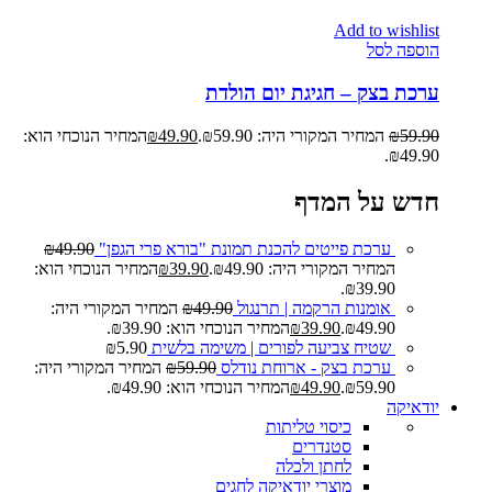
Add to wishlist
הוספה לסל
ערכת בצק – חגיגת יום הולדת
59.90
₪
המחיר המקורי היה: ₪59.90.
49.90
₪
המחיר הנוכחי הוא:
₪49.90.
חדש על המדף
ערכת פייטים להכנת תמונת "בורא פרי הגפן"
49.90
₪
המחיר המקורי היה: ₪49.90.
39.90
₪
המחיר הנוכחי הוא:
₪39.90.
אומנות הרקמה | תרנגול
49.90
₪
המחיר המקורי היה:
₪49.90.
39.90
₪
המחיר הנוכחי הוא: ₪39.90.
שטיח צביעה לפורים | משימה בלשית
5.90
₪
ערכת בצק - ארוחת נודלס
59.90
₪
המחיר המקורי היה:
₪59.90.
49.90
₪
המחיר הנוכחי הוא: ₪49.90.
יודאיקה
כיסוי טליתות
סטנדרים
לחתן ולכלה
מוצרי יודאיקה לחגים