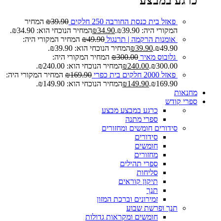
כרגע במבצע
פאזל בית כנסת החורבה 250 חלקים
39.90
₪
המחיר
המקורי היה: ₪39.90.
34.90
₪
המחיר הנוכחי הוא: ₪34.90.
אומנות הרקמה | תרנגול
49.90
₪
המחיר המקורי היה:
₪49.90.
39.90
₪
המחיר הנוכחי הוא: ₪39.90.
גלובוס מאיר
300.00
₪
המחיר המקורי היה:
₪300.00.
240.00
₪
המחיר הנוכחי הוא: ₪240.00.
פאזל 2000 חלקים בית כפרי
169.90
₪
המחיר המקורי היה:
₪169.90.
149.90
₪
המחיר הנוכחי הוא: ₪149.90.
מחנאות
ספרי קודש
כרגע במבצע
מבצע
ספרי מתנה
סידורים חומשים ומחזורים
סידורים
חומשים
מחזורים
ספרי תהילים
סליחות
תיקון קוראים
תנך
זמירונים וברכת המזון
תנך ופרשת שבוע
חומשים ומקראות גדולות