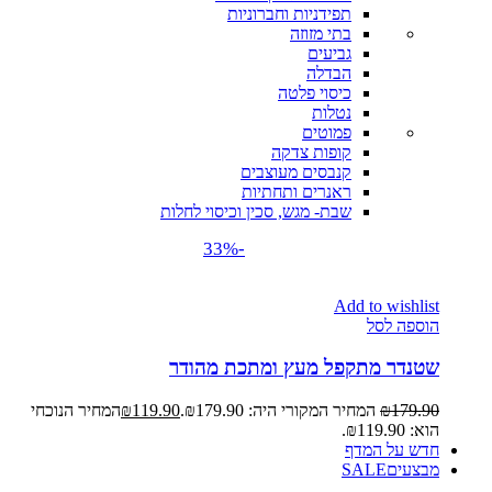
תפידניות וחברוניות
בתי מזוזה
גביעים
הבדלה
כיסוי פלטה
נטלות
פמוטים
קופות צדקה
קנבסים מעוצבים
ראנרים ותחתיות
שבת- מגש, סכין וכיסוי לחלות
-33%
Add to wishlist
הוספה לסל
שטנדר מתקפל מעץ ומתכת מהודר
179.90
₪
המחיר המקורי היה: ₪179.90.
119.90
₪
המחיר הנוכחי
הוא: ₪119.90.
חדש על המדף
מבצעים
SALE