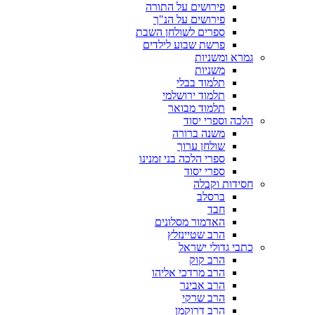
פירושים על התורה
פירושים על הנ"ך
ספרים לשולחן השבת
פרשת שבוע לילדים
גמרא ומשניות
משניות
תלמוד בבלי
תלמוד ירושלמי
תלמוד מבואר
הלכה וספרי יסוד
משנה ברורה
שולחן ערוך
ספרי הלכה בני זמנינו
ספרי יסוד
חסידות וקבלה
ברסלב
חבד
האדמור מסלונים
הרב שטיינזלץ
כתבי גדולי ישראל
הרב קוק
הרב מרדכי אליהו
הרב אבינר
הרב שרקי
הרב דרוקמן