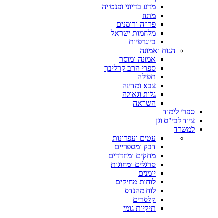
מדע בדיוני ופנטזיה
מתח
פרוזה ורומנים
מלחמות ישראל
ביוגרפיות
הגות ואמונה
אמונה ומוסר
ספרי הרב קרליבך
תפילה
צבא ומדינה
גלות וגאולה
השראה
ספרי לימוד
ציוד לבי"ס וגן
למשרד
עטים ועפרונות
דבק ומספריים
מחקים ומחדדים
סרגלים ומחוגות
יומנים
לוחות מחיקים
לוח מהנדס
קלסרים
תיקיות גומי