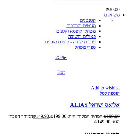
₪
30.00
משחקים
קטנטנים
מגנטים והרכבות
משחקי קופסא וקלפים
פאזלים וחשיבה
ערכות יצירה - קיטים מוכנים
ספרי משחק
-25%
Hot
Add to wishlist
הוספה לסל
אליאס ישראל ALIAS
199.00
₪
המחיר המקורי היה: ₪199.00.
149.90
₪
המחיר הנוכחי
הוא: ₪149.90.