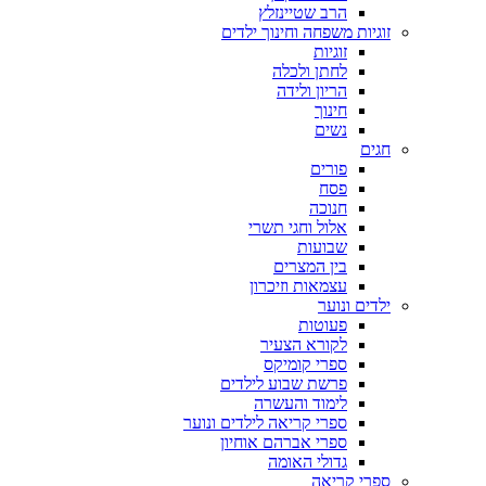
הרב שטיינזלץ
זוגיות משפחה וחינוך ילדים
זוגיות
לחתן ולכלה
הריון ולידה
חינוך
נשים
חגים
פורים
פסח
חנוכה
אלול וחגי תשרי
שבועות
בין המצרים
עצמאות וזיכרון
ילדים ונוער
פעוטות
לקורא הצעיר
ספרי קומיקס
פרשת שבוע לילדים
לימוד והעשרה
ספרי קריאה לילדים ונוער
ספרי אברהם אוחיון
גדולי האומה
ספרי קריאה