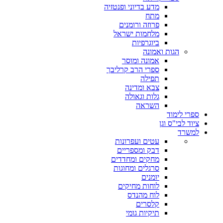
מדע בדיוני ופנטזיה
מתח
פרוזה ורומנים
מלחמות ישראל
ביוגרפיות
הגות ואמונה
אמונה ומוסר
ספרי הרב קרליבך
תפילה
צבא ומדינה
גלות וגאולה
השראה
ספרי לימוד
ציוד לבי"ס וגן
למשרד
עטים ועפרונות
דבק ומספריים
מחקים ומחדדים
סרגלים ומחוגות
יומנים
לוחות מחיקים
לוח מהנדס
קלסרים
תיקיות גומי