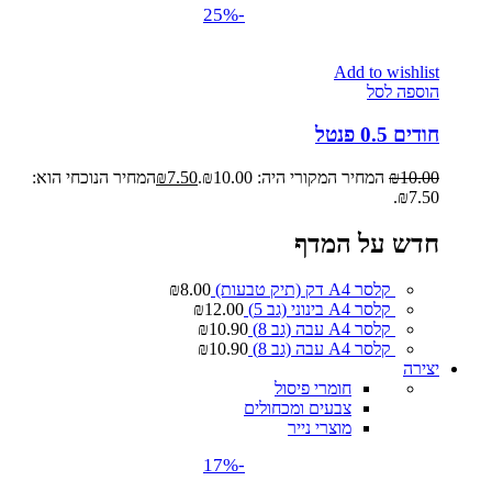
-25%
Add to wishlist
הוספה לסל
חודים 0.5 פנטל
10.00
₪
המחיר המקורי היה: ₪10.00.
7.50
₪
המחיר הנוכחי הוא:
₪7.50.
חדש על המדף
קלסר A4 דק (תיק טבעות)
8.00
₪
קלסר A4 בינוני (גב 5)
12.00
₪
קלסר A4 עבה (גב 8)
10.90
₪
קלסר A4 עבה (גב 8)
10.90
₪
יצירה
חומרי פיסול
צבעים ומכחולים
מוצרי נייר
-17%