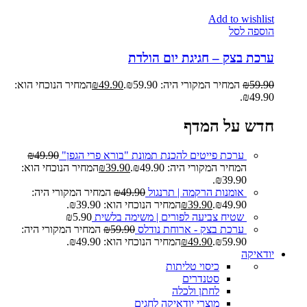
Add to wishlist
הוספה לסל
ערכת בצק – חגיגת יום הולדת
59.90
₪
המחיר המקורי היה: ₪59.90.
49.90
₪
המחיר הנוכחי הוא:
₪49.90.
חדש על המדף
ערכת פייטים להכנת תמונת "בורא פרי הגפן"
49.90
₪
המחיר המקורי היה: ₪49.90.
39.90
₪
המחיר הנוכחי הוא:
₪39.90.
אומנות הרקמה | תרנגול
49.90
₪
המחיר המקורי היה:
₪49.90.
39.90
₪
המחיר הנוכחי הוא: ₪39.90.
שטיח צביעה לפורים | משימה בלשית
5.90
₪
ערכת בצק - ארוחת נודלס
59.90
₪
המחיר המקורי היה:
₪59.90.
49.90
₪
המחיר הנוכחי הוא: ₪49.90.
יודאיקה
כיסוי טליתות
סטנדרים
לחתן ולכלה
מוצרי יודאיקה לחגים