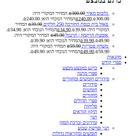
כרגע במבצע
גלובוס מאיר
300.00
₪
המחיר המקורי היה:
₪300.00.
240.00
₪
המחיר הנוכחי הוא: ₪240.00.
פאזל בית כנסת החורבה 250 חלקים
39.90
₪
המחיר
המקורי היה: ₪39.90.
34.90
₪
המחיר הנוכחי הוא: ₪34.90.
אומנות הרקמה | תרנגול
49.90
₪
המחיר המקורי היה:
₪49.90.
39.90
₪
המחיר הנוכחי הוא: ₪39.90.
משחק פטריות
59.90
₪
המחיר המקורי היה:
₪59.90.
49.90
₪
המחיר הנוכחי הוא: ₪49.90.
מחנאות
ספרי קודש
כרגע במבצע
מבצע
ספרי מתנה
סידורים חומשים ומחזורים
סידורים
חומשים
מחזורים
ספרי תהילים
סליחות
תיקון קוראים
תנך
זמירונים וברכת המזון
תנך ופרשת שבוע
חומשים ומקראות גדולות