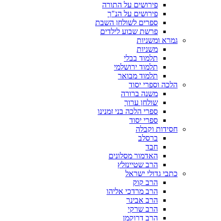
פירושים על התורה
פירושים על הנ"ך
ספרים לשולחן השבת
פרשת שבוע לילדים
גמרא ומשניות
משניות
תלמוד בבלי
תלמוד ירושלמי
תלמוד מבואר
הלכה וספרי יסוד
משנה ברורה
שולחן ערוך
ספרי הלכה בני זמנינו
ספרי יסוד
חסידות וקבלה
ברסלב
חבד
האדמור מסלונים
הרב שטיינזלץ
כתבי גדולי ישראל
הרב קוק
הרב מרדכי אליהו
הרב אבינר
הרב שרקי
הרב דרוקמן