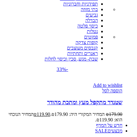
תפידניות וחברוניות
בתי מזוזה
גביעים
הבדלה
כיסוי פלטה
נטלות
פמוטים
קופות צדקה
קנבסים מעוצבים
ראנרים ותחתיות
שבת- מגש, סכין וכיסוי לחלות
-33%
Add to wishlist
הוספה לסל
שטנדר מתקפל מעץ ומתכת מהודר
179.90
₪
המחיר המקורי היה: ₪179.90.
119.90
₪
המחיר הנוכחי
הוא: ₪119.90.
חדש על המדף
מבצעים
SALE