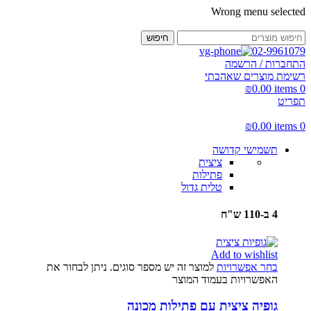
Wrong menu selected
חיפוש
02-9961079
התחברות / הרשמה
רשימת מוצרים שאהבתי
₪
0.00
items
0
תפריט
₪
0.00
items
0
תשמישי קדושה
ציצית
פתילות
טלית גדול
4 ב-110 ש"ח
Add to wishlist
בחר אפשרויות
למוצר זה יש מספר סוגים. ניתן לבחור את
האפשרויות בעמוד המוצר
גופיה ציצית עם פתילות מכונה