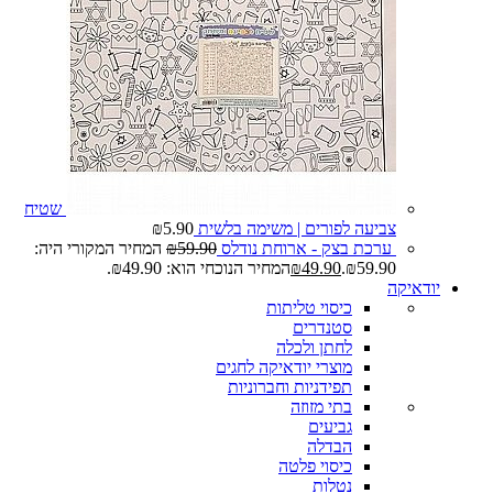
שטיח
צביעה לפורים | משימה בלשית
5.90
₪
ערכת בצק - ארוחת נודלס
59.90
₪
המחיר המקורי היה:
₪59.90.
49.90
₪
המחיר הנוכחי הוא: ₪49.90.
יודאיקה
כיסוי טליתות
סטנדרים
לחתן ולכלה
מוצרי יודאיקה לחגים
תפידניות וחברוניות
בתי מזוזה
גביעים
הבדלה
כיסוי פלטה
נטלות