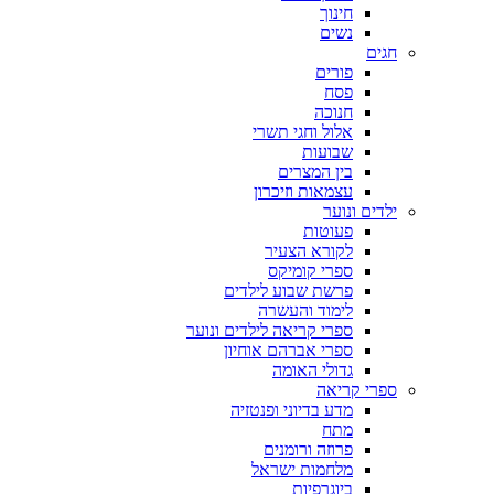
חינוך
נשים
חגים
פורים
פסח
חנוכה
אלול וחגי תשרי
שבועות
בין המצרים
עצמאות וזיכרון
ילדים ונוער
פעוטות
לקורא הצעיר
ספרי קומיקס
פרשת שבוע לילדים
לימוד והעשרה
ספרי קריאה לילדים ונוער
ספרי אברהם אוחיון
גדולי האומה
ספרי קריאה
מדע בדיוני ופנטזיה
מתח
פרוזה ורומנים
מלחמות ישראל
ביוגרפיות