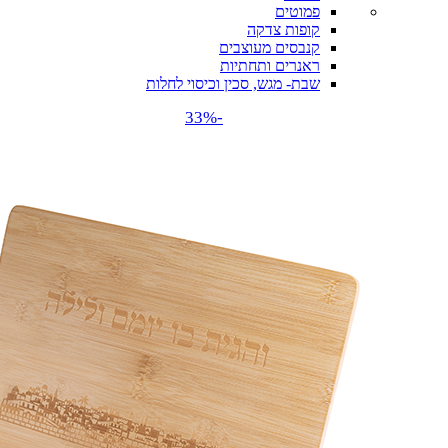
פמוטים
קופות צדקה
קנבסים מעוצבים
ראנרים ותחתיות
שבת- מגש, סכין וכיסוי לחלות
-33%