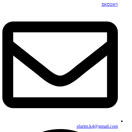
וואטסאפ
sfarim.k4@gmail.com