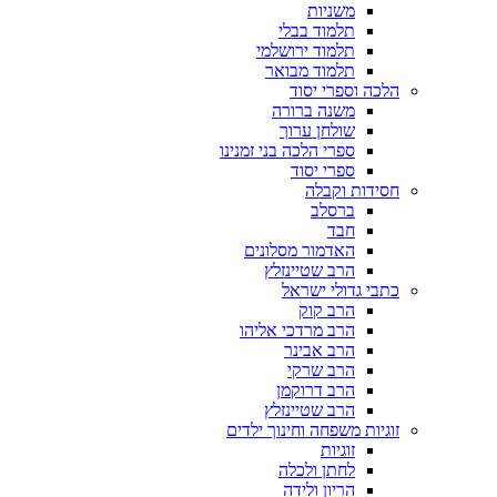
משניות
תלמוד בבלי
תלמוד ירושלמי
תלמוד מבואר
הלכה וספרי יסוד
משנה ברורה
שולחן ערוך
ספרי הלכה בני זמנינו
ספרי יסוד
חסידות וקבלה
ברסלב
חבד
האדמור מסלונים
הרב שטיינזלץ
כתבי גדולי ישראל
הרב קוק
הרב מרדכי אליהו
הרב אבינר
הרב שרקי
הרב דרוקמן
הרב שטיינזלץ
זוגיות משפחה וחינוך ילדים
זוגיות
לחתן ולכלה
הריון ולידה