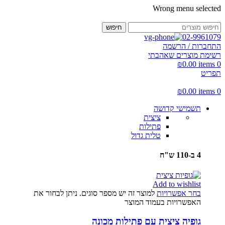
Wrong menu selected
חיפוש
02-9961079
התחברות / הרשמה
רשימת מוצרים שאהבתי
₪
0.00
items
0
תפריט
₪
0.00
items
0
תשמישי קדושה
ציצית
פתילות
טלית גדול
4 ב-110 ש"ח
Add to wishlist
בחר אפשרויות
למוצר זה יש מספר סוגים. ניתן לבחור את
האפשרויות בעמוד המוצר
גופיה ציצית עם פתילות מכונה