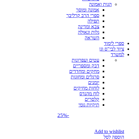
הגות ואמונה
אמונה ומוסר
ספרי הרב קרליבך
תפילה
צבא ומדינה
גלות וגאולה
השראה
ספרי לימוד
ציוד לבי"ס וגן
למשרד
עטים ועפרונות
דבק ומספריים
מחקים ומחדדים
סרגלים ומחוגות
יומנים
לוחות מחיקים
לוח מהנדס
קלסרים
תיקיות גומי
-25%
Add to wishlist
הוספה לסל