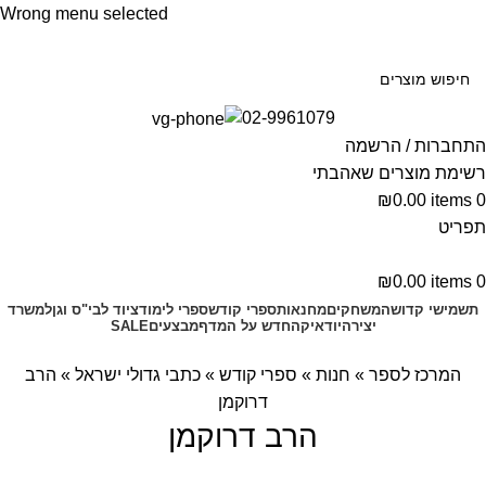
Wrong menu selected
02-9961079
התחברות / הרשמה
רשימת מוצרים שאהבתי
₪
0.00
items
0
תפריט
₪
0.00
items
0
תשמישי קדושה
משחקים
מחנאות
ספרי קודש
ספרי לימוד
ציוד לבי"ס וגן
למשרד
יצירה
יודאיקה
חדש על המדף
מבצעים
SALE
המרכז לספר
»
חנות
»
ספרי קודש
»
כתבי גדולי ישראל
»
הרב
דרוקמן
הרב דרוקמן