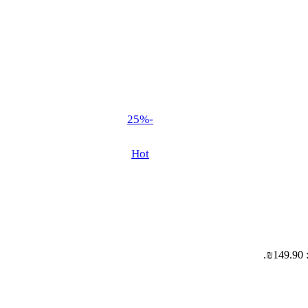
-25%
Hot
.