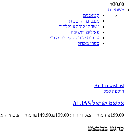
₪
30.00
משחקים
קטנטנים
מגנטים והרכבות
משחקי קופסא וקלפים
פאזלים וחשיבה
ערכות יצירה - קיטים מוכנים
ספרי משחק
Add to wishlist
הוספה לסל
אליאס ישראל ALIAS
199.00
₪
המחיר המקורי היה: ₪199.00.
149.90
₪
המחיר הנוכחי הוא: ₪149.90
כרגע במבצע