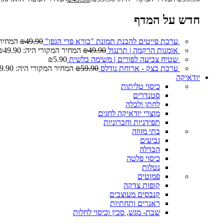
חדש על המדף
ערכת פייטים להכנת תמונת "בורא פרי הגפן"
49.90
₪
המחיר המ
אומנות הרקמה | תרנגול
49.90
₪
המחיר המקורי היה: ₪49.90.
שטיח צביעה לפורים | משימה בלשית
5.90
₪
ערכת בצק - ארוחת נודלס
59.90
₪
המחיר המקורי היה: ₪59.90.
יודאיקה
כיסוי טליתות
סטנדרים
לחתן ולכלה
מוצרי יודאיקה לחגים
תפידניות וחברוניות
בתי מזוזה
גביעים
הבדלה
כיסוי פלטה
נטלות
פמוטים
קופות צדקה
קנבסים מעוצבים
ראנרים ותחתיות
שבת- מגש, סכין וכיסוי לחלות