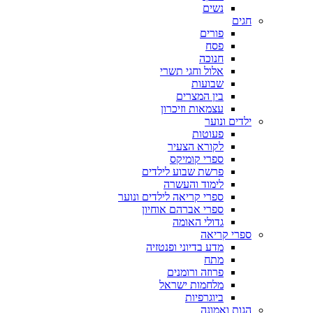
נשים
חגים
פורים
פסח
חנוכה
אלול וחגי תשרי
שבועות
בין המצרים
עצמאות וזיכרון
ילדים ונוער
פעוטות
לקורא הצעיר
ספרי קומיקס
פרשת שבוע לילדים
לימוד והעשרה
ספרי קריאה לילדים ונוער
ספרי אברהם אוחיון
גדולי האומה
ספרי קריאה
מדע בדיוני ופנטזיה
מתח
פרוזה ורומנים
מלחמות ישראל
ביוגרפיות
הגות ואמונה