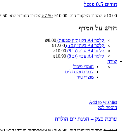
חודים 0.5 פנטל
10.00
₪
המחיר המקורי היה: ₪10.00.
7.50
₪
המחיר הנוכחי הוא: ₪7.50.
חדש על המדף
קלסר A4 דק (תיק טבעות)
8.00
₪
קלסר A4 בינוני (גב 5)
12.00
₪
קלסר A4 עבה (גב 8)
10.90
₪
קלסר A4 עבה (גב 8)
10.90
₪
יצירה
חומרי פיסול
צבעים ומכחולים
מוצרי נייר
Add to wishlist
הוספה לסל
ערכת בצק – חגיגת יום הולדת
59.90
₪
המחיר המקורי היה: ₪59.90.
49.90
₪
המחיר הנוכחי הוא: ₪49.90.