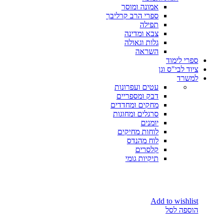
אמונה ומוסר
ספרי הרב קרליבך
תפילה
צבא ומדינה
גלות וגאולה
השראה
ספרי לימוד
ציוד לבי"ס וגן
למשרד
עטים ועפרונות
דבק ומספריים
מחקים ומחדדים
סרגלים ומחוגות
יומנים
לוחות מחיקים
לוח מהנדס
קלסרים
תיקיות גומי
Add to wishlist
הוספה לסל