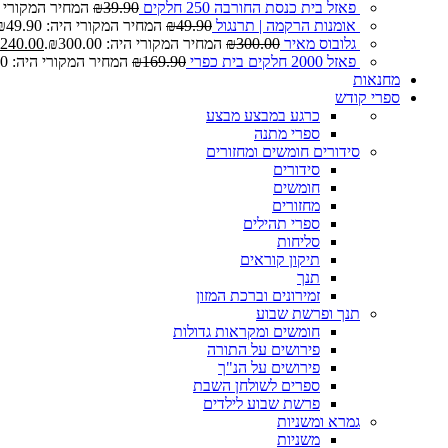
פאזל בית כנסת החורבה 250 חלקים
39.90
₪
המחיר המקורי היה: 0
אומנות הרקמה | תרנגול
49.90
₪
המחיר המקורי היה: ₪49.90.
גלובוס מאיר
300.00
₪
המחיר המקורי היה: ₪300.00.
240.00
פאזל 2000 חלקים בית כפרי
169.90
₪
המחיר המקורי היה: ₪169.90.
מחנאות
ספרי קודש
כרגע במבצע
מבצע
ספרי מתנה
סידורים חומשים ומחזורים
סידורים
חומשים
מחזורים
ספרי תהילים
סליחות
תיקון קוראים
תנך
זמירונים וברכת המזון
תנך ופרשת שבוע
חומשים ומקראות גדולות
פירושים על התורה
פירושים על הנ"ך
ספרים לשולחן השבת
פרשת שבוע לילדים
גמרא ומשניות
משניות