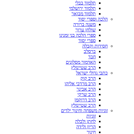
תלמוד בבלי
תלמוד ירושלמי
תלמוד מבואר
הלכה וספרי יסוד
משנה ברורה
שולחן ערוך
ספרי הלכה בני זמנינו
ספרי יסוד
חסידות וקבלה
ברסלב
חבד
האדמור מסלונים
הרב שטיינזלץ
כתבי גדולי ישראל
הרב קוק
הרב מרדכי אליהו
הרב אבינר
הרב שרקי
הרב דרוקמן
הרב שטיינזלץ
זוגיות משפחה וחינוך ילדים
זוגיות
לחתן ולכלה
הריון ולידה
חינוך