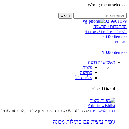
Wrong menu selected
חיפוש
02-9961079
התחברות / הרשמה
רשימת מוצרים שאהבתי
₪
0.00
items
0
תפריט
₪
0.00
items
0
תשמישי קדושה
ציצית
פתילות
טלית גדול
4 ב-110 ש"ח
Add to wishlist
בחר אפשרויות
למוצר זה יש מספר סוגים. ניתן לבחור את האפשרויו
גופיה ציצית עם פתילות מכונה