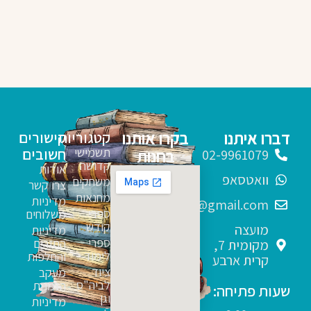
דברו איתנו
בקרו אותנו
קטגוריות
קישורים
תשמישי
חשובים
בחנות
02-9961079
קדושה
אודות
וואטסאפ
משחקים
צרו קשר
מחנאות
מדיניות
sfarim.k4@gmail.com
ספרי
משלוחים
קודש
מועצה
מדיניות
ספרי
החזרים
מקומית 7,
לימוד
והחלפות
קרית ארבע
ציוד
מעקב
לביה"ס
הזמנות
שעות פתיחה:
וגן
מדיניות