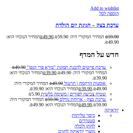
Add to wishlist
הוספה לסל
ערכת בצק – חגיגת יום הולדת
59.90
₪
המחיר המקורי היה: ₪59.90.
49.90
₪
המחיר הנוכחי הוא:
₪49.90.
חדש על המדף
ערכת פייטים להכנת תמונת "בורא פרי הגפן"
49.90
₪
המחיר המקורי היה: ₪49.90.
39.90
₪
המחיר הנוכחי הוא:
₪39.90.
אומנות הרקמה | תרנגול
49.90
₪
המחיר המקורי היה:
₪49.90.
39.90
₪
המחיר הנוכחי הוא: ₪39.90.
שטיח צביעה לפורים | משימה בלשית
5.90
₪
ערכת בצק - ארוחת נודלס
59.90
₪
המחיר המקורי היה:
₪59.90.
49.90
₪
המחיר הנוכחי הוא: ₪49.90.
יודאיקה
כיסוי טליתות
סטנדרים
לחתן ולכלה
מוצרי יודאיקה לחגים