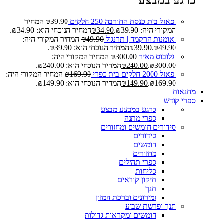
כרגע במבצע
פאזל בית כנסת החורבה 250 חלקים
39.90
₪
המחיר
המקורי היה: ₪39.90.
34.90
₪
המחיר הנוכחי הוא: ₪34.90.
אומנות הרקמה | תרנגול
49.90
₪
המחיר המקורי היה:
₪49.90.
39.90
₪
המחיר הנוכחי הוא: ₪39.90.
גלובוס מאיר
300.00
₪
המחיר המקורי היה:
₪300.00.
240.00
₪
המחיר הנוכחי הוא: ₪240.00.
פאזל 2000 חלקים בית כפרי
169.90
₪
המחיר המקורי היה:
₪169.90.
149.90
₪
המחיר הנוכחי הוא: ₪149.90.
מחנאות
ספרי קודש
כרגע במבצע
מבצע
ספרי מתנה
סידורים חומשים ומחזורים
סידורים
חומשים
מחזורים
ספרי תהילים
סליחות
תיקון קוראים
תנך
זמירונים וברכת המזון
תנך ופרשת שבוע
חומשים ומקראות גדולות