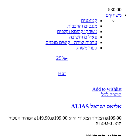
₪
30.00
משחקים
קטנטנים
מגנטים והרכבות
משחקי קופסא וקלפים
פאזלים וחשיבה
ערכות יצירה - קיטים מוכנים
ספרי משחק
-25%
Hot
Add to wishlist
הוספה לסל
אליאס ישראל ALIAS
199.00
₪
המחיר המקורי היה: ₪199.00.
149.90
₪
המחיר הנוכחי
הוא: ₪149.90.