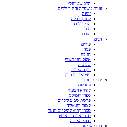
הרב שטיינזלץ
זוגיות משפחה וחינוך ילדים
זוגיות
לחתן ולכלה
הריון ולידה
חינוך
נשים
חגים
פורים
פסח
חנוכה
אלול וחגי תשרי
שבועות
בין המצרים
עצמאות וזיכרון
ילדים ונוער
פעוטות
לקורא הצעיר
ספרי קומיקס
פרשת שבוע לילדים
לימוד והעשרה
ספרי קריאה לילדים ונוער
ספרי אברהם אוחיון
גדולי האומה
ספרי קריאה