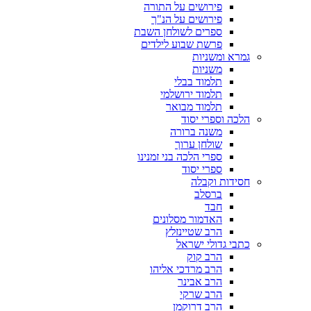
פירושים על התורה
פירושים על הנ"ך
ספרים לשולחן השבת
פרשת שבוע לילדים
גמרא ומשניות
משניות
תלמוד בבלי
תלמוד ירושלמי
תלמוד מבואר
הלכה וספרי יסוד
משנה ברורה
שולחן ערוך
ספרי הלכה בני זמנינו
ספרי יסוד
חסידות וקבלה
ברסלב
חבד
האדמור מסלונים
הרב שטיינזלץ
כתבי גדולי ישראל
הרב קוק
הרב מרדכי אליהו
הרב אבינר
הרב שרקי
הרב דרוקמן