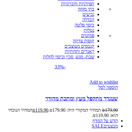
תפידניות וחברוניות
בתי מזוזה
גביעים
הבדלה
כיסוי פלטה
נטלות
פמוטים
קופות צדקה
קנבסים מעוצבים
ראנרים ותחתיות
שבת- מגש, סכין וכיסוי לחלות
-33%
Add to wishlist
הוספה לסל
שטנדר מתקפל מעץ ומתכת מהודר
179.90
₪
המחיר המקורי היה: ₪179.90.
119.90
₪
המחיר הנוכחי
הוא: ₪119.90.
חדש על המדף
מבצעים
SALE