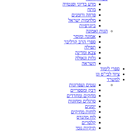
מדע בדיוני ופנטזיה
מתח
פרוזה ורומנים
מלחמות ישראל
ביוגרפיות
הגות ואמונה
אמונה ומוסר
ספרי הרב קרליבך
תפילה
צבא ומדינה
גלות וגאולה
השראה
ספרי לימוד
ציוד לבי"ס וגן
למשרד
עטים ועפרונות
דבק ומספריים
מחקים ומחדדים
סרגלים ומחוגות
יומנים
לוחות מחיקים
לוח מהנדס
קלסרים
תיקיות גומי