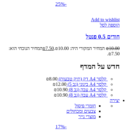
-25%
Add to wishlist
הוספה לסל
חודים 0.5 פנטל
10.00
₪
המחיר המקורי היה: ₪10.00.
7.50
₪
המחיר הנוכחי הוא:
₪7.50.
חדש על המדף
קלסר A4 דק (תיק טבעות)
8.00
₪
קלסר A4 בינוני (גב 5)
12.00
₪
קלסר A4 עבה (גב 8)
10.90
₪
קלסר A4 עבה (גב 8)
10.90
₪
יצירה
חומרי פיסול
צבעים ומכחולים
מוצרי נייר
-17%