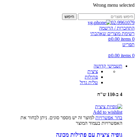
Wrong menu selected
חיפוש
02-9961079
התחברות / הרשמה
רשימת מוצרים שאהבתי
₪
0.00
items
0
תפריט
₪
0.00
items
0
תשמישי קדושה
ציצית
פתילות
טלית גדול
4 ב-110 ש"ח
Add to wishlist
בחר אפשרויות
למוצר זה יש מספר סוגים. ניתן לבחור את
האפשרויות בעמוד המוצר
גופיה ציצית עם פתילות מכונה