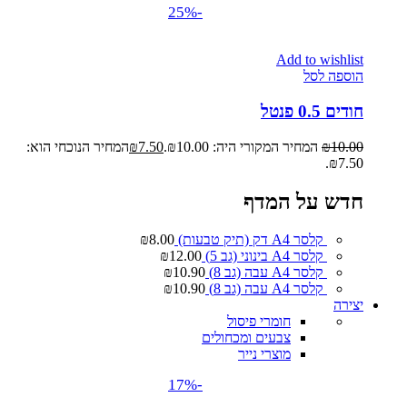
-25%
Add to wishlist
הוספה לסל
חודים 0.5 פנטל
10.00
₪
המחיר המקורי היה: ₪10.00.
7.50
₪
המחיר הנוכחי הוא:
₪7.50.
חדש על המדף
קלסר A4 דק (תיק טבעות)
8.00
₪
קלסר A4 בינוני (גב 5)
12.00
₪
קלסר A4 עבה (גב 8)
10.90
₪
קלסר A4 עבה (גב 8)
10.90
₪
יצירה
חומרי פיסול
צבעים ומכחולים
מוצרי נייר
-17%