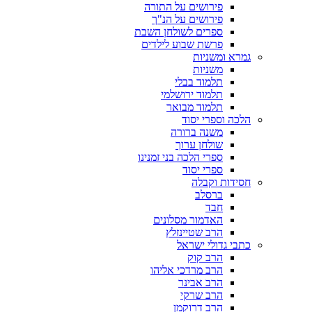
פירושים על התורה
פירושים על הנ"ך
ספרים לשולחן השבת
פרשת שבוע לילדים
גמרא ומשניות
משניות
תלמוד בבלי
תלמוד ירושלמי
תלמוד מבואר
הלכה וספרי יסוד
משנה ברורה
שולחן ערוך
ספרי הלכה בני זמנינו
ספרי יסוד
חסידות וקבלה
ברסלב
חבד
האדמור מסלונים
הרב שטיינזלץ
כתבי גדולי ישראל
הרב קוק
הרב מרדכי אליהו
הרב אבינר
הרב שרקי
הרב דרוקמן