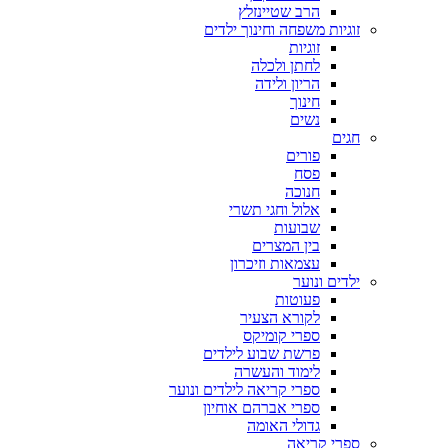
הרב שטיינזלץ
זוגיות משפחה וחינוך ילדים
זוגיות
לחתן ולכלה
הריון ולידה
חינוך
נשים
חגים
פורים
פסח
חנוכה
אלול וחגי תשרי
שבועות
בין המצרים
עצמאות וזיכרון
ילדים ונוער
פעוטות
לקורא הצעיר
ספרי קומיקס
פרשת שבוע לילדים
לימוד והעשרה
ספרי קריאה לילדים ונוער
ספרי אברהם אוחיון
גדולי האומה
ספרי קריאה