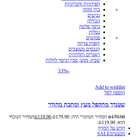
תפידניות וחברוניות
בתי מזוזה
גביעים
הבדלה
כיסוי פלטה
נטלות
פמוטים
קופות צדקה
קנבסים מעוצבים
ראנרים ותחתיות
שבת- מגש, סכין וכיסוי לחלות
-33%
Add to wishlist
הוספה לסל
שטנדר מתקפל מעץ ומתכת מהודר
179.90
₪
המחיר המקורי היה: ₪179.90.
119.90
₪
המחיר הנוכחי
הוא: ₪119.90.
חדש על המדף
מבצעים
SALE