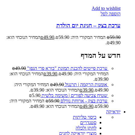
Add to wishlist
הוספה לסל
ערכת בצק – חגיגת יום הולדת
59.90
₪
המחיר המקורי היה: ₪59.90.
49.90
₪
המחיר הנוכחי הוא:
₪49.90.
חדש על המדף
ערכת פייטים להכנת תמונת "בורא פרי הגפן"
49.90
₪
המחיר המקורי היה: ₪49.90.
39.90
₪
המחיר הנוכחי הוא:
₪39.90.
אומנות הרקמה | תרנגול
49.90
₪
המחיר המקורי היה:
₪49.90.
39.90
₪
המחיר הנוכחי הוא: ₪39.90.
שטיח צביעה לפורים | משימה בלשית
5.90
₪
ערכת בצק - ארוחת נודלס
59.90
₪
המחיר המקורי היה:
₪59.90.
49.90
₪
המחיר הנוכחי הוא: ₪49.90.
יודאיקה
כיסוי טליתות
סטנדרים
לחתן ולכלה
מוצרי יודאיקה לחגים