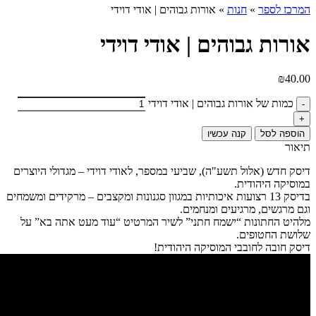
המרכז לספר
»
חנות
»
אורות גבוהים | אודי דוידי
אורות גבוהים | אודי דוידי
₪
40.00
כמות של אורות גבוהים | אודי דוידי
הוספה לסל
קנה עכשיו
תיאור
דיסק חדש (אלול תשע"ה), שביעי במספר, לאודי דוידי – מגדולי היוצרים
במוסיקה היהודית.
בדיסק 13 רצועות איכותיות במגוון סגנונות ומקצבים – מרקידים ומשמחים
וגם מרגשים, מרגיעים ומנחמים.
מלהיט החתונות “ישמח חתני” לשיר המרטיט “עוד מעט אתה בא” על
שלושת החטופים.
דיסק חובה לחובבי המוסיקה היהודית!