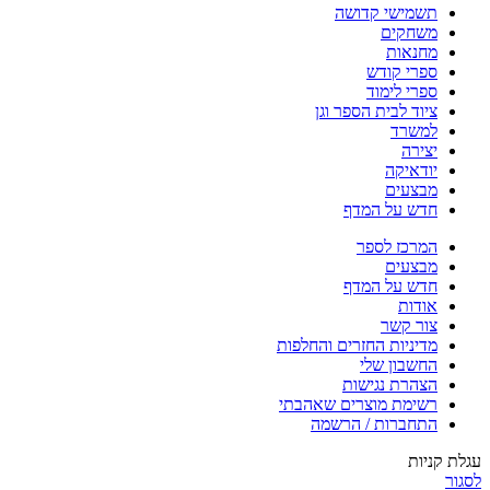
תשמישי קדושה
משחקים
מחנאות
ספרי קודש
ספרי לימוד
ציוד לבית הספר וגן
למשרד
יצירה
יודאיקה
מבצעים
חדש על המדף
המרכז לספר
מבצעים
חדש על המדף
אודות
צור קשר
מדיניות החזרים והחלפות
החשבון שלי
הצהרת נגישות
רשימת מוצרים שאהבתי
התחברות / הרשמה
עגלת קניות
לסגור