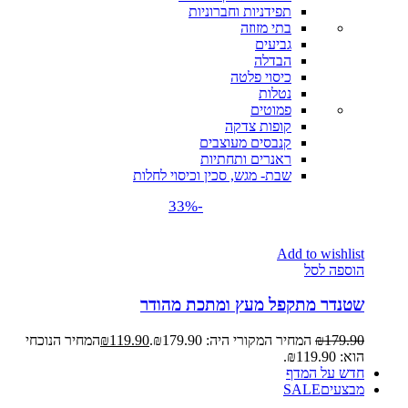
תפידניות וחברוניות
בתי מזוזה
גביעים
הבדלה
כיסוי פלטה
נטלות
פמוטים
קופות צדקה
קנבסים מעוצבים
ראנרים ותחתיות
שבת- מגש, סכין וכיסוי לחלות
-33%
Add to wishlist
הוספה לסל
שטנדר מתקפל מעץ ומתכת מהודר
179.90
₪
המחיר המקורי היה: ₪179.90.
119.90
₪
המחיר הנוכחי
הוא: ₪119.90.
חדש על המדף
מבצעים
SALE