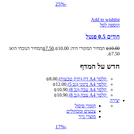
-25%
Add to wishlist
הוספה לסל
חודים 0.5 פנטל
10.00
₪
המחיר המקורי היה: ₪10.00.
7.50
₪
המחיר הנוכחי הוא:
₪7.50.
חדש על המדף
קלסר A4 דק (תיק טבעות)
8.00
₪
קלסר A4 בינוני (גב 5)
12.00
₪
קלסר A4 עבה (גב 8)
10.90
₪
קלסר A4 עבה (גב 8)
10.90
₪
יצירה
חומרי פיסול
צבעים ומכחולים
מוצרי נייר
-17%