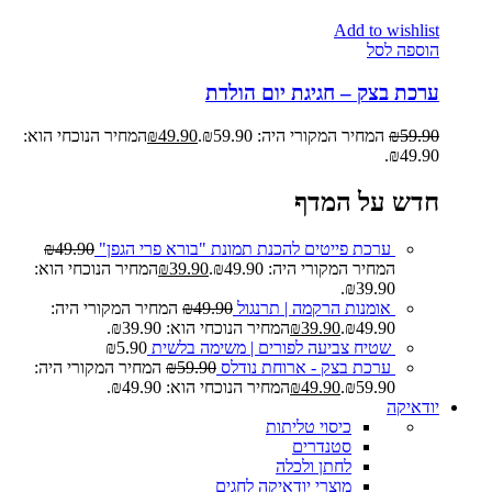
Add to wishlist
הוספה לסל
ערכת בצק – חגיגת יום הולדת
59.90
₪
המחיר המקורי היה: ₪59.90.
49.90
₪
המחיר הנוכחי הוא:
₪49.90.
חדש על המדף
ערכת פייטים להכנת תמונת "בורא פרי הגפן"
49.90
₪
המחיר המקורי היה: ₪49.90.
39.90
₪
המחיר הנוכחי הוא:
₪39.90.
אומנות הרקמה | תרנגול
49.90
₪
המחיר המקורי היה:
₪49.90.
39.90
₪
המחיר הנוכחי הוא: ₪39.90.
שטיח צביעה לפורים | משימה בלשית
5.90
₪
ערכת בצק - ארוחת נודלס
59.90
₪
המחיר המקורי היה:
₪59.90.
49.90
₪
המחיר הנוכחי הוא: ₪49.90.
יודאיקה
כיסוי טליתות
סטנדרים
לחתן ולכלה
מוצרי יודאיקה לחגים