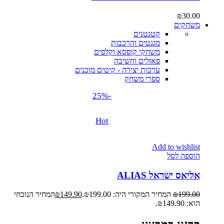
₪
30.00
משחקים
קטנטנים
מגנטים והרכבות
משחקי קופסא וקלפים
פאזלים וחשיבה
ערכות יצירה - קיטים מוכנים
ספרי משחק
-25%
Hot
Add to wishlist
הוספה לסל
אליאס ישראל ALIAS
199.00
₪
המחיר המקורי היה: ₪199.00.
149.90
₪
המחיר הנוכחי
הוא: ₪149.90.