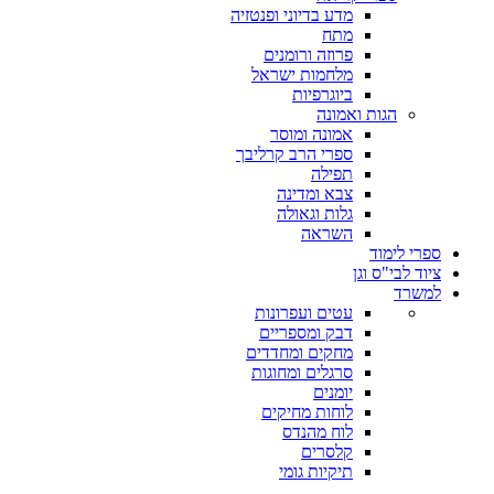
מדע בדיוני ופנטזיה
מתח
פרוזה ורומנים
מלחמות ישראל
ביוגרפיות
הגות ואמונה
אמונה ומוסר
ספרי הרב קרליבך
תפילה
צבא ומדינה
גלות וגאולה
השראה
ספרי לימוד
ציוד לבי"ס וגן
למשרד
עטים ועפרונות
דבק ומספריים
מחקים ומחדדים
סרגלים ומחוגות
יומנים
לוחות מחיקים
לוח מהנדס
קלסרים
תיקיות גומי