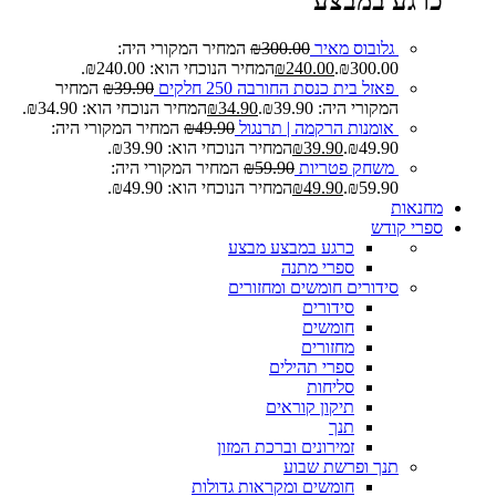
כרגע במבצע
גלובוס מאיר
300.00
₪
המחיר המקורי היה:
₪300.00.
240.00
₪
המחיר הנוכחי הוא: ₪240.00.
פאזל בית כנסת החורבה 250 חלקים
39.90
₪
המחיר
המקורי היה: ₪39.90.
34.90
₪
המחיר הנוכחי הוא: ₪34.90.
אומנות הרקמה | תרנגול
49.90
₪
המחיר המקורי היה:
₪49.90.
39.90
₪
המחיר הנוכחי הוא: ₪39.90.
משחק פטריות
59.90
₪
המחיר המקורי היה:
₪59.90.
49.90
₪
המחיר הנוכחי הוא: ₪49.90.
מחנאות
ספרי קודש
כרגע במבצע
מבצע
ספרי מתנה
סידורים חומשים ומחזורים
סידורים
חומשים
מחזורים
ספרי תהילים
סליחות
תיקון קוראים
תנך
זמירונים וברכת המזון
תנך ופרשת שבוע
חומשים ומקראות גדולות