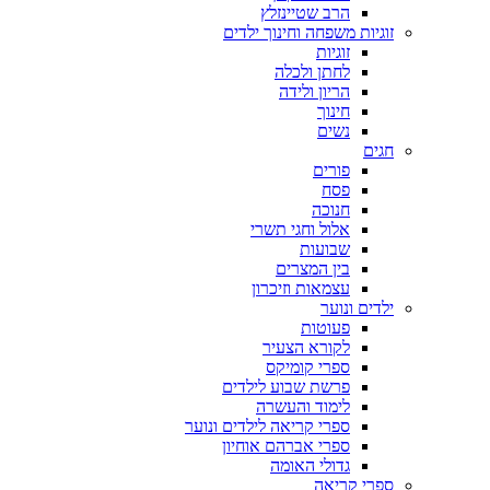
הרב שטיינזלץ
זוגיות משפחה וחינוך ילדים
זוגיות
לחתן ולכלה
הריון ולידה
חינוך
נשים
חגים
פורים
פסח
חנוכה
אלול וחגי תשרי
שבועות
בין המצרים
עצמאות וזיכרון
ילדים ונוער
פעוטות
לקורא הצעיר
ספרי קומיקס
פרשת שבוע לילדים
לימוד והעשרה
ספרי קריאה לילדים ונוער
ספרי אברהם אוחיון
גדולי האומה
ספרי קריאה