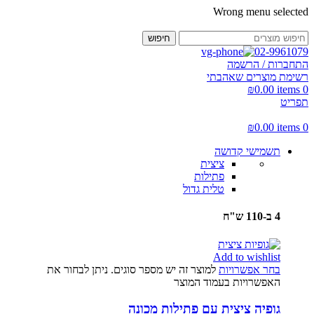
Wrong menu selected
חיפוש
02-9961079
התחברות / הרשמה
רשימת מוצרים שאהבתי
₪
0.00
items
0
תפריט
₪
0.00
items
0
תשמישי קדושה
ציצית
פתילות
טלית גדול
4 ב-110 ש"ח
Add to wishlist
בחר אפשרויות
למוצר זה יש מספר סוגים. ניתן לבחור את
האפשרויות בעמוד המוצר
גופיה ציצית עם פתילות מכונה