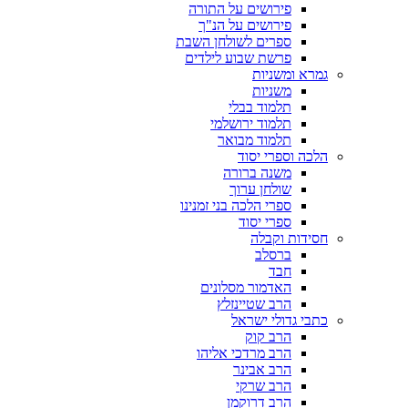
פירושים על התורה
פירושים על הנ"ך
ספרים לשולחן השבת
פרשת שבוע לילדים
גמרא ומשניות
משניות
תלמוד בבלי
תלמוד ירושלמי
תלמוד מבואר
הלכה וספרי יסוד
משנה ברורה
שולחן ערוך
ספרי הלכה בני זמנינו
ספרי יסוד
חסידות וקבלה
ברסלב
חבד
האדמור מסלונים
הרב שטיינזלץ
כתבי גדולי ישראל
הרב קוק
הרב מרדכי אליהו
הרב אבינר
הרב שרקי
הרב דרוקמן