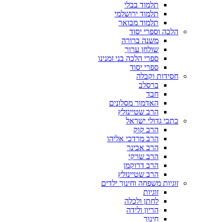
תלמוד בבלי
תלמוד ירושלמי
תלמוד מבואר
הלכה וספרי יסוד
משנה ברורה
שולחן ערוך
ספרי הלכה בני זמנינו
ספרי יסוד
חסידות וקבלה
ברסלב
חבד
האדמור מסלונים
הרב שטיינזלץ
כתבי גדולי ישראל
הרב קוק
הרב מרדכי אליהו
הרב אבינר
הרב שרקי
הרב דרוקמן
הרב שטיינזלץ
זוגיות משפחה וחינוך ילדים
זוגיות
לחתן ולכלה
הריון ולידה
חינוך