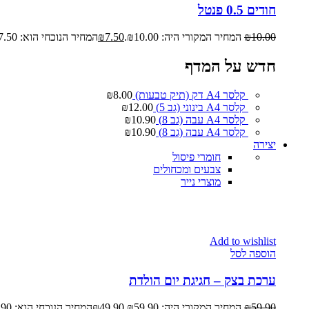
חודים 0.5 פנטל
10.00
₪
המחיר המקורי היה: ₪10.00.
7.50
₪
המחיר הנוכחי הוא: ₪7.50.
חדש על המדף
קלסר A4 דק (תיק טבעות)
8.00
₪
קלסר A4 בינוני (גב 5)
12.00
₪
קלסר A4 עבה (גב 8)
10.90
₪
קלסר A4 עבה (גב 8)
10.90
₪
יצירה
חומרי פיסול
צבעים ומכחולים
מוצרי נייר
Add to wishlist
הוספה לסל
ערכת בצק – חגיגת יום הולדת
59.90
₪
המחיר המקורי היה: ₪59.90.
49.90
₪
המחיר הנוכחי הוא: ₪49.90.