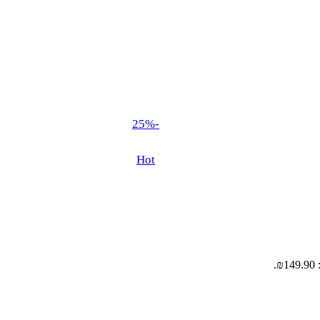
-25%
Hot
.