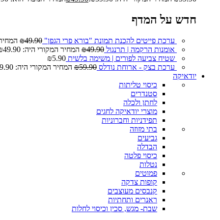
חדש על המדף
ערכת פייטים להכנת תמונת "בורא פרי הגפן"
49.90
₪
המחיר המ
אומנות הרקמה | תרנגול
49.90
₪
המחיר המקורי היה: ₪49.90.
שטיח צביעה לפורים | משימה בלשית
5.90
₪
ערכת בצק - ארוחת נודלס
59.90
₪
המחיר המקורי היה: ₪59.90.
יודאיקה
כיסוי טליתות
סטנדרים
לחתן ולכלה
מוצרי יודאיקה לחגים
תפידניות וחברוניות
בתי מזוזה
גביעים
הבדלה
כיסוי פלטה
נטלות
פמוטים
קופות צדקה
קנבסים מעוצבים
ראנרים ותחתיות
שבת- מגש, סכין וכיסוי לחלות