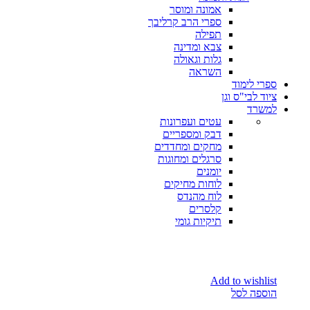
אמונה ומוסר
ספרי הרב קרליבך
תפילה
צבא ומדינה
גלות וגאולה
השראה
ספרי לימוד
ציוד לבי"ס וגן
למשרד
עטים ועפרונות
דבק ומספריים
מחקים ומחדדים
סרגלים ומחוגות
יומנים
לוחות מחיקים
לוח מהנדס
קלסרים
תיקיות גומי
Add to wishlist
הוספה לסל