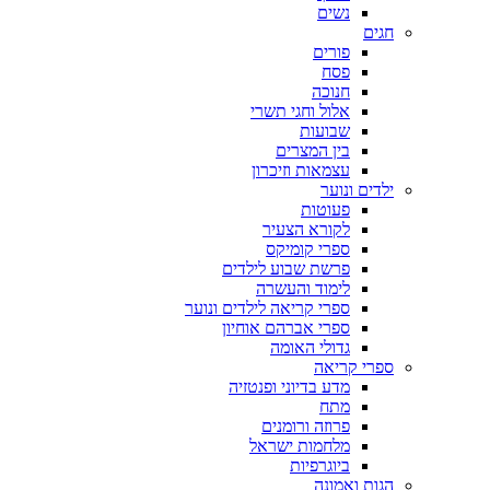
נשים
חגים
פורים
פסח
חנוכה
אלול וחגי תשרי
שבועות
בין המצרים
עצמאות וזיכרון
ילדים ונוער
פעוטות
לקורא הצעיר
ספרי קומיקס
פרשת שבוע לילדים
לימוד והעשרה
ספרי קריאה לילדים ונוער
ספרי אברהם אוחיון
גדולי האומה
ספרי קריאה
מדע בדיוני ופנטזיה
מתח
פרוזה ורומנים
מלחמות ישראל
ביוגרפיות
הגות ואמונה