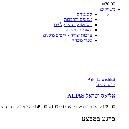
₪
30.00
משחקים
קטנטנים
מגנטים והרכבות
משחקי קופסא וקלפים
פאזלים וחשיבה
ערכות יצירה - קיטים מוכנים
ספרי משחק
Add to wishlist
הוספה לסל
אליאס ישראל ALIAS
199.00
₪
המחיר המקורי היה: ₪199.00.
149.90
₪
המחיר הנוכחי הוא: ₪149.90
כרגע במבצע