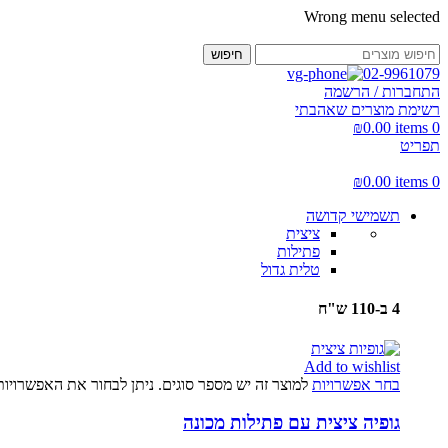
Wrong menu selected
חיפוש
02-9961079
התחברות / הרשמה
רשימת מוצרים שאהבתי
₪
0.00
items
0
תפריט
₪
0.00
items
0
תשמישי קדושה
ציצית
פתילות
טלית גדול
4 ב-110 ש"ח
Add to wishlist
בחר אפשרויות
למוצר זה יש מספר סוגים. ניתן לבחור את האפשרויו
גופיה ציצית עם פתילות מכונה