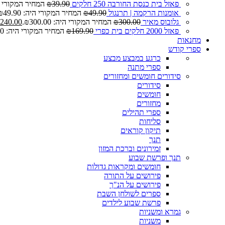
פאזל בית כנסת החורבה 250 חלקים
39.90
₪
המחיר המקורי היה: 0
אומנות הרקמה | תרנגול
49.90
₪
המחיר המקורי היה: ₪49.90.
גלובוס מאיר
300.00
₪
המחיר המקורי היה: ₪300.00.
240.00
פאזל 2000 חלקים בית כפרי
169.90
₪
המחיר המקורי היה: ₪169.90.
מחנאות
ספרי קודש
כרגע במבצע
מבצע
ספרי מתנה
סידורים חומשים ומחזורים
סידורים
חומשים
מחזורים
ספרי תהילים
סליחות
תיקון קוראים
תנך
זמירונים וברכת המזון
תנך ופרשת שבוע
חומשים ומקראות גדולות
פירושים על התורה
פירושים על הנ"ך
ספרים לשולחן השבת
פרשת שבוע לילדים
גמרא ומשניות
משניות