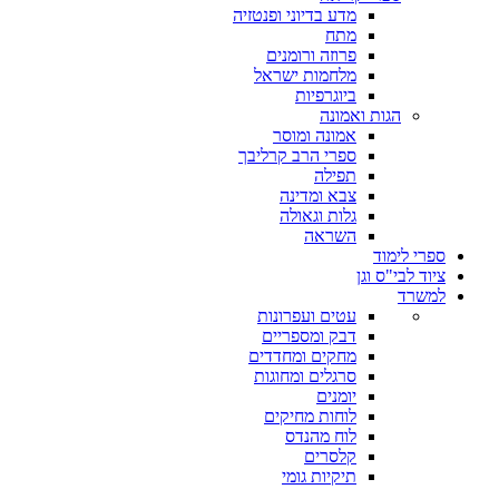
מדע בדיוני ופנטזיה
מתח
פרוזה ורומנים
מלחמות ישראל
ביוגרפיות
הגות ואמונה
אמונה ומוסר
ספרי הרב קרליבך
תפילה
צבא ומדינה
גלות וגאולה
השראה
ספרי לימוד
ציוד לבי"ס וגן
למשרד
עטים ועפרונות
דבק ומספריים
מחקים ומחדדים
סרגלים ומחוגות
יומנים
לוחות מחיקים
לוח מהנדס
קלסרים
תיקיות גומי