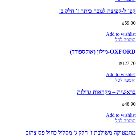
קפ"ל-קפיצה לגובה כיתה ז' חלק ב'
₪
59.00
Add to wishlist
הוספה לסל
OXFORD-מילון (אוקספורד)
₪
127.70
Add to wishlist
הוספה לסל
בראשית – מקראות גדולות
₪
48.90
Add to wishlist
הוספה לסל
מתמטיקה משולבת ז' חלק ג' מסלול כחול פס צהוב