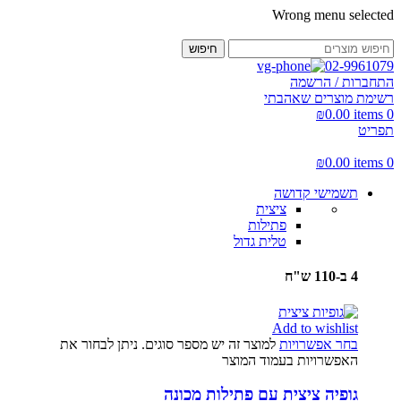
Wrong menu selected
חיפוש
02-9961079
התחברות / הרשמה
רשימת מוצרים שאהבתי
₪
0.00
items
0
תפריט
₪
0.00
items
0
תשמישי קדושה
ציצית
פתילות
טלית גדול
4 ב-110 ש"ח
Add to wishlist
בחר אפשרויות
למוצר זה יש מספר סוגים. ניתן לבחור את
האפשרויות בעמוד המוצר
גופיה ציצית עם פתילות מכונה