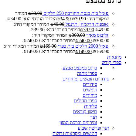
כרגע במבצע
פאזל בית כנסת החורבה 250 חלקים
39.90
₪
המחיר
המקורי היה: ₪39.90.
34.90
₪
המחיר הנוכחי הוא: ₪34.90.
אומנות הרקמה | תרנגול
49.90
₪
המחיר המקורי היה:
₪49.90.
39.90
₪
המחיר הנוכחי הוא: ₪39.90.
גלובוס מאיר
300.00
₪
המחיר המקורי היה:
₪300.00.
240.00
₪
המחיר הנוכחי הוא: ₪240.00.
פאזל 2000 חלקים בית כפרי
169.90
₪
המחיר המקורי היה:
₪169.90.
149.90
₪
המחיר הנוכחי הוא: ₪149.90.
מחנאות
ספרי קודש
כרגע במבצע
מבצע
ספרי מתנה
סידורים חומשים ומחזורים
סידורים
חומשים
מחזורים
ספרי תהילים
סליחות
תיקון קוראים
תנך
זמירונים וברכת המזון
תנך ופרשת שבוע
חומשים ומקראות גדולות