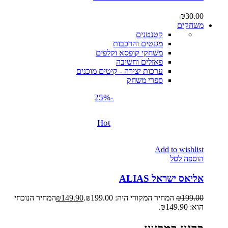
₪
30.00
משחקים
קטנטנים
מגנטים והרכבות
משחקי קופסא וקלפים
פאזלים וחשיבה
ערכות יצירה - קיטים מוכנים
ספרי משחק
-25%
Hot
Add to wishlist
הוספה לסל
אליאס ישראל ALIAS
199.00
₪
המחיר המקורי היה: ₪199.00.
149.90
₪
המחיר הנוכחי
הוא: ₪149.90.