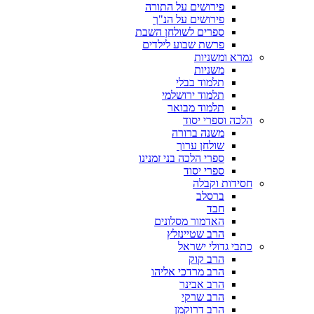
פירושים על התורה
פירושים על הנ"ך
ספרים לשולחן השבת
פרשת שבוע לילדים
גמרא ומשניות
משניות
תלמוד בבלי
תלמוד ירושלמי
תלמוד מבואר
הלכה וספרי יסוד
משנה ברורה
שולחן ערוך
ספרי הלכה בני זמנינו
ספרי יסוד
חסידות וקבלה
ברסלב
חבד
האדמור מסלונים
הרב שטיינזלץ
כתבי גדולי ישראל
הרב קוק
הרב מרדכי אליהו
הרב אבינר
הרב שרקי
הרב דרוקמן