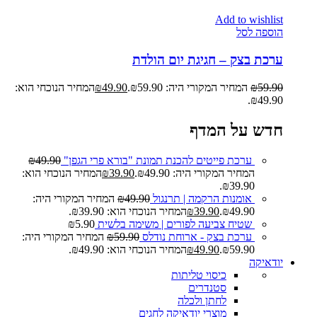
Add to wishlist
הוספה לסל
ערכת בצק – חגיגת יום הולדת
59.90
₪
המחיר המקורי היה: ₪59.90.
49.90
₪
המחיר הנוכחי הוא:
₪49.90.
חדש על המדף
ערכת פייטים להכנת תמונת "בורא פרי הגפן"
49.90
₪
המחיר המקורי היה: ₪49.90.
39.90
₪
המחיר הנוכחי הוא:
₪39.90.
אומנות הרקמה | תרנגול
49.90
₪
המחיר המקורי היה:
₪49.90.
39.90
₪
המחיר הנוכחי הוא: ₪39.90.
שטיח צביעה לפורים | משימה בלשית
5.90
₪
ערכת בצק - ארוחת נודלס
59.90
₪
המחיר המקורי היה:
₪59.90.
49.90
₪
המחיר הנוכחי הוא: ₪49.90.
יודאיקה
כיסוי טליתות
סטנדרים
לחתן ולכלה
מוצרי יודאיקה לחגים