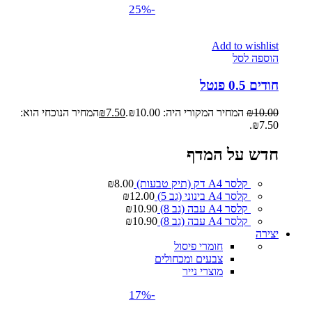
-25%
Add to wishlist
הוספה לסל
חודים 0.5 פנטל
10.00
₪
המחיר המקורי היה: ₪10.00.
7.50
₪
המחיר הנוכחי הוא:
₪7.50.
חדש על המדף
קלסר A4 דק (תיק טבעות)
8.00
₪
קלסר A4 בינוני (גב 5)
12.00
₪
קלסר A4 עבה (גב 8)
10.90
₪
קלסר A4 עבה (גב 8)
10.90
₪
יצירה
חומרי פיסול
צבעים ומכחולים
מוצרי נייר
-17%