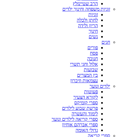
הרב שטיינזלץ
זוגיות משפחה וחינוך ילדים
זוגיות
לחתן ולכלה
הריון ולידה
חינוך
נשים
חגים
פורים
פסח
חנוכה
אלול וחגי תשרי
שבועות
בין המצרים
עצמאות וזיכרון
ילדים ונוער
פעוטות
לקורא הצעיר
ספרי קומיקס
פרשת שבוע לילדים
לימוד והעשרה
ספרי קריאה לילדים ונוער
ספרי אברהם אוחיון
גדולי האומה
ספרי קריאה