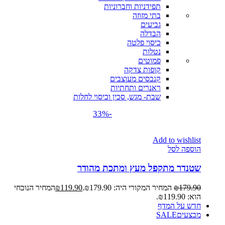
תפידניות וחברוניות
בתי מזוזה
גביעים
הבדלה
כיסוי פלטה
נטלות
פמוטים
קופות צדקה
קנבסים מעוצבים
ראנרים ותחתיות
שבת- מגש, סכין וכיסוי לחלות
-33%
Add to wishlist
הוספה לסל
שטנדר מתקפל מעץ ומתכת מהודר
179.90
₪
המחיר המקורי היה: ₪179.90.
119.90
₪
המחיר הנוכחי
הוא: ₪119.90.
חדש על המדף
מבצעים
SALE