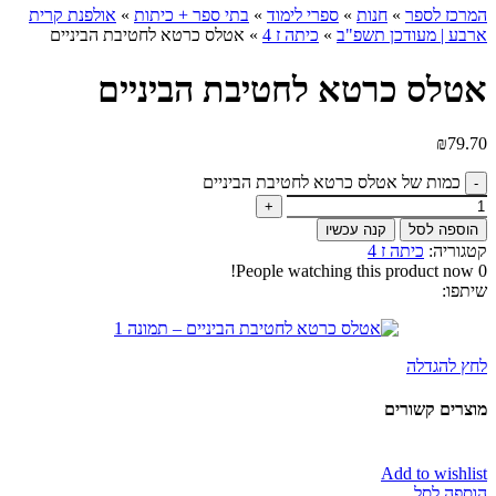
המרכז לספר
»
חנות
»
ספרי לימוד
»
בתי ספר + כיתות
»
אולפנת קרית
ארבע | מעודכן תשפ"ב
»
כיתה ז 4
»
אטלס כרטא לחטיבת הביניים
אטלס כרטא לחטיבת הביניים
₪
79.70
כמות של אטלס כרטא לחטיבת הביניים
הוספה לסל
קנה עכשיו
קטגוריה:
כיתה ז 4
People watching this product now!
0
שיתפו:
לחץ להגדלה
מוצרים קשורים
Add to wishlist
הוספה לסל