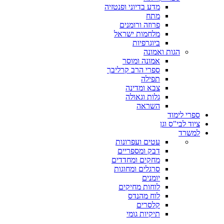
מדע בדיוני ופנטזיה
מתח
פרוזה ורומנים
מלחמות ישראל
ביוגרפיות
הגות ואמונה
אמונה ומוסר
ספרי הרב קרליבך
תפילה
צבא ומדינה
גלות וגאולה
השראה
ספרי לימוד
ציוד לבי"ס וגן
למשרד
עטים ועפרונות
דבק ומספריים
מחקים ומחדדים
סרגלים ומחוגות
יומנים
לוחות מחיקים
לוח מהנדס
קלסרים
תיקיות גומי