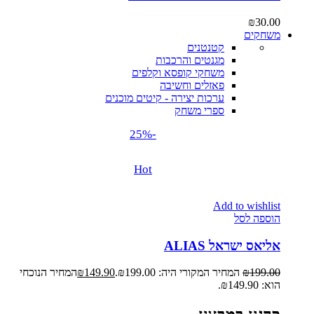
₪
30.00
משחקים
קטנטנים
מגנטים והרכבות
משחקי קופסא וקלפים
פאזלים וחשיבה
ערכות יצירה - קיטים מוכנים
ספרי משחק
-25%
Hot
Add to wishlist
הוספה לסל
אליאס ישראל ALIAS
199.00
₪
המחיר המקורי היה: ₪199.00.
149.90
₪
המחיר הנוכחי
הוא: ₪149.90.