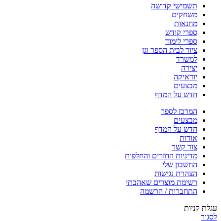
תשמישי קדושה
משחקים
מחנאות
ספרי קודש
ספרי לימוד
ציוד לבית הספר וגן
למשרד
יצירה
יודאיקה
מבצעים
חדש על המדף
המרכז לספר
מבצעים
חדש על המדף
אודות
צור קשר
מדיניות החזרים והחלפות
החשבון שלי
הצהרת נגישות
רשימת מוצרים שאהבתי
התחברות / הרשמה
עגלת קניות
לסגור