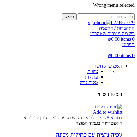
Wrong menu selected
חיפוש
02-9961079
התחברות / הרשמה
רשימת מוצרים שאהבתי
₪
0.00
items
0
תפריט
₪
0.00
items
0
תשמישי קדושה
ציצית
פתילות
טלית גדול
4 ב-110 ש"ח
Add to wishlist
בחר אפשרויות
למוצר זה יש מספר סוגים. ניתן לבחור את
האפשרויות בעמוד המוצר
גופיה ציצית עם פתילות מכונה