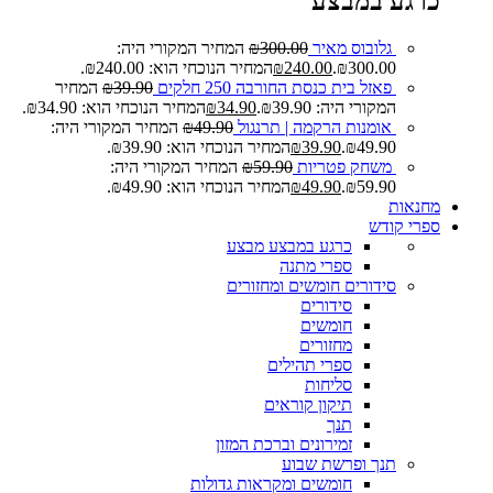
כרגע במבצע
גלובוס מאיר
300.00
₪
המחיר המקורי היה:
₪300.00.
240.00
₪
המחיר הנוכחי הוא: ₪240.00.
פאזל בית כנסת החורבה 250 חלקים
39.90
₪
המחיר
המקורי היה: ₪39.90.
34.90
₪
המחיר הנוכחי הוא: ₪34.90.
אומנות הרקמה | תרנגול
49.90
₪
המחיר המקורי היה:
₪49.90.
39.90
₪
המחיר הנוכחי הוא: ₪39.90.
משחק פטריות
59.90
₪
המחיר המקורי היה:
₪59.90.
49.90
₪
המחיר הנוכחי הוא: ₪49.90.
מחנאות
ספרי קודש
כרגע במבצע
מבצע
ספרי מתנה
סידורים חומשים ומחזורים
סידורים
חומשים
מחזורים
ספרי תהילים
סליחות
תיקון קוראים
תנך
זמירונים וברכת המזון
תנך ופרשת שבוע
חומשים ומקראות גדולות