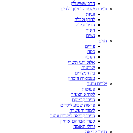
הרב שטיינזלץ
זוגיות משפחה וחינוך ילדים
זוגיות
לחתן ולכלה
הריון ולידה
חינוך
נשים
חגים
פורים
פסח
חנוכה
אלול וחגי תשרי
שבועות
בין המצרים
עצמאות וזיכרון
ילדים ונוער
פעוטות
לקורא הצעיר
ספרי קומיקס
פרשת שבוע לילדים
לימוד והעשרה
ספרי קריאה לילדים ונוער
ספרי אברהם אוחיון
גדולי האומה
ספרי קריאה