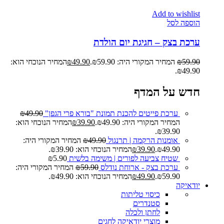
Add to wishlist
הוספה לסל
ערכת בצק – חגיגת יום הולדת
59.90
₪
המחיר המקורי היה: ₪59.90.
49.90
₪
המחיר הנוכחי הוא:
₪49.90.
חדש על המדף
ערכת פייטים להכנת תמונת "בורא פרי הגפן"
49.90
₪
המחיר המקורי היה: ₪49.90.
39.90
₪
המחיר הנוכחי הוא:
₪39.90.
אומנות הרקמה | תרנגול
49.90
₪
המחיר המקורי היה:
₪49.90.
39.90
₪
המחיר הנוכחי הוא: ₪39.90.
שטיח צביעה לפורים | משימה בלשית
5.90
₪
ערכת בצק - ארוחת נודלס
59.90
₪
המחיר המקורי היה:
₪59.90.
49.90
₪
המחיר הנוכחי הוא: ₪49.90.
יודאיקה
כיסוי טליתות
סטנדרים
לחתן ולכלה
מוצרי יודאיקה לחגים