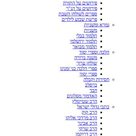
פירושים על התורה
פירושים על הנ"ך
ספרים לשולחן השבת
פרשת שבוע לילדים
גמרא ומשניות
משניות
תלמוד בבלי
תלמוד ירושלמי
תלמוד מבואר
הלכה וספרי יסוד
משנה ברורה
שולחן ערוך
ספרי הלכה בני זמנינו
ספרי יסוד
חסידות וקבלה
ברסלב
חבד
האדמור מסלונים
הרב שטיינזלץ
כתבי גדולי ישראל
הרב קוק
הרב מרדכי אליהו
הרב אבינר
הרב שרקי
הרב דרוקמן