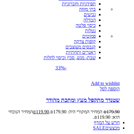
תפידניות וחברוניות
בתי מזוזה
גביעים
הבדלה
כיסוי פלטה
נטלות
פמוטים
קופות צדקה
קנבסים מעוצבים
ראנרים ותחתיות
שבת- מגש, סכין וכיסוי לחלות
-33%
Add to wishlist
הוספה לסל
שטנדר מתקפל מעץ ומתכת מהודר
179.90
₪
המחיר המקורי היה: ₪179.90.
119.90
₪
המחיר הנוכחי
הוא: ₪119.90.
חדש על המדף
מבצעים
SALE