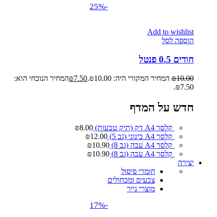
-25%
Add to wishlist
הוספה לסל
חודים 0.5 פנטל
10.00
₪
המחיר המקורי היה: ₪10.00.
7.50
₪
המחיר הנוכחי הוא:
₪7.50.
חדש על המדף
קלסר A4 דק (תיק טבעות)
8.00
₪
קלסר A4 בינוני (גב 5)
12.00
₪
קלסר A4 עבה (גב 8)
10.90
₪
קלסר A4 עבה (גב 8)
10.90
₪
יצירה
חומרי פיסול
צבעים ומכחולים
מוצרי נייר
-17%