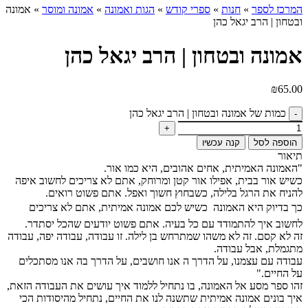
המרכז לספר
»
חנות
»
ספרי קודש
»
הגות ואמונה
»
אמונה ומוסר
»
אמונה
ובטחון | הרב יגאל כהן
אמונה ובטחון | הרב יגאל כהן
₪
65.00
כמות של אמונה ובטחון | הרב יגאל כהן
הוספה לסל
קנה עכשיו
תיאור
"האמונה האמיתית, אחים אהובים, היא כמו אור.
כשיש אור בבית, אפילו אור קטן ומרוחק, אתם לא צריכים לחשוב איפה
להניח את הרגל בלילה, כשבחוץ חשוך ואפל. אתם פשוט רואים.
כך בדיוק היא האמונה  כשיש לכם אמונה אמיתית, אתם לא צריכים
לחשוב איך להתמודד עם כל בעיה. אתם פשוט יודעים שהכל יסתדר.
זה לא קסם. זה לא משהו שמתרחש בן לילה. זו עבודה, עבודה יפה, עבודה
מתגמלת, אבל עבודה.
עבודה עם עצמנו, על הדרך ה אנו חושבים, על הדרך בה אנו מסתכלים
על החיים."
זהו ספר מסע אל האמונה, בו נתחיל ללמוד איך עושים את העבודה הזאת,
איך בונים אמונה אמיתית שתשנה לנו את החיים, נתחיל מהיסודות הכי