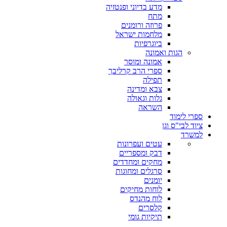
מדע בדיוני ופנטזיה
מתח
פרוזה ורומנים
מלחמות ישראל
ביוגרפיות
הגות ואמונה
אמונה ומוסר
ספרי הרב קרליבך
תפילה
צבא ומדינה
גלות וגאולה
השראה
ספרי לימוד
ציוד לבי"ס וגן
למשרד
עטים ועפרונות
דבק ומספריים
מחקים ומחדדים
סרגלים ומחוגות
יומנים
לוחות מחיקים
לוח מהנדס
קלסרים
תיקיות גומי