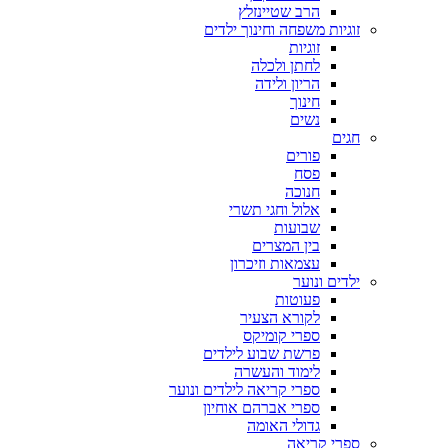
הרב שטיינזלץ
זוגיות משפחה וחינוך ילדים
זוגיות
לחתן ולכלה
הריון ולידה
חינוך
נשים
חגים
פורים
פסח
חנוכה
אלול וחגי תשרי
שבועות
בין המצרים
עצמאות וזיכרון
ילדים ונוער
פעוטות
לקורא הצעיר
ספרי קומיקס
פרשת שבוע לילדים
לימוד והעשרה
ספרי קריאה לילדים ונוער
ספרי אברהם אוחיון
גדולי האומה
ספרי קריאה