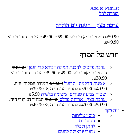
Add to wishlist
הוספה לסל
ערכת בצק – חגיגת יום הולדת
59.90
₪
המחיר המקורי היה: ₪59.90.
49.90
₪
המחיר הנוכחי הוא:
₪49.90.
חדש על המדף
ערכת פייטים להכנת תמונת "בורא פרי הגפן"
49.90
₪
המחיר המקורי היה: ₪49.90.
39.90
₪
המחיר הנוכחי הוא:
₪39.90.
אומנות הרקמה | תרנגול
49.90
₪
המחיר המקורי היה:
₪49.90.
39.90
₪
המחיר הנוכחי הוא: ₪39.90.
שטיח צביעה לפורים | משימה בלשית
5.90
₪
ערכת בצק - ארוחת נודלס
59.90
₪
המחיר המקורי היה:
₪59.90.
49.90
₪
המחיר הנוכחי הוא: ₪49.90.
יודאיקה
כיסוי טליתות
סטנדרים
לחתן ולכלה
מוצרי יודאיקה לחגים