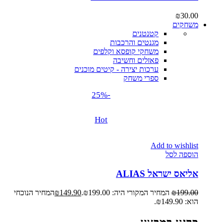
₪
30.00
משחקים
קטנטנים
מגנטים והרכבות
משחקי קופסא וקלפים
פאזלים וחשיבה
ערכות יצירה - קיטים מוכנים
ספרי משחק
-25%
Hot
Add to wishlist
הוספה לסל
אליאס ישראל ALIAS
199.00
₪
המחיר המקורי היה: ₪199.00.
149.90
₪
המחיר הנוכחי
הוא: ₪149.90.