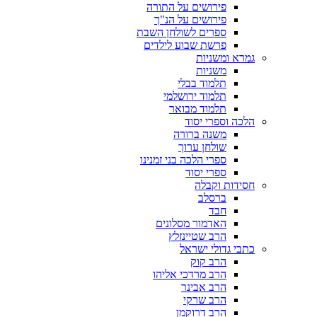
פירושים על התורה
פירושים על הנ"ך
ספרים לשולחן השבת
פרשת שבוע לילדים
גמרא ומשניות
משניות
תלמוד בבלי
תלמוד ירושלמי
תלמוד מבואר
הלכה וספרי יסוד
משנה ברורה
שולחן ערוך
ספרי הלכה בני זמנינו
ספרי יסוד
חסידות וקבלה
ברסלב
חבד
האדמור מסלונים
הרב שטיינזלץ
כתבי גדולי ישראל
הרב קוק
הרב מרדכי אליהו
הרב אבינר
הרב שרקי
הרב דרוקמן