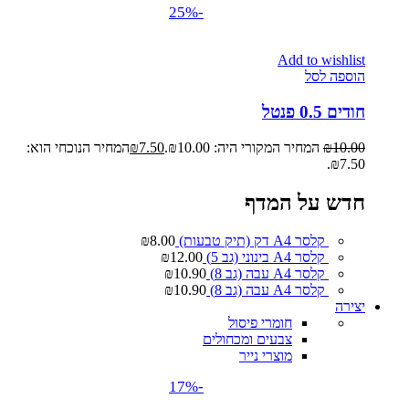
-25%
Add to wishlist
הוספה לסל
חודים 0.5 פנטל
10.00
₪
המחיר המקורי היה: ₪10.00.
7.50
₪
המחיר הנוכחי הוא:
₪7.50.
חדש על המדף
קלסר A4 דק (תיק טבעות)
8.00
₪
קלסר A4 בינוני (גב 5)
12.00
₪
קלסר A4 עבה (גב 8)
10.90
₪
קלסר A4 עבה (גב 8)
10.90
₪
יצירה
חומרי פיסול
צבעים ומכחולים
מוצרי נייר
-17%