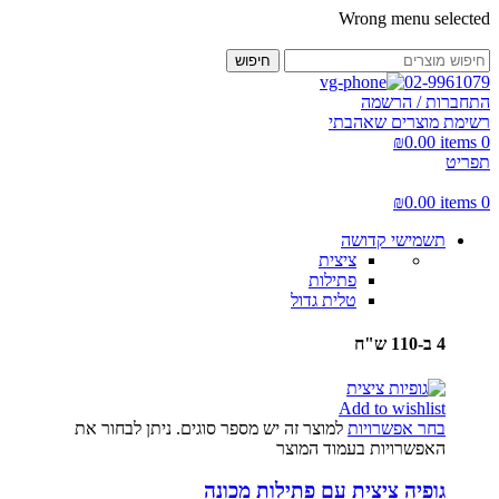
Wrong menu selected
חיפוש
02-9961079
התחברות / הרשמה
רשימת מוצרים שאהבתי
₪
0.00
items
0
תפריט
₪
0.00
items
0
תשמישי קדושה
ציצית
פתילות
טלית גדול
4 ב-110 ש"ח
Add to wishlist
בחר אפשרויות
למוצר זה יש מספר סוגים. ניתן לבחור את
האפשרויות בעמוד המוצר
גופיה ציצית עם פתילות מכונה