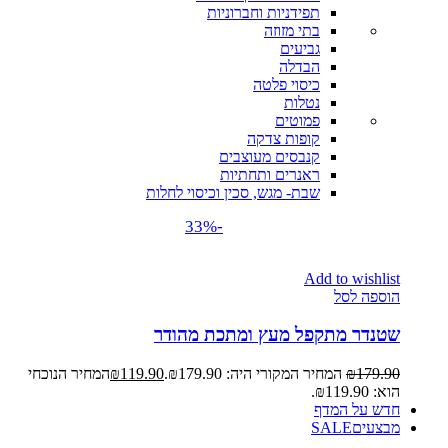
תפידניות וחברוניות
בתי מזוזה
גביעים
הבדלה
כיסוי פלטה
נטלות
פמוטים
קופות צדקה
קנבסים מעוצבים
ראנרים ותחתיות
שבת- מגש, סכין וכיסוי לחלות
-33%
Add to wishlist
הוספה לסל
שטנדר מתקפל מעץ ומתכת מהודר
179.90
₪
המחיר המקורי היה: ₪179.90.
119.90
₪
המחיר הנוכחי
הוא: ₪119.90.
חדש על המדף
מבצעים
SALE