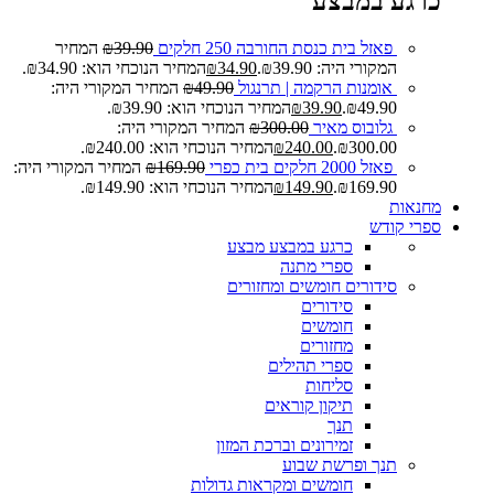
כרגע במבצע
פאזל בית כנסת החורבה 250 חלקים
39.90
₪
המחיר
המקורי היה: ₪39.90.
34.90
₪
המחיר הנוכחי הוא: ₪34.90.
אומנות הרקמה | תרנגול
49.90
₪
המחיר המקורי היה:
₪49.90.
39.90
₪
המחיר הנוכחי הוא: ₪39.90.
גלובוס מאיר
300.00
₪
המחיר המקורי היה:
₪300.00.
240.00
₪
המחיר הנוכחי הוא: ₪240.00.
פאזל 2000 חלקים בית כפרי
169.90
₪
המחיר המקורי היה:
₪169.90.
149.90
₪
המחיר הנוכחי הוא: ₪149.90.
מחנאות
ספרי קודש
כרגע במבצע
מבצע
ספרי מתנה
סידורים חומשים ומחזורים
סידורים
חומשים
מחזורים
ספרי תהילים
סליחות
תיקון קוראים
תנך
זמירונים וברכת המזון
תנך ופרשת שבוע
חומשים ומקראות גדולות