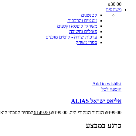
₪
30.00
משחקים
קטנטנים
מגנטים והרכבות
משחקי קופסא וקלפים
פאזלים וחשיבה
ערכות יצירה - קיטים מוכנים
ספרי משחק
Add to wishlist
הוספה לסל
אליאס ישראל ALIAS
199.00
₪
המחיר המקורי היה: ₪199.00.
149.90
₪
המחיר הנוכחי הוא: ₪149.90
כרגע במבצע