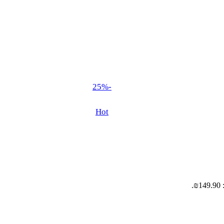
-25%
Hot
.