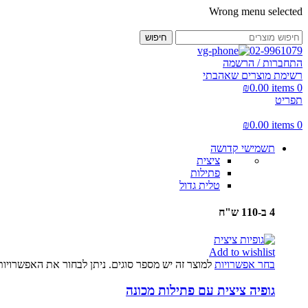
Wrong menu selected
חיפוש
02-9961079
התחברות / הרשמה
רשימת מוצרים שאהבתי
₪
0.00
items
0
תפריט
₪
0.00
items
0
תשמישי קדושה
ציצית
פתילות
טלית גדול
4 ב-110 ש"ח
Add to wishlist
בחר אפשרויות
למוצר זה יש מספר סוגים. ניתן לבחור את האפשרויו
גופיה ציצית עם פתילות מכונה