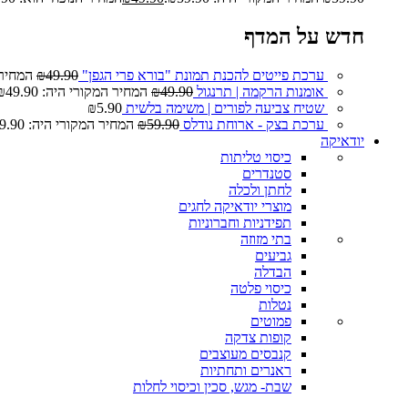
חדש על המדף
ערכת פייטים להכנת תמונת "בורא פרי הגפן"
49.90
₪
המחיר המ
אומנות הרקמה | תרנגול
49.90
₪
המחיר המקורי היה: ₪49.90.
שטיח צביעה לפורים | משימה בלשית
5.90
₪
ערכת בצק - ארוחת נודלס
59.90
₪
המחיר המקורי היה: ₪59.90.
יודאיקה
כיסוי טליתות
סטנדרים
לחתן ולכלה
מוצרי יודאיקה לחגים
תפידניות וחברוניות
בתי מזוזה
גביעים
הבדלה
כיסוי פלטה
נטלות
פמוטים
קופות צדקה
קנבסים מעוצבים
ראנרים ותחתיות
שבת- מגש, סכין וכיסוי לחלות