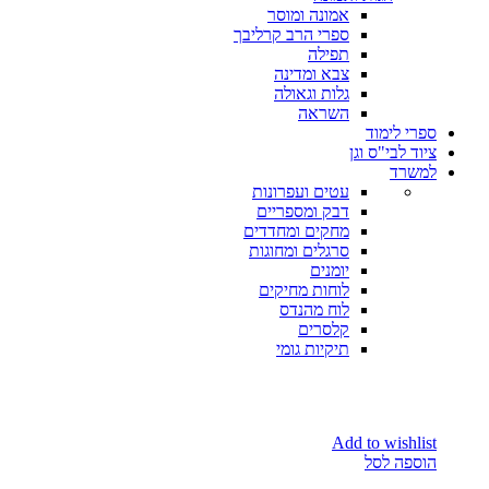
אמונה ומוסר
ספרי הרב קרליבך
תפילה
צבא ומדינה
גלות וגאולה
השראה
ספרי לימוד
ציוד לבי"ס וגן
למשרד
עטים ועפרונות
דבק ומספריים
מחקים ומחדדים
סרגלים ומחוגות
יומנים
לוחות מחיקים
לוח מהנדס
קלסרים
תיקיות גומי
Add to wishlist
הוספה לסל