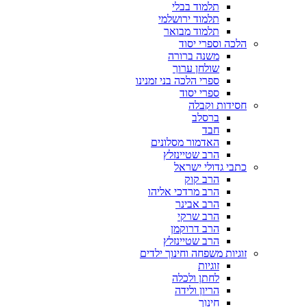
תלמוד בבלי
תלמוד ירושלמי
תלמוד מבואר
הלכה וספרי יסוד
משנה ברורה
שולחן ערוך
ספרי הלכה בני זמנינו
ספרי יסוד
חסידות וקבלה
ברסלב
חבד
האדמור מסלונים
הרב שטיינזלץ
כתבי גדולי ישראל
הרב קוק
הרב מרדכי אליהו
הרב אבינר
הרב שרקי
הרב דרוקמן
הרב שטיינזלץ
זוגיות משפחה וחינוך ילדים
זוגיות
לחתן ולכלה
הריון ולידה
חינוך