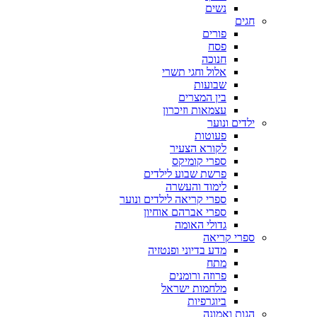
נשים
חגים
פורים
פסח
חנוכה
אלול וחגי תשרי
שבועות
בין המצרים
עצמאות וזיכרון
ילדים ונוער
פעוטות
לקורא הצעיר
ספרי קומיקס
פרשת שבוע לילדים
לימוד והעשרה
ספרי קריאה לילדים ונוער
ספרי אברהם אוחיון
גדולי האומה
ספרי קריאה
מדע בדיוני ופנטזיה
מתח
פרוזה ורומנים
מלחמות ישראל
ביוגרפיות
הגות ואמונה