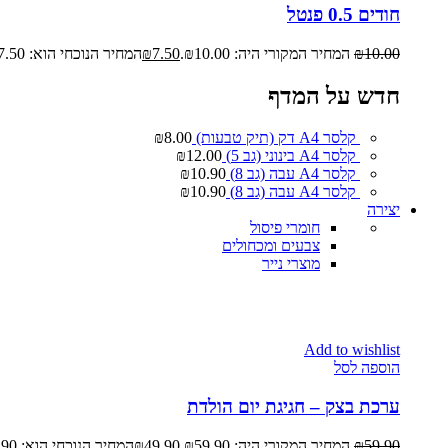
חודים 0.5 פנטל
10.00
₪
המחיר המקורי היה: ₪10.00.
7.50
₪
המחיר הנוכחי הוא: ₪7.50.
חדש על המדף
קלסר A4 דק (תיק טבעות)
8.00
₪
קלסר A4 בינוני (גב 5)
12.00
₪
קלסר A4 עבה (גב 8)
10.90
₪
קלסר A4 עבה (גב 8)
10.90
₪
יצירה
חומרי פיסול
צבעים ומכחולים
מוצרי נייר
Add to wishlist
הוספה לסל
ערכת בצק – חגיגת יום הולדת
59.90
₪
המחיר המקורי היה: ₪59.90.
49.90
₪
המחיר הנוכחי הוא: ₪49.90.