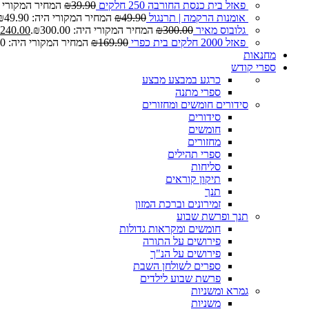
פאזל בית כנסת החורבה 250 חלקים
39.90
₪
המחיר המקורי היה: 0
אומנות הרקמה | תרנגול
49.90
₪
המחיר המקורי היה: ₪49.90.
גלובוס מאיר
300.00
₪
המחיר המקורי היה: ₪300.00.
240.00
פאזל 2000 חלקים בית כפרי
169.90
₪
המחיר המקורי היה: ₪169.90.
מחנאות
ספרי קודש
כרגע במבצע
מבצע
ספרי מתנה
סידורים חומשים ומחזורים
סידורים
חומשים
מחזורים
ספרי תהילים
סליחות
תיקון קוראים
תנך
זמירונים וברכת המזון
תנך ופרשת שבוע
חומשים ומקראות גדולות
פירושים על התורה
פירושים על הנ"ך
ספרים לשולחן השבת
פרשת שבוע לילדים
גמרא ומשניות
משניות