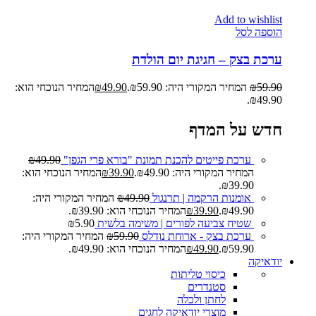
Add to wishlist
הוספה לסל
ערכת בצק – חגיגת יום הולדת
59.90
₪
המחיר המקורי היה: ₪59.90.
49.90
₪
המחיר הנוכחי הוא:
₪49.90.
חדש על המדף
ערכת פייטים להכנת תמונת "בורא פרי הגפן"
49.90
₪
המחיר המקורי היה: ₪49.90.
39.90
₪
המחיר הנוכחי הוא:
₪39.90.
אומנות הרקמה | תרנגול
49.90
₪
המחיר המקורי היה:
₪49.90.
39.90
₪
המחיר הנוכחי הוא: ₪39.90.
שטיח צביעה לפורים | משימה בלשית
5.90
₪
ערכת בצק - ארוחת נודלס
59.90
₪
המחיר המקורי היה:
₪59.90.
49.90
₪
המחיר הנוכחי הוא: ₪49.90.
יודאיקה
כיסוי טליתות
סטנדרים
לחתן ולכלה
מוצרי יודאיקה לחגים