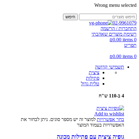
Wrong menu selected
חיפוש
02-9961079
התחברות / הרשמה
רשימת מוצרים שאהבתי
₪
0.00
items
0
תפריט
₪
0.00
items
0
תשמישי קדושה
ציצית
פתילות
טלית גדול
4 ב-110 ש"ח
Add to wishlist
בחר אפשרויות
למוצר זה יש מספר סוגים. ניתן לבחור את
האפשרויות בעמוד המוצר
גופיה ציצית עם פתילות מכונה