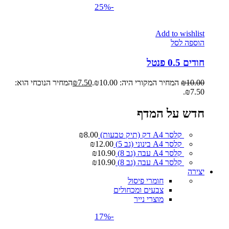
-25%
Add to wishlist
הוספה לסל
חודים 0.5 פנטל
10.00
₪
המחיר המקורי היה: ₪10.00.
7.50
₪
המחיר הנוכחי הוא:
₪7.50.
חדש על המדף
קלסר A4 דק (תיק טבעות)
8.00
₪
קלסר A4 בינוני (גב 5)
12.00
₪
קלסר A4 עבה (גב 8)
10.90
₪
קלסר A4 עבה (גב 8)
10.90
₪
יצירה
חומרי פיסול
צבעים ומכחולים
מוצרי נייר
-17%