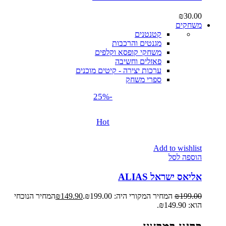
₪
30.00
משחקים
קטנטנים
מגנטים והרכבות
משחקי קופסא וקלפים
פאזלים וחשיבה
ערכות יצירה - קיטים מוכנים
ספרי משחק
-25%
Hot
Add to wishlist
הוספה לסל
אליאס ישראל ALIAS
199.00
₪
המחיר המקורי היה: ₪199.00.
149.90
₪
המחיר הנוכחי
הוא: ₪149.90.