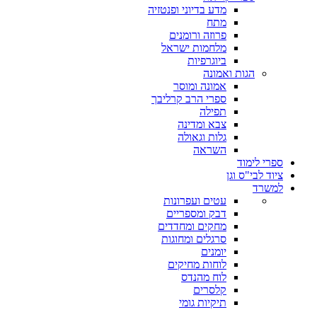
מדע בדיוני ופנטזיה
מתח
פרוזה ורומנים
מלחמות ישראל
ביוגרפיות
הגות ואמונה
אמונה ומוסר
ספרי הרב קרליבך
תפילה
צבא ומדינה
גלות וגאולה
השראה
ספרי לימוד
ציוד לבי"ס וגן
למשרד
עטים ועפרונות
דבק ומספריים
מחקים ומחדדים
סרגלים ומחוגות
יומנים
לוחות מחיקים
לוח מהנדס
קלסרים
תיקיות גומי