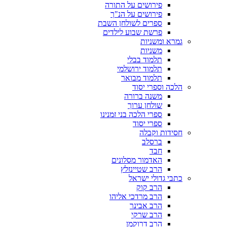
פירושים על התורה
פירושים על הנ"ך
ספרים לשולחן השבת
פרשת שבוע לילדים
גמרא ומשניות
משניות
תלמוד בבלי
תלמוד ירושלמי
תלמוד מבואר
הלכה וספרי יסוד
משנה ברורה
שולחן ערוך
ספרי הלכה בני זמנינו
ספרי יסוד
חסידות וקבלה
ברסלב
חבד
האדמור מסלונים
הרב שטיינזלץ
כתבי גדולי ישראל
הרב קוק
הרב מרדכי אליהו
הרב אבינר
הרב שרקי
הרב דרוקמן