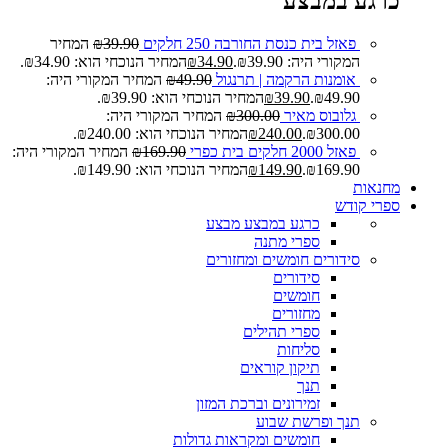
כרגע במבצע
פאזל בית כנסת החורבה 250 חלקים
39.90
₪
המחיר
המקורי היה: ₪39.90.
34.90
₪
המחיר הנוכחי הוא: ₪34.90.
אומנות הרקמה | תרנגול
49.90
₪
המחיר המקורי היה:
₪49.90.
39.90
₪
המחיר הנוכחי הוא: ₪39.90.
גלובוס מאיר
300.00
₪
המחיר המקורי היה:
₪300.00.
240.00
₪
המחיר הנוכחי הוא: ₪240.00.
פאזל 2000 חלקים בית כפרי
169.90
₪
המחיר המקורי היה:
₪169.90.
149.90
₪
המחיר הנוכחי הוא: ₪149.90.
מחנאות
ספרי קודש
כרגע במבצע
מבצע
ספרי מתנה
סידורים חומשים ומחזורים
סידורים
חומשים
מחזורים
ספרי תהילים
סליחות
תיקון קוראים
תנך
זמירונים וברכת המזון
תנך ופרשת שבוע
חומשים ומקראות גדולות