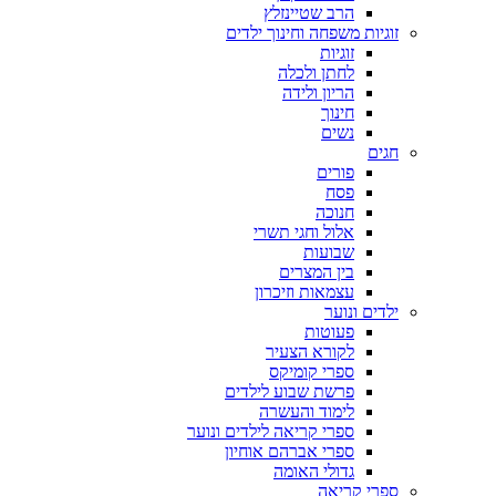
הרב שטיינזלץ
זוגיות משפחה וחינוך ילדים
זוגיות
לחתן ולכלה
הריון ולידה
חינוך
נשים
חגים
פורים
פסח
חנוכה
אלול וחגי תשרי
שבועות
בין המצרים
עצמאות וזיכרון
ילדים ונוער
פעוטות
לקורא הצעיר
ספרי קומיקס
פרשת שבוע לילדים
לימוד והעשרה
ספרי קריאה לילדים ונוער
ספרי אברהם אוחיון
גדולי האומה
ספרי קריאה