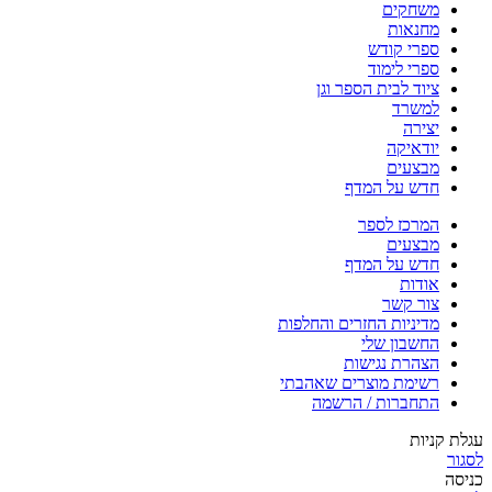
משחקים
מחנאות
ספרי קודש
ספרי לימוד
ציוד לבית הספר וגן
למשרד
יצירה
יודאיקה
מבצעים
חדש על המדף
המרכז לספר
מבצעים
חדש על המדף
אודות
צור קשר
מדיניות החזרים והחלפות
החשבון שלי
הצהרת נגישות
רשימת מוצרים שאהבתי
התחברות / הרשמה
עגלת קניות
לסגור
כניסה