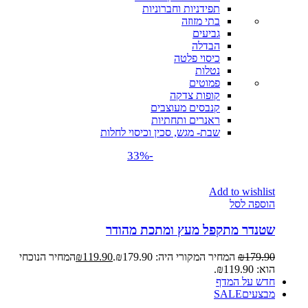
תפידניות וחברוניות
בתי מזוזה
גביעים
הבדלה
כיסוי פלטה
נטלות
פמוטים
קופות צדקה
קנבסים מעוצבים
ראנרים ותחתיות
שבת- מגש, סכין וכיסוי לחלות
-33%
Add to wishlist
הוספה לסל
שטנדר מתקפל מעץ ומתכת מהודר
179.90
₪
המחיר המקורי היה: ₪179.90.
119.90
₪
המחיר הנוכחי
הוא: ₪119.90.
חדש על המדף
מבצעים
SALE