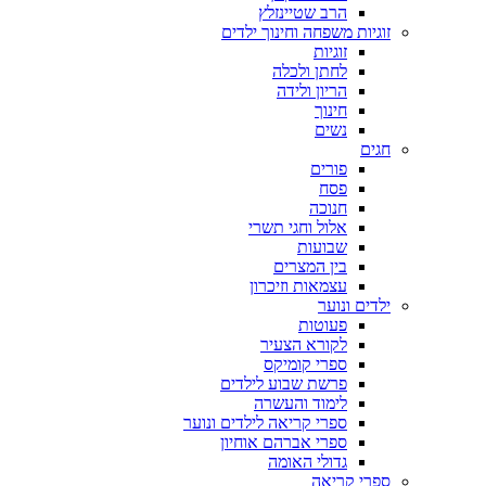
הרב שטיינזלץ
זוגיות משפחה וחינוך ילדים
זוגיות
לחתן ולכלה
הריון ולידה
חינוך
נשים
חגים
פורים
פסח
חנוכה
אלול וחגי תשרי
שבועות
בין המצרים
עצמאות וזיכרון
ילדים ונוער
פעוטות
לקורא הצעיר
ספרי קומיקס
פרשת שבוע לילדים
לימוד והעשרה
ספרי קריאה לילדים ונוער
ספרי אברהם אוחיון
גדולי האומה
ספרי קריאה