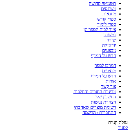
תשמישי קדושה
משחקים
מחנאות
ספרי קודש
ספרי לימוד
ציוד לבית הספר וגן
למשרד
יצירה
יודאיקה
מבצעים
חדש על המדף
המרכז לספר
מבצעים
חדש על המדף
אודות
צור קשר
מדיניות החזרים והחלפות
החשבון שלי
הצהרת נגישות
רשימת מוצרים שאהבתי
התחברות / הרשמה
עגלת קניות
לסגור