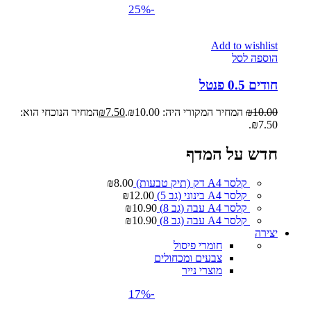
-25%
Add to wishlist
הוספה לסל
חודים 0.5 פנטל
10.00
₪
המחיר המקורי היה: ₪10.00.
7.50
₪
המחיר הנוכחי הוא:
₪7.50.
חדש על המדף
קלסר A4 דק (תיק טבעות)
8.00
₪
קלסר A4 בינוני (גב 5)
12.00
₪
קלסר A4 עבה (גב 8)
10.90
₪
קלסר A4 עבה (גב 8)
10.90
₪
יצירה
חומרי פיסול
צבעים ומכחולים
מוצרי נייר
-17%