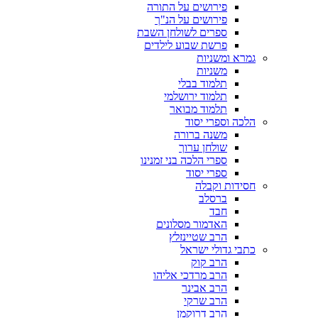
פירושים על התורה
פירושים על הנ"ך
ספרים לשולחן השבת
פרשת שבוע לילדים
גמרא ומשניות
משניות
תלמוד בבלי
תלמוד ירושלמי
תלמוד מבואר
הלכה וספרי יסוד
משנה ברורה
שולחן ערוך
ספרי הלכה בני זמנינו
ספרי יסוד
חסידות וקבלה
ברסלב
חבד
האדמור מסלונים
הרב שטיינזלץ
כתבי גדולי ישראל
הרב קוק
הרב מרדכי אליהו
הרב אבינר
הרב שרקי
הרב דרוקמן