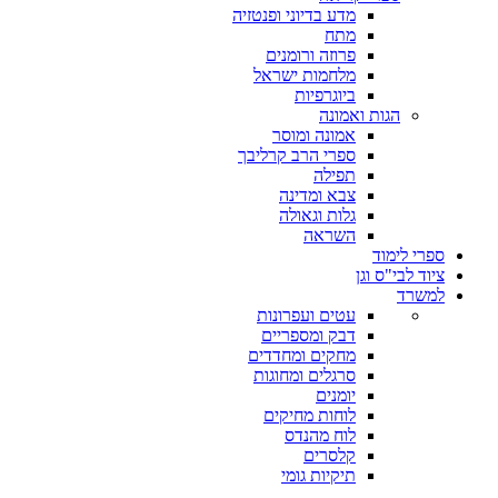
מדע בדיוני ופנטזיה
מתח
פרוזה ורומנים
מלחמות ישראל
ביוגרפיות
הגות ואמונה
אמונה ומוסר
ספרי הרב קרליבך
תפילה
צבא ומדינה
גלות וגאולה
השראה
ספרי לימוד
ציוד לבי"ס וגן
למשרד
עטים ועפרונות
דבק ומספריים
מחקים ומחדדים
סרגלים ומחוגות
יומנים
לוחות מחיקים
לוח מהנדס
קלסרים
תיקיות גומי