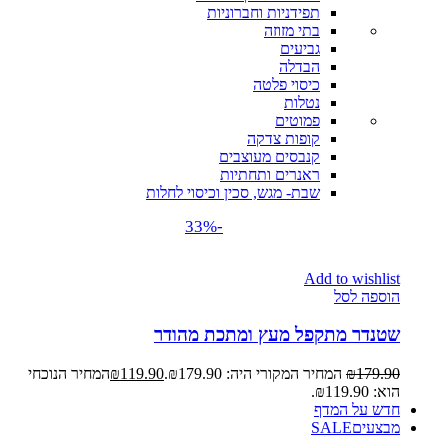
תפידניות וחברוניות
בתי מזוזה
גביעים
הבדלה
כיסוי פלטה
נטלות
פמוטים
קופות צדקה
קנבסים מעוצבים
ראנרים ותחתיות
שבת- מגש, סכין וכיסוי לחלות
-33%
Add to wishlist
הוספה לסל
שטנדר מתקפל מעץ ומתכת מהודר
179.90
₪
המחיר המקורי היה: ₪179.90.
119.90
₪
המחיר הנוכחי
הוא: ₪119.90.
חדש על המדף
מבצעים
SALE