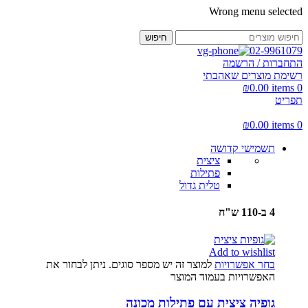
Wrong menu selected
חיפוש
02-9961079
התחברות / הרשמה
רשימת מוצרים שאהבתי
₪
0.00
items
0
תפריט
₪
0.00
items
0
תשמישי קדושה
ציצית
פתילות
טלית גדול
4 ב-110 ש"ח
Add to wishlist
בחר אפשרויות
למוצר זה יש מספר סוגים. ניתן לבחור את
האפשרויות בעמוד המוצר
גופיה ציצית עם פתילות מכונה