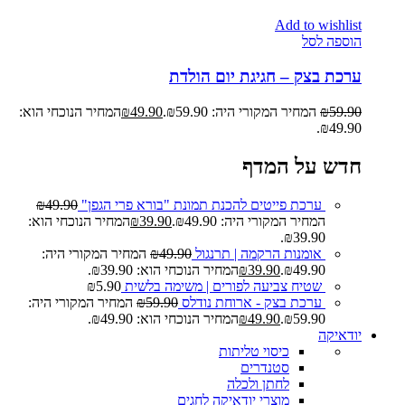
Add to wishlist
הוספה לסל
ערכת בצק – חגיגת יום הולדת
59.90
₪
המחיר המקורי היה: ₪59.90.
49.90
₪
המחיר הנוכחי הוא:
₪49.90.
חדש על המדף
ערכת פייטים להכנת תמונת "בורא פרי הגפן"
49.90
₪
המחיר המקורי היה: ₪49.90.
39.90
₪
המחיר הנוכחי הוא:
₪39.90.
אומנות הרקמה | תרנגול
49.90
₪
המחיר המקורי היה:
₪49.90.
39.90
₪
המחיר הנוכחי הוא: ₪39.90.
שטיח צביעה לפורים | משימה בלשית
5.90
₪
ערכת בצק - ארוחת נודלס
59.90
₪
המחיר המקורי היה:
₪59.90.
49.90
₪
המחיר הנוכחי הוא: ₪49.90.
יודאיקה
כיסוי טליתות
סטנדרים
לחתן ולכלה
מוצרי יודאיקה לחגים