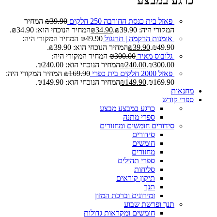
כרגע במבצע
פאזל בית כנסת החורבה 250 חלקים
39.90
₪
המחיר
המקורי היה: ₪39.90.
34.90
₪
המחיר הנוכחי הוא: ₪34.90.
אומנות הרקמה | תרנגול
49.90
₪
המחיר המקורי היה:
₪49.90.
39.90
₪
המחיר הנוכחי הוא: ₪39.90.
גלובוס מאיר
300.00
₪
המחיר המקורי היה:
₪300.00.
240.00
₪
המחיר הנוכחי הוא: ₪240.00.
פאזל 2000 חלקים בית כפרי
169.90
₪
המחיר המקורי היה:
₪169.90.
149.90
₪
המחיר הנוכחי הוא: ₪149.90.
מחנאות
ספרי קודש
כרגע במבצע
מבצע
ספרי מתנה
סידורים חומשים ומחזורים
סידורים
חומשים
מחזורים
ספרי תהילים
סליחות
תיקון קוראים
תנך
זמירונים וברכת המזון
תנך ופרשת שבוע
חומשים ומקראות גדולות