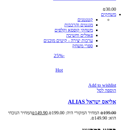
₪
30.00
משחקים
קטנטנים
מגנטים והרכבות
משחקי קופסא וקלפים
פאזלים וחשיבה
ערכות יצירה - קיטים מוכנים
ספרי משחק
-25%
Hot
Add to wishlist
הוספה לסל
אליאס ישראל ALIAS
199.00
₪
המחיר המקורי היה: ₪199.00.
149.90
₪
המחיר הנוכחי
הוא: ₪149.90.