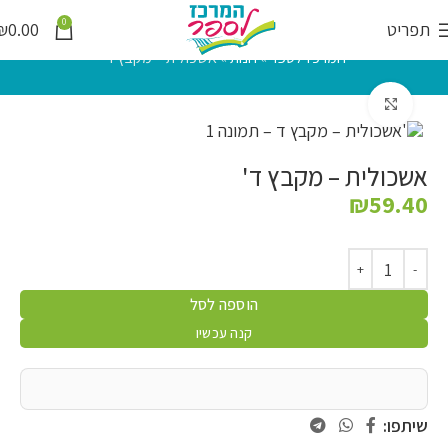
0
תפריט
0.00
₪
המרכז לספר
»
חנות
»
אשכולית – מקבץ ד'
לחץ להגדלה
אשכולית – מקבץ ד'
₪
59.40
הוספה לסל
קנה עכשיו
שיתפו: