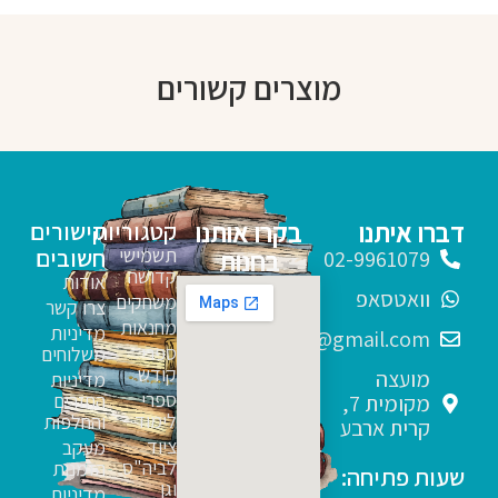
מוצרים קשורים
דברו איתנו
בקרו אותנו
קטגוריות
קישורים
תשמישי
חשובים
בחנות
02-9961079
קדושה
אודות
וואטסאפ
משחקים
צרו קשר
מחנאות
מדיניות
sfarim.k4@gmail.com
ספרי
משלוחים
קודש
מועצה
מדיניות
ספרי
החזרים
מקומית 7,
לימוד
והחלפות
קרית ארבע
ציוד
מעקב
לביה"ס
הזמנות
שעות פתיחה:
וגן
מדיניות