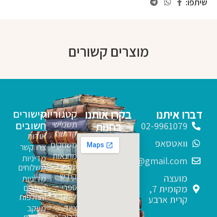
שיתפו:
מוצרים קשורים
דברו איתנו
בקרו אותנו
קטגוריות
קישורים
תשמישי
חשובים
בחנות
02-9961079
קדושה
אודות
וואטסאפ
משחקים
צרו קשר
מחנאות
מדיניות
sfarim.k4@gmail.com
ספרי
משלוחים
קודש
מועצה
מדיניות
ספרי
החזרים
מקומית 7,
לימוד
והחלפות
קרית ארבע
ציוד
מעקב
לביה"ס