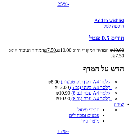
-25%
Add to wishlist
הוספה לסל
חודים 0.5 פנטל
10.00
₪
המחיר המקורי היה: ₪10.00.
7.50
₪
המחיר הנוכחי הוא:
₪7.50.
חדש על המדף
קלסר A4 דק (תיק טבעות)
8.00
₪
קלסר A4 בינוני (גב 5)
12.00
₪
קלסר A4 עבה (גב 8)
10.90
₪
קלסר A4 עבה (גב 8)
10.90
₪
יצירה
חומרי פיסול
צבעים ומכחולים
מוצרי נייר
-17%