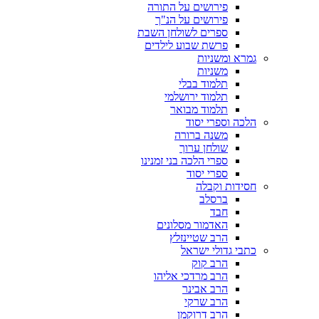
פירושים על התורה
פירושים על הנ"ך
ספרים לשולחן השבת
פרשת שבוע לילדים
גמרא ומשניות
משניות
תלמוד בבלי
תלמוד ירושלמי
תלמוד מבואר
הלכה וספרי יסוד
משנה ברורה
שולחן ערוך
ספרי הלכה בני זמנינו
ספרי יסוד
חסידות וקבלה
ברסלב
חבד
האדמור מסלונים
הרב שטיינזלץ
כתבי גדולי ישראל
הרב קוק
הרב מרדכי אליהו
הרב אבינר
הרב שרקי
הרב דרוקמן