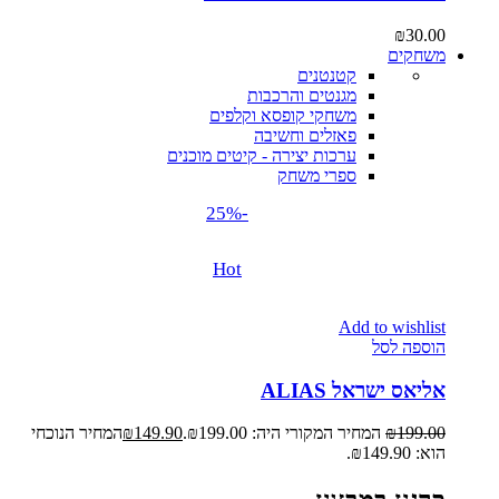
₪
30.00
משחקים
קטנטנים
מגנטים והרכבות
משחקי קופסא וקלפים
פאזלים וחשיבה
ערכות יצירה - קיטים מוכנים
ספרי משחק
-25%
Hot
Add to wishlist
הוספה לסל
אליאס ישראל ALIAS
199.00
₪
המחיר המקורי היה: ₪199.00.
149.90
₪
המחיר הנוכחי
הוא: ₪149.90.