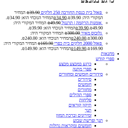
כרגע במבצע
פאזל בית כנסת החורבה 250 חלקים
39.90
₪
המחיר
המקורי היה: ₪39.90.
34.90
₪
המחיר הנוכחי הוא: ₪34.90.
אומנות הרקמה | תרנגול
49.90
₪
המחיר המקורי היה:
₪49.90.
39.90
₪
המחיר הנוכחי הוא: ₪39.90.
גלובוס מאיר
300.00
₪
המחיר המקורי היה:
₪300.00.
240.00
₪
המחיר הנוכחי הוא: ₪240.00.
פאזל 2000 חלקים בית כפרי
169.90
₪
המחיר המקורי היה:
₪169.90.
149.90
₪
המחיר הנוכחי הוא: ₪149.90.
מחנאות
ספרי קודש
כרגע במבצע
מבצע
ספרי מתנה
סידורים חומשים ומחזורים
סידורים
חומשים
מחזורים
ספרי תהילים
סליחות
תיקון קוראים
תנך
זמירונים וברכת המזון
תנך ופרשת שבוע
חומשים ומקראות גדולות