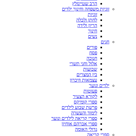
הרב שטיינזלץ
זוגיות משפחה וחינוך ילדים
זוגיות
לחתן ולכלה
הריון ולידה
חינוך
נשים
חגים
פורים
פסח
חנוכה
אלול וחגי תשרי
שבועות
בין המצרים
עצמאות וזיכרון
ילדים ונוער
פעוטות
לקורא הצעיר
ספרי קומיקס
פרשת שבוע לילדים
לימוד והעשרה
ספרי קריאה לילדים ונוער
ספרי אברהם אוחיון
גדולי האומה
ספרי קריאה