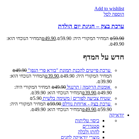
Add to wishlist
הוספה לסל
ערכת בצק – חגיגת יום הולדת
59.90
₪
המחיר המקורי היה: ₪59.90.
49.90
₪
המחיר הנוכחי הוא:
₪49.90.
חדש על המדף
ערכת פייטים להכנת תמונת "בורא פרי הגפן"
49.90
₪
המחיר המקורי היה: ₪49.90.
39.90
₪
המחיר הנוכחי הוא:
₪39.90.
אומנות הרקמה | תרנגול
49.90
₪
המחיר המקורי היה:
₪49.90.
39.90
₪
המחיר הנוכחי הוא: ₪39.90.
שטיח צביעה לפורים | משימה בלשית
5.90
₪
ערכת בצק - ארוחת נודלס
59.90
₪
המחיר המקורי היה:
₪59.90.
49.90
₪
המחיר הנוכחי הוא: ₪49.90.
יודאיקה
כיסוי טליתות
סטנדרים
לחתן ולכלה
מוצרי יודאיקה לחגים