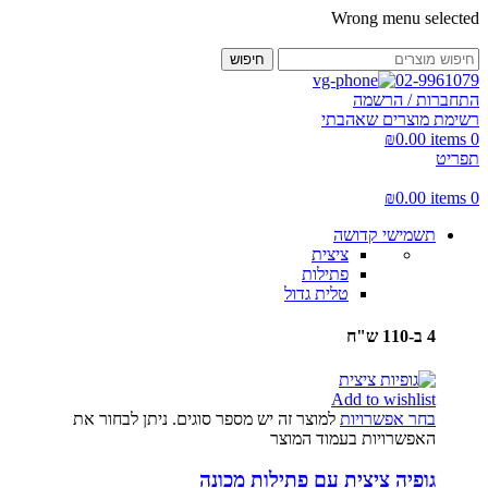
Wrong menu selected
חיפוש
02-9961079
התחברות / הרשמה
רשימת מוצרים שאהבתי
₪
0.00
items
0
תפריט
₪
0.00
items
0
תשמישי קדושה
ציצית
פתילות
טלית גדול
4 ב-110 ש"ח
Add to wishlist
בחר אפשרויות
למוצר זה יש מספר סוגים. ניתן לבחור את
האפשרויות בעמוד המוצר
גופיה ציצית עם פתילות מכונה