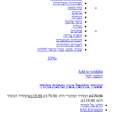
תפידניות וחברוניות
בתי מזוזה
גביעים
הבדלה
כיסוי פלטה
נטלות
פמוטים
קופות צדקה
קנבסים מעוצבים
ראנרים ותחתיות
שבת- מגש, סכין וכיסוי לחלות
-33%
Add to wishlist
הוספה לסל
שטנדר מתקפל מעץ ומתכת מהודר
179.90
₪
המחיר המקורי היה: ₪179.90.
119.90
₪
המחיר הנוכחי
הוא: ₪119.90.
חדש על המדף
מבצעים
SALE