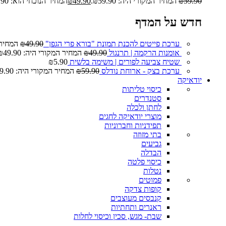
59.90
₪
המחיר המקורי היה: ₪59.90.
49.90
₪
המחיר הנוכחי הוא: ₪49.90.
חדש על המדף
ערכת פייטים להכנת תמונת "בורא פרי הגפן"
49.90
₪
המחיר המ
אומנות הרקמה | תרנגול
49.90
₪
המחיר המקורי היה: ₪49.90.
שטיח צביעה לפורים | משימה בלשית
5.90
₪
ערכת בצק - ארוחת נודלס
59.90
₪
המחיר המקורי היה: ₪59.90.
יודאיקה
כיסוי טליתות
סטנדרים
לחתן ולכלה
מוצרי יודאיקה לחגים
תפידניות וחברוניות
בתי מזוזה
גביעים
הבדלה
כיסוי פלטה
נטלות
פמוטים
קופות צדקה
קנבסים מעוצבים
ראנרים ותחתיות
שבת- מגש, סכין וכיסוי לחלות