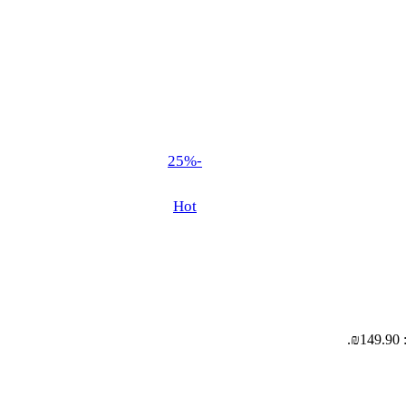
-25%
Hot
.