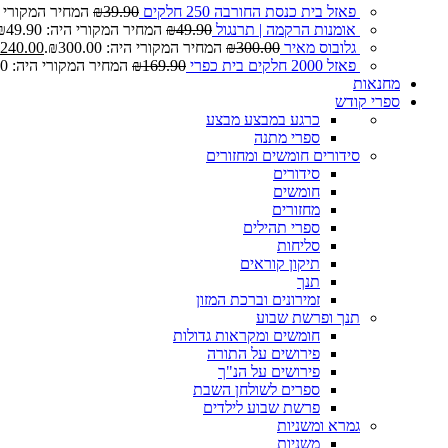
פאזל בית כנסת החורבה 250 חלקים
39.90
₪
המחיר המקורי היה: 0
אומנות הרקמה | תרנגול
49.90
₪
המחיר המקורי היה: ₪49.90.
גלובוס מאיר
300.00
₪
המחיר המקורי היה: ₪300.00.
240.00
פאזל 2000 חלקים בית כפרי
169.90
₪
המחיר המקורי היה: ₪169.90.
מחנאות
ספרי קודש
כרגע במבצע
מבצע
ספרי מתנה
סידורים חומשים ומחזורים
סידורים
חומשים
מחזורים
ספרי תהילים
סליחות
תיקון קוראים
תנך
זמירונים וברכת המזון
תנך ופרשת שבוע
חומשים ומקראות גדולות
פירושים על התורה
פירושים על הנ"ך
ספרים לשולחן השבת
פרשת שבוע לילדים
גמרא ומשניות
משניות