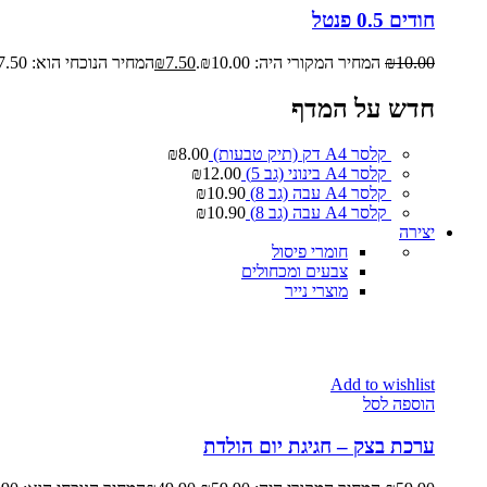
חודים 0.5 פנטל
10.00
₪
המחיר המקורי היה: ₪10.00.
7.50
₪
המחיר הנוכחי הוא: ₪7.50.
חדש על המדף
קלסר A4 דק (תיק טבעות)
8.00
₪
קלסר A4 בינוני (גב 5)
12.00
₪
קלסר A4 עבה (גב 8)
10.90
₪
קלסר A4 עבה (גב 8)
10.90
₪
יצירה
חומרי פיסול
צבעים ומכחולים
מוצרי נייר
Add to wishlist
הוספה לסל
ערכת בצק – חגיגת יום הולדת