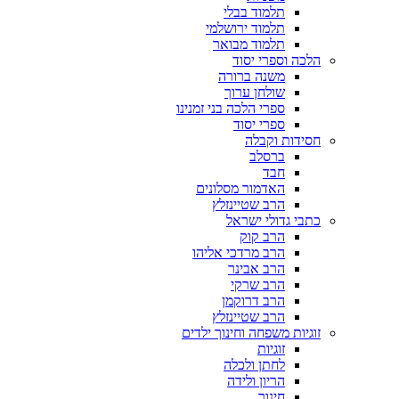
תלמוד בבלי
תלמוד ירושלמי
תלמוד מבואר
הלכה וספרי יסוד
משנה ברורה
שולחן ערוך
ספרי הלכה בני זמנינו
ספרי יסוד
חסידות וקבלה
ברסלב
חבד
האדמור מסלונים
הרב שטיינזלץ
כתבי גדולי ישראל
הרב קוק
הרב מרדכי אליהו
הרב אבינר
הרב שרקי
הרב דרוקמן
הרב שטיינזלץ
זוגיות משפחה וחינוך ילדים
זוגיות
לחתן ולכלה
הריון ולידה
חינוך