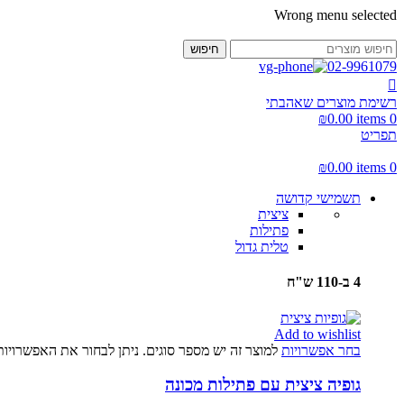
Wrong menu selected
חיפוש
02-9961079
רשימת מוצרים שאהבתי
₪
0.00
items
0
תפריט
₪
0.00
items
0
תשמישי קדושה
ציצית
פתילות
טלית גדול
4 ב-110 ש"ח
Add to wishlist
בחר אפשרויות
למוצר זה יש מספר סוגים. ניתן לבחור את האפשרויו
גופיה ציצית עם פתילות מכונה