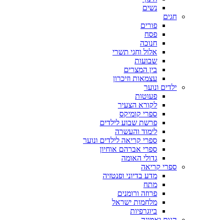
נשים
חגים
פורים
פסח
חנוכה
אלול וחגי תשרי
שבועות
בין המצרים
עצמאות וזיכרון
ילדים ונוער
פעוטות
לקורא הצעיר
ספרי קומיקס
פרשת שבוע לילדים
לימוד והעשרה
ספרי קריאה לילדים ונוער
ספרי אברהם אוחיון
גדולי האומה
ספרי קריאה
מדע בדיוני ופנטזיה
מתח
פרוזה ורומנים
מלחמות ישראל
ביוגרפיות
הגות ואמונה