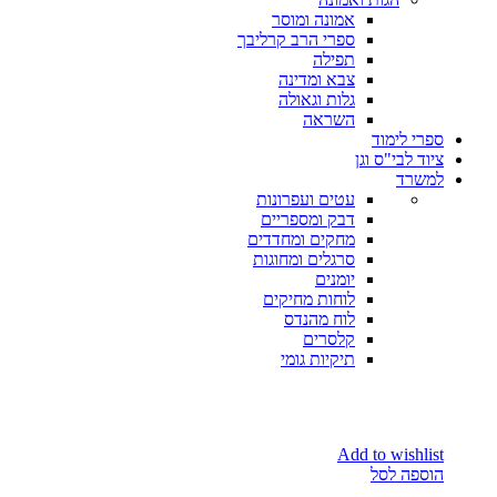
אמונה ומוסר
ספרי הרב קרליבך
תפילה
צבא ומדינה
גלות וגאולה
השראה
ספרי לימוד
ציוד לבי"ס וגן
למשרד
עטים ועפרונות
דבק ומספריים
מחקים ומחדדים
סרגלים ומחוגות
יומנים
לוחות מחיקים
לוח מהנדס
קלסרים
תיקיות גומי
Add to wishlist
הוספה לסל