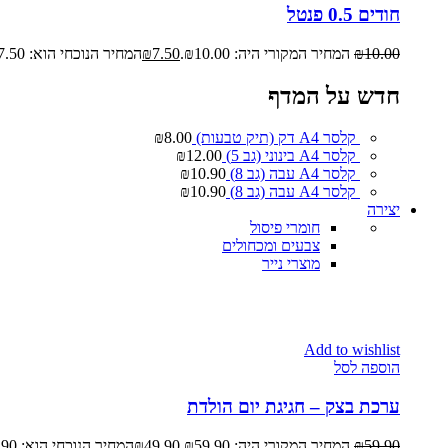
חודים 0.5 פנטל
10.00
₪
המחיר המקורי היה: ₪10.00.
7.50
₪
המחיר הנוכחי הוא: ₪7.50.
חדש על המדף
קלסר A4 דק (תיק טבעות)
8.00
₪
קלסר A4 בינוני (גב 5)
12.00
₪
קלסר A4 עבה (גב 8)
10.90
₪
קלסר A4 עבה (גב 8)
10.90
₪
יצירה
חומרי פיסול
צבעים ומכחולים
מוצרי נייר
Add to wishlist
הוספה לסל
ערכת בצק – חגיגת יום הולדת
59.90
₪
המחיר המקורי היה: ₪59.90.
49.90
₪
המחיר הנוכחי הוא: ₪49.90.