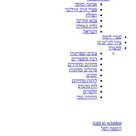
אמונה ומוסר
ספרי הרב קרליבך
תפילה
צבא ומדינה
גלות וגאולה
השראה
ספרי לימוד
ציוד לבי"ס וגן
למשרד
עטים ועפרונות
דבק ומספריים
מחקים ומחדדים
סרגלים ומחוגות
יומנים
לוחות מחיקים
לוח מהנדס
קלסרים
תיקיות גומי
Add to wishlist
הוספה לסל