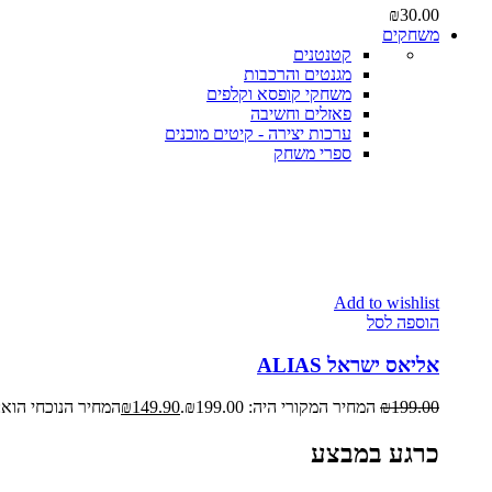
₪
30.00
משחקים
קטנטנים
מגנטים והרכבות
משחקי קופסא וקלפים
פאזלים וחשיבה
ערכות יצירה - קיטים מוכנים
ספרי משחק
Add to wishlist
הוספה לסל
אליאס ישראל ALIAS
199.00
₪
המחיר המקורי היה: ₪199.00.
149.90
₪
המחיר הנוכחי הוא: ₪149.90
כרגע במבצע