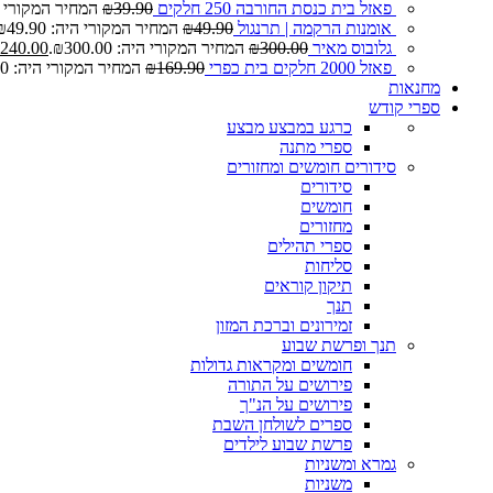
פאזל בית כנסת החורבה 250 חלקים
39.90
₪
המחיר המקורי היה: 0
אומנות הרקמה | תרנגול
49.90
₪
המחיר המקורי היה: ₪49.90.
גלובוס מאיר
300.00
₪
המחיר המקורי היה: ₪300.00.
240.00
פאזל 2000 חלקים בית כפרי
169.90
₪
המחיר המקורי היה: ₪169.90.
מחנאות
ספרי קודש
כרגע במבצע
מבצע
ספרי מתנה
סידורים חומשים ומחזורים
סידורים
חומשים
מחזורים
ספרי תהילים
סליחות
תיקון קוראים
תנך
זמירונים וברכת המזון
תנך ופרשת שבוע
חומשים ומקראות גדולות
פירושים על התורה
פירושים על הנ"ך
ספרים לשולחן השבת
פרשת שבוע לילדים
גמרא ומשניות
משניות