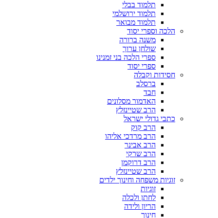
תלמוד בבלי
תלמוד ירושלמי
תלמוד מבואר
הלכה וספרי יסוד
משנה ברורה
שולחן ערוך
ספרי הלכה בני זמנינו
ספרי יסוד
חסידות וקבלה
ברסלב
חבד
האדמור מסלונים
הרב שטיינזלץ
כתבי גדולי ישראל
הרב קוק
הרב מרדכי אליהו
הרב אבינר
הרב שרקי
הרב דרוקמן
הרב שטיינזלץ
זוגיות משפחה וחינוך ילדים
זוגיות
לחתן ולכלה
הריון ולידה
חינוך