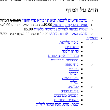
חדש על המדף
ערכת פייטים להכנת תמונת "בורא פרי הגפן"
49.90
₪
המחיר המ
אומנות הרקמה | תרנגול
49.90
₪
המחיר המקורי היה: ₪49.90.
שטיח צביעה לפורים | משימה בלשית
5.90
₪
ערכת בצק - ארוחת נודלס
59.90
₪
המחיר המקורי היה: ₪59.90.
יודאיקה
כיסוי טליתות
סטנדרים
לחתן ולכלה
מוצרי יודאיקה לחגים
תפידניות וחברוניות
בתי מזוזה
גביעים
הבדלה
כיסוי פלטה
נטלות
פמוטים
קופות צדקה
קנבסים מעוצבים
ראנרים ותחתיות
שבת- מגש, סכין וכיסוי לחלות