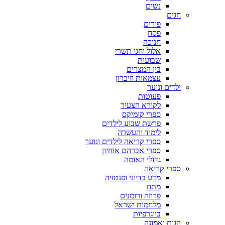
נשים
חגים
פורים
פסח
חנוכה
אלול וחגי תשרי
שבועות
בין המצרים
עצמאות וזיכרון
ילדים ונוער
פעוטות
לקורא הצעיר
ספרי קומיקס
פרשת שבוע לילדים
לימוד והעשרה
ספרי קריאה לילדים ונוער
ספרי אברהם אוחיון
גדולי האומה
ספרי קריאה
מדע בדיוני ופנטזיה
מתח
פרוזה ורומנים
מלחמות ישראל
ביוגרפיות
הגות ואמונה