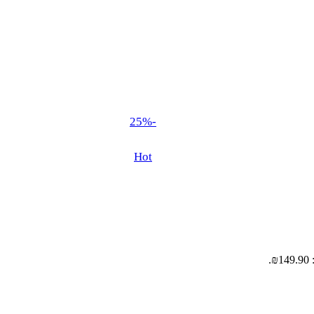
-25%
Hot
.