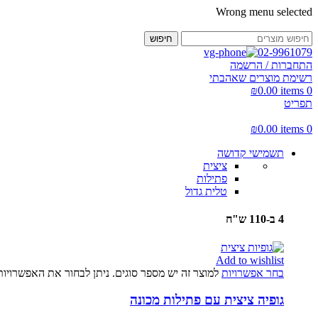
Wrong menu selected
חיפוש
02-9961079
התחברות / הרשמה
רשימת מוצרים שאהבתי
₪
0.00
items
0
תפריט
₪
0.00
items
0
תשמישי קדושה
ציצית
פתילות
טלית גדול
4 ב-110 ש"ח
Add to wishlist
בחר אפשרויות
למוצר זה יש מספר סוגים. ניתן לבחור את האפשרויו
גופיה ציצית עם פתילות מכונה