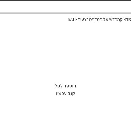
יודאיקה
חדש על המדף
מבצעים
SALE
המרכז לספר
»
חנות
»
בלוקר הצלה בדיספליי כ-52 חלקים
הוספה לסל
קנה עכשיו