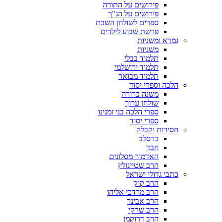
פירושים על התורה
פירושים על הנ"ך
ספרים לשולחן השבת
פרשת שבוע לילדים
גמרא ומשניות
משניות
תלמוד בבלי
תלמוד ירושלמי
תלמוד מבואר
הלכה וספרי יסוד
משנה ברורה
שולחן ערוך
ספרי הלכה בני זמנינו
ספרי יסוד
חסידות וקבלה
ברסלב
חבד
האדמור מסלונים
הרב שטיינזלץ
כתבי גדולי ישראל
הרב קוק
הרב מרדכי אליהו
הרב אבינר
הרב שרקי
הרב דרוקמן