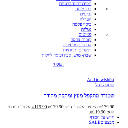
תפידניות וחברוניות
בתי מזוזה
גביעים
הבדלה
כיסוי פלטה
נטלות
פמוטים
קופות צדקה
קנבסים מעוצבים
ראנרים ותחתיות
שבת- מגש, סכין וכיסוי לחלות
-33%
Add to wishlist
הוספה לסל
שטנדר מתקפל מעץ ומתכת מהודר
179.90
₪
המחיר המקורי היה: ₪179.90.
119.90
₪
המחיר הנוכחי
הוא: ₪119.90.
חדש על המדף
מבצעים
SALE