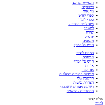
תשמישי קדושה
משחקים
מחנאות
ספרי קודש
ספרי לימוד
ציוד לבית הספר וגן
למשרד
יצירה
יודאיקה
מבצעים
חדש על המדף
המרכז לספר
מבצעים
חדש על המדף
אודות
צור קשר
מדיניות החזרים והחלפות
החשבון שלי
הצהרת נגישות
רשימת מוצרים שאהבתי
התחברות / הרשמה
עגלת קניות
לסגור