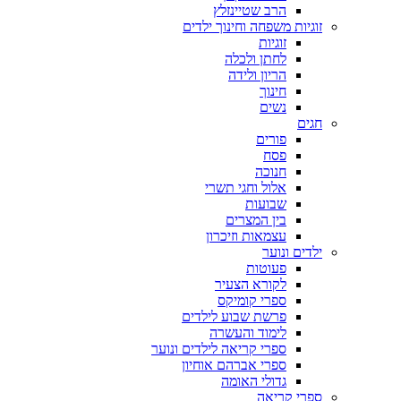
הרב שטיינזלץ
זוגיות משפחה וחינוך ילדים
זוגיות
לחתן ולכלה
הריון ולידה
חינוך
נשים
חגים
פורים
פסח
חנוכה
אלול וחגי תשרי
שבועות
בין המצרים
עצמאות וזיכרון
ילדים ונוער
פעוטות
לקורא הצעיר
ספרי קומיקס
פרשת שבוע לילדים
לימוד והעשרה
ספרי קריאה לילדים ונוער
ספרי אברהם אוחיון
גדולי האומה
ספרי קריאה