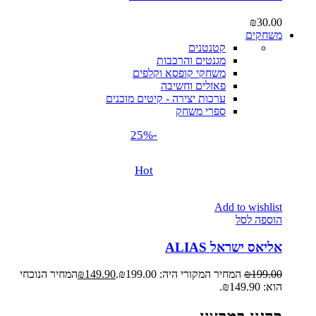
₪
30.00
משחקים
קטנטנים
מגנטים והרכבות
משחקי קופסא וקלפים
פאזלים וחשיבה
ערכות יצירה - קיטים מוכנים
ספרי משחק
-25%
Hot
Add to wishlist
הוספה לסל
אליאס ישראל ALIAS
199.00
₪
המחיר המקורי היה: ₪199.00.
149.90
₪
המחיר הנוכחי
הוא: ₪149.90.