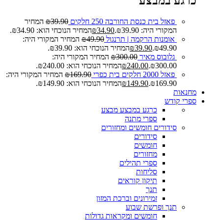
כרגע במבצע
פאזל בית כנסת החורבה 250 חלקים
39.90
₪
המחיר
המקורי היה: ₪39.90.
34.90
₪
המחיר הנוכחי הוא: ₪34.90.
אומנות הרקמה | תרנגול
49.90
₪
המחיר המקורי היה:
₪49.90.
39.90
₪
המחיר הנוכחי הוא: ₪39.90.
גלובוס מאיר
300.00
₪
המחיר המקורי היה:
₪300.00.
240.00
₪
המחיר הנוכחי הוא: ₪240.00.
פאזל 2000 חלקים בית כפרי
169.90
₪
המחיר המקורי היה:
₪169.90.
149.90
₪
המחיר הנוכחי הוא: ₪149.90.
מחנאות
ספרי קודש
כרגע במבצע
מבצע
ספרי מתנה
סידורים חומשים ומחזורים
סידורים
חומשים
מחזורים
ספרי תהילים
סליחות
תיקון קוראים
תנך
זמירונים וברכת המזון
תנך ופרשת שבוע
חומשים ומקראות גדולות