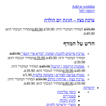
Add to wishlist
הוספה לסל
ערכת בצק – חגיגת יום הולדת
59.90
₪
המחיר המקורי היה: ₪59.90.
49.90
₪
המחיר הנוכחי הוא:
₪49.90.
חדש על המדף
ערכת פייטים להכנת תמונת "בורא פרי הגפן"
49.90
₪
המחיר המקורי היה: ₪49.90.
39.90
₪
המחיר הנוכחי הוא:
₪39.90.
אומנות הרקמה | תרנגול
49.90
₪
המחיר המקורי היה:
₪49.90.
39.90
₪
המחיר הנוכחי הוא: ₪39.90.
שטיח צביעה לפורים | משימה בלשית
5.90
₪
ערכת בצק - ארוחת נודלס
59.90
₪
המחיר המקורי היה:
₪59.90.
49.90
₪
המחיר הנוכחי הוא: ₪49.90.
יודאיקה
כיסוי טליתות
סטנדרים
לחתן ולכלה
מוצרי יודאיקה לחגים