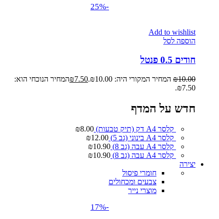
-25%
Add to wishlist
הוספה לסל
חודים 0.5 פנטל
10.00
₪
המחיר המקורי היה: ₪10.00.
7.50
₪
המחיר הנוכחי הוא:
₪7.50.
חדש על המדף
קלסר A4 דק (תיק טבעות)
8.00
₪
קלסר A4 בינוני (גב 5)
12.00
₪
קלסר A4 עבה (גב 8)
10.90
₪
קלסר A4 עבה (גב 8)
10.90
₪
יצירה
חומרי פיסול
צבעים ומכחולים
מוצרי נייר
-17%