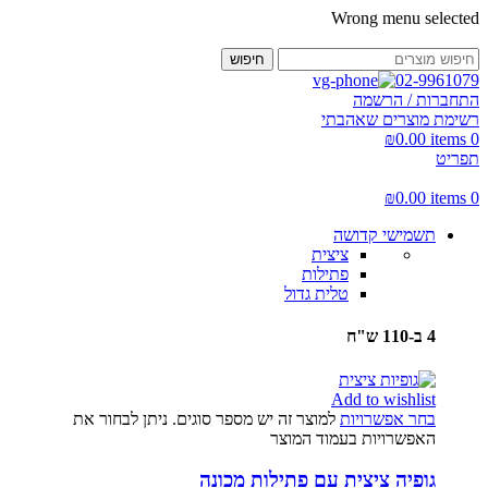
Wrong menu selected
חיפוש
02-9961079
התחברות / הרשמה
רשימת מוצרים שאהבתי
₪
0.00
items
0
תפריט
₪
0.00
items
0
תשמישי קדושה
ציצית
פתילות
טלית גדול
4 ב-110 ש"ח
Add to wishlist
בחר אפשרויות
למוצר זה יש מספר סוגים. ניתן לבחור את
האפשרויות בעמוד המוצר
גופיה ציצית עם פתילות מכונה