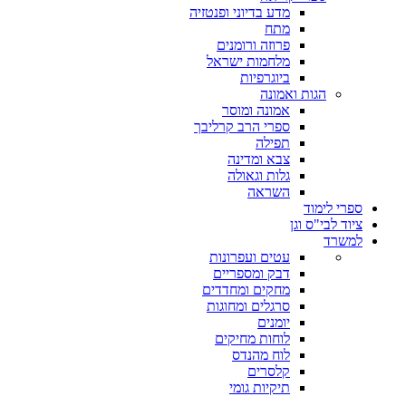
מדע בדיוני ופנטזיה
מתח
פרוזה ורומנים
מלחמות ישראל
ביוגרפיות
הגות ואמונה
אמונה ומוסר
ספרי הרב קרליבך
תפילה
צבא ומדינה
גלות וגאולה
השראה
ספרי לימוד
ציוד לבי"ס וגן
למשרד
עטים ועפרונות
דבק ומספריים
מחקים ומחדדים
סרגלים ומחוגות
יומנים
לוחות מחיקים
לוח מהנדס
קלסרים
תיקיות גומי