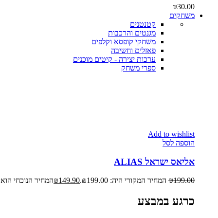
₪
30.00
משחקים
קטנטנים
מגנטים והרכבות
משחקי קופסא וקלפים
פאזלים וחשיבה
ערכות יצירה - קיטים מוכנים
ספרי משחק
Add to wishlist
הוספה לסל
אליאס ישראל ALIAS
199.00
₪
המחיר המקורי היה: ₪199.00.
149.90
₪
המחיר הנוכחי הוא: ₪149.90
כרגע במבצע