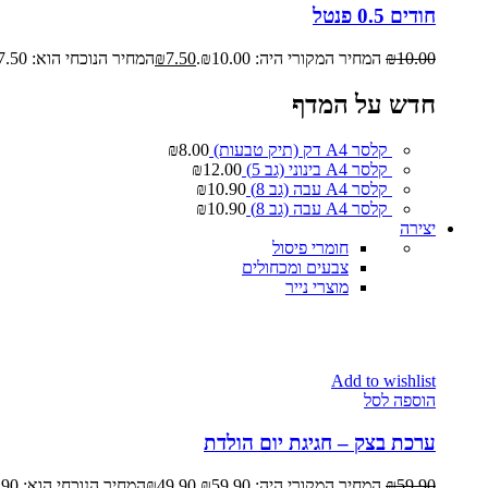
חודים 0.5 פנטל
10.00
₪
המחיר המקורי היה: ₪10.00.
7.50
₪
המחיר הנוכחי הוא: ₪7.50.
חדש על המדף
קלסר A4 דק (תיק טבעות)
8.00
₪
קלסר A4 בינוני (גב 5)
12.00
₪
קלסר A4 עבה (גב 8)
10.90
₪
קלסר A4 עבה (גב 8)
10.90
₪
יצירה
חומרי פיסול
צבעים ומכחולים
מוצרי נייר
Add to wishlist
הוספה לסל
ערכת בצק – חגיגת יום הולדת
59.90
₪
המחיר המקורי היה: ₪59.90.
49.90
₪
המחיר הנוכחי הוא: ₪49.90.