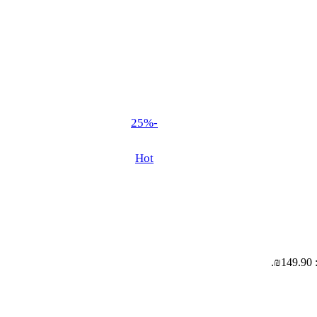
-25%
Hot
.