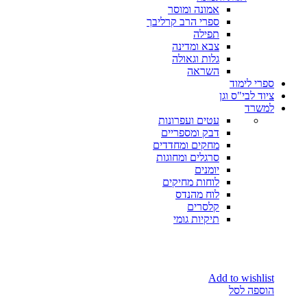
אמונה ומוסר
ספרי הרב קרליבך
תפילה
צבא ומדינה
גלות וגאולה
השראה
ספרי לימוד
ציוד לבי"ס וגן
למשרד
עטים ועפרונות
דבק ומספריים
מחקים ומחדדים
סרגלים ומחוגות
יומנים
לוחות מחיקים
לוח מהנדס
קלסרים
תיקיות גומי
Add to wishlist
הוספה לסל