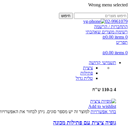
Wrong menu selected
חיפוש
02-9961079
התחברות / הרשמה
רשימת מוצרים שאהבתי
₪
0.00
items
0
תפריט
₪
0.00
items
0
תשמישי קדושה
ציצית
פתילות
טלית גדול
4 ב-110 ש"ח
Add to wishlist
בחר אפשרויות
למוצר זה יש מספר סוגים. ניתן לבחור את האפשרויו
גופיה ציצית עם פתילות מכונה