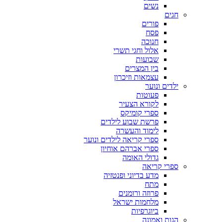
נשים
חגים
פורים
פסח
חנוכה
אלול וחגי תשרי
שבועות
בין המצרים
עצמאות וזיכרון
ילדים ונוער
פעוטות
לקורא הצעיר
ספרי קומיקס
פרשת שבוע לילדים
לימוד והעשרה
ספרי קריאה לילדים ונוער
ספרי אברהם אוחיון
גדולי האומה
ספרי קריאה
מדע בדיוני ופנטזיה
מתח
פרוזה ורומנים
מלחמות ישראל
ביוגרפיות
הגות ואמונה