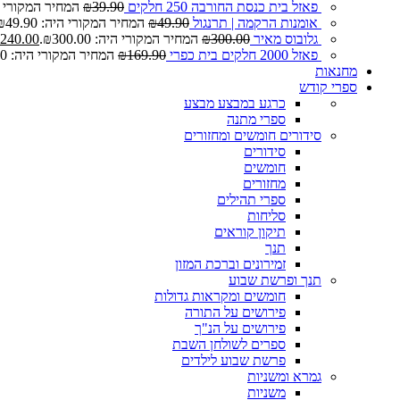
פאזל בית כנסת החורבה 250 חלקים
39.90
₪
המחיר המקורי היה: 0
אומנות הרקמה | תרנגול
49.90
₪
המחיר המקורי היה: ₪49.90.
גלובוס מאיר
300.00
₪
המחיר המקורי היה: ₪300.00.
240.00
פאזל 2000 חלקים בית כפרי
169.90
₪
המחיר המקורי היה: ₪169.90.
מחנאות
ספרי קודש
כרגע במבצע
מבצע
ספרי מתנה
סידורים חומשים ומחזורים
סידורים
חומשים
מחזורים
ספרי תהילים
סליחות
תיקון קוראים
תנך
זמירונים וברכת המזון
תנך ופרשת שבוע
חומשים ומקראות גדולות
פירושים על התורה
פירושים על הנ"ך
ספרים לשולחן השבת
פרשת שבוע לילדים
גמרא ומשניות
משניות