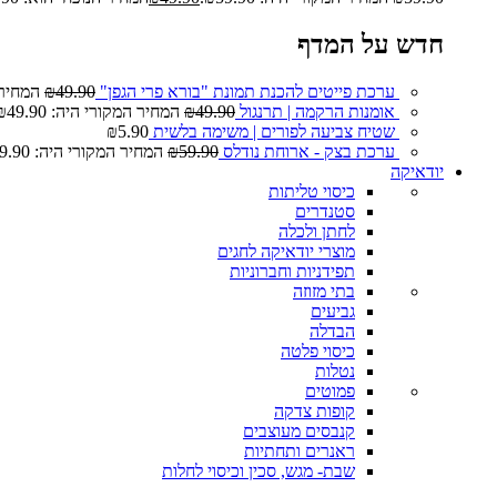
חדש על המדף
ערכת פייטים להכנת תמונת "בורא פרי הגפן"
49.90
₪
המחיר המ
אומנות הרקמה | תרנגול
49.90
₪
המחיר המקורי היה: ₪49.90.
שטיח צביעה לפורים | משימה בלשית
5.90
₪
ערכת בצק - ארוחת נודלס
59.90
₪
המחיר המקורי היה: ₪59.90.
יודאיקה
כיסוי טליתות
סטנדרים
לחתן ולכלה
מוצרי יודאיקה לחגים
תפידניות וחברוניות
בתי מזוזה
גביעים
הבדלה
כיסוי פלטה
נטלות
פמוטים
קופות צדקה
קנבסים מעוצבים
ראנרים ותחתיות
שבת- מגש, סכין וכיסוי לחלות