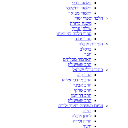
תלמוד בבלי
תלמוד ירושלמי
תלמוד מבואר
הלכה וספרי יסוד
משנה ברורה
שולחן ערוך
ספרי הלכה בני זמנינו
ספרי יסוד
חסידות וקבלה
ברסלב
חבד
האדמור מסלונים
הרב שטיינזלץ
כתבי גדולי ישראל
הרב קוק
הרב מרדכי אליהו
הרב אבינר
הרב שרקי
הרב דרוקמן
הרב שטיינזלץ
זוגיות משפחה וחינוך ילדים
זוגיות
לחתן ולכלה
הריון ולידה
חינוך